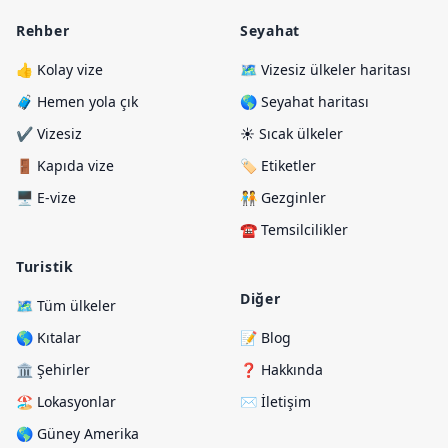
Rehber
Seyahat
👍 Kolay vize
🗺️ Vizesiz ülkeler haritası
🧳 Hemen yola çık
🌎 Seyahat haritası
✔️ Vizesiz
☀️ Sıcak ülkeler
🚪 Kapıda vize
🏷️ Etiketler
🖥️ E-vize
🧑‍🤝‍🧑 Gezginler
☎️ Temsilcilikler
Turistik
Diğer
🗺️ Tüm ülkeler
🌎 Kıtalar
📝 Blog
🏛️ Şehirler
❓ Hakkında
🏖️ Lokasyonlar
✉️ İletişim
🌎 Güney Amerika