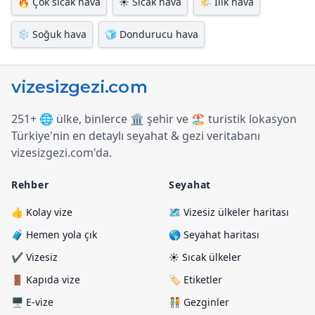
🔥
Çok sıcak hava
☀️
Sıcak hava
🌤️
Ilık hava
❄️
Soğuk hava
🧊
Dondurucu hava
251+ 🌐 ülke, binlerce 🏛️ şehir ve 🏖️ turistik lokasyon
Türkiye
'
nin en detaylı seyahat & gezi veritabanı
vizesizgezi.com
'
da.
Rehber
Seyahat
👍 Kolay vize
🗺️ Vizesiz ülkeler haritası
🧳 Hemen yola çık
🌎 Seyahat haritası
✔️ Vizesiz
☀️ Sıcak ülkeler
🚪 Kapıda vize
🏷️ Etiketler
🖥️ E-vize
🧑‍🤝‍🧑 Gezginler