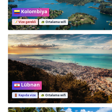
Kolombiya
📝 Vize gerekli
🐢
Ortalama wifi
Lübnan
🚪 Kapıda vize
🐢
Ortalama wifi