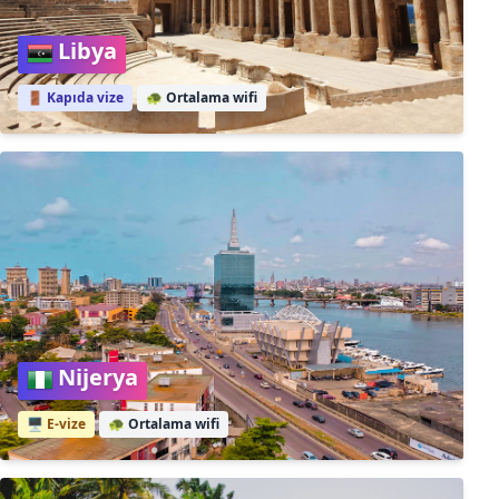
Libya
🚪 Kapıda vize
🐢
Ortalama wifi
Nijerya
🖥️ E-vize
🐢
Ortalama wifi