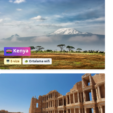
Kenya
🖥️ E-vize
🐢
Ortalama wifi