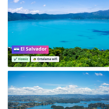
El Salvador
✔️ Vizesiz
🐢
Ortalama wifi