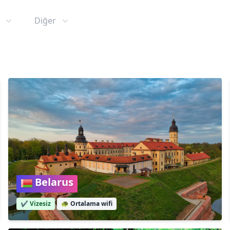
Diğer
Belarus
✔️ Vizesiz
🐢
Ortalama wifi