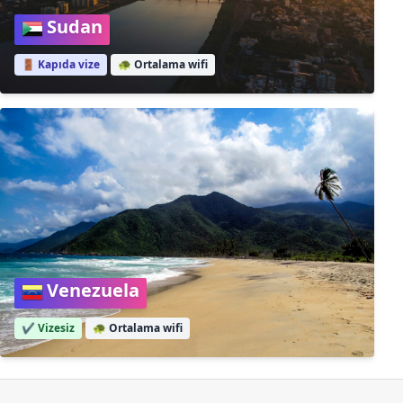
Sudan
🚪 Kapıda vize
🐢
Ortalama wifi
Venezuela
✔️ Vizesiz
🐢
Ortalama wifi