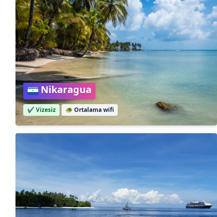
Nikaragua
✔️ Vizesiz
🐢
Ortalama wifi