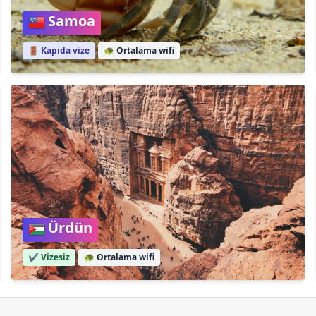
Samoa
🚪 Kapıda vize
🐢
Ortalama wifi
Ürdün
✔️ Vizesiz
🐢
Ortalama wifi