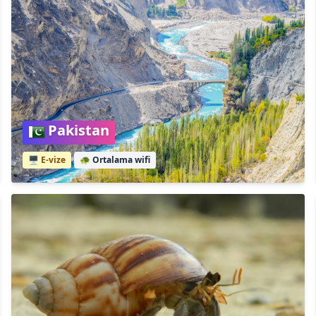
Pakistan
🖥️ E-vize
🐢
Ortalama wifi