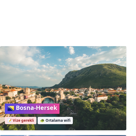
Bosna-Hersek
📝 Vize gerekli
🐢
Ortalama wifi