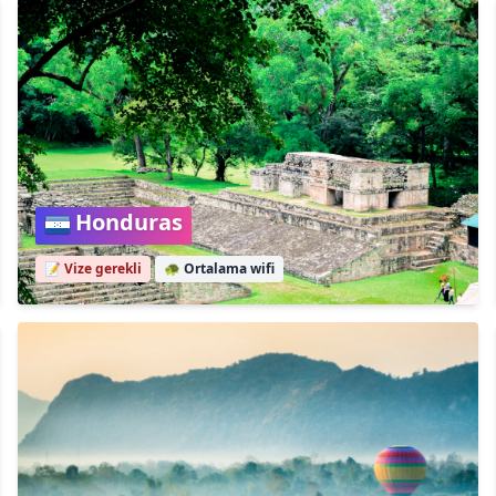
Honduras
📝 Vize gerekli
🐢
Ortalama wifi