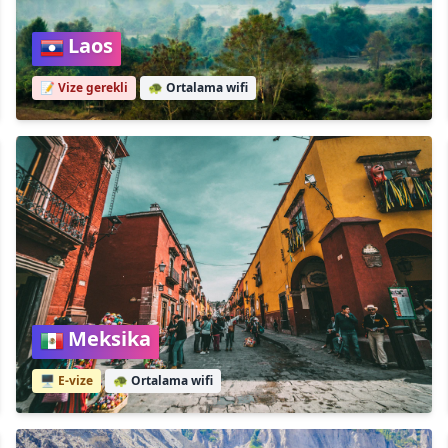
Laos
📝 Vize gerekli
🐢
Ortalama wifi
Meksika
🖥️ E-vize
🐢
Ortalama wifi