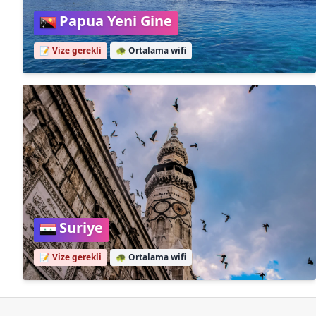
Papua Yeni Gine
📝 Vize gerekli
🐢
Ortalama wifi
Suriye
📝 Vize gerekli
🐢
Ortalama wifi