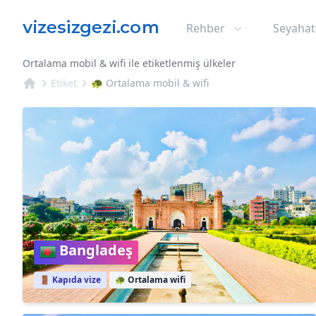
Rehber
Seyahat
Ortalama mobil & wifi ile etiketlenmiş ülkeler
Etiket
🐢 Ortalama mobil & wifi
Bangladeş
🚪 Kapıda vize
🐢
Ortalama wifi