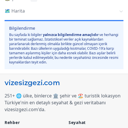
🗺️
Harita
Bilgilendirme
Bu sayfada ki bilgiler
yalnızca bilgilendirme amaçlıdır
ve herhangi
bir teminat sağlamaz. İstatistiksel veriler açık kaynaklardan
yararlanarak derlenmiş olmakla birlikte güncel olmayan içerik
barındırabilir. Bazı ülkelerin uyguladığı kısıtmalar, COVID-19’a karşı
tamamen aşılanmış kişiler için daha esnek olabilir. Bazı aşılar belirli
yerlerde kabul edilmeyebilir, bu nedenle seyahatiniz öncesinde resmi
kaynaklardan teyit edin.
251+ 🌐 ülke, binlerce 🏛️ şehir ve 🏖️ turistik lokasyon
Türkiye
'
nin en detaylı seyahat & gezi veritabanı
vizesizgezi.com
'
da.
Rehber
Seyahat