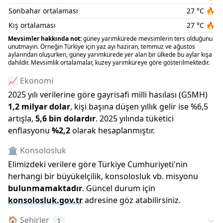
Sonbahar ortalaması
27
°C
🔥
Kış ortalaması
27
°C
🔥
Mevsimler hakkında not:
güney yarımkürede mevsimlerin ters olduğunu
unutmayın. Örneğin Türkiye için yaz ayı haziran, temmuz ve ağustos
aylarından oluşurken, güney yarımkürede yer alan bir ülkede bu aylar kışa
dahildir. Mevsimlik ortalamalar, kuzey yarımküreye göre gösterilmektedir.
📈 Ekonomi
2025
yılı verilerine göre gayrisafi milli hasılası (GSMH)
1,2 milyar
dolar
, kişi başına düşen yıllık gelir ise %
6,5
artışla
,
5,6 bin
dolardır
.
2025
yılında tüketici
enflasyonu
%
2,2
olarak hesaplanmıştır.
🏛️ Konsolosluk
Elimizdeki verilere göre Türkiye Cumhuriyeti
'
nin
herhangi bir büyükelçilik, konsolosluk vb. misyonu
bulunmamaktadır
. Güncel durum için
konsolosluk.gov.tr
adresine göz atabilirsiniz.
🏠
Şehirler
1