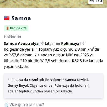
1 /
3
Samoa
🚪 Kapıda vize
Hakkında
Samoa
Avustralya
kıtasının
Polinezya
bölgesinde yer alır.
Toplam yüz ölçümü
2,8 bin
km²dir
ve
%
57,6
ormanlık alandan oluşur.
Nüfusu
2025
yılı
itibari ile
219 bin
dir
.
%
17,5
şehirlerde,
%
82,5
ise kırsalda
yaşamaktadır.
Samoa ya da resmî adı ile Bağımsız Samoa Devleti,
Güney Büyük Okyanus'unda, Polinezya'da bulunan,
adalar topluluğundan oluşan bir ülkedir.
🗒️ Vize gerekiyor mu?