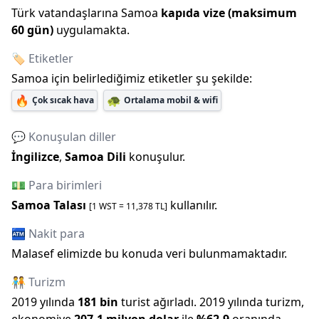
Türk vatandaşlarına
Samoa
kapıda vize
(maksimum
60
gün)
uygulamakta.
🏷️ Etiketler
Samoa
için belirlediğimiz etiketler şu şekilde:
🔥
🐢
Çok sıcak hava
Ortalama mobil & wifi
💬 Konuşulan diller
İngilizce
,
Samoa Dili
konuşulur.
💵 Para birimleri
Samoa Talası
kullanılır.
[1
WST
=
11,378
TL]
🏧 Nakit para
Malasef elimizde bu konuda veri bulunmamaktadır.
🧑‍🤝‍🧑 Turizm
2019
yılında
181 bin
turist ağırladı.
2019
yılında turizm,