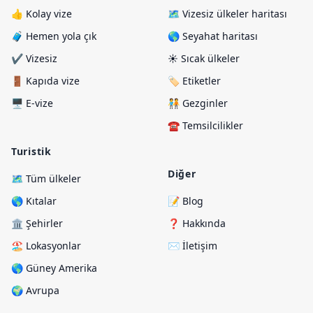
👍 Kolay vize
🗺️ Vizesiz ülkeler haritası
🧳 Hemen yola çık
🌎 Seyahat haritası
✔️ Vizesiz
☀️ Sıcak ülkeler
🚪 Kapıda vize
🏷️ Etiketler
🖥️ E-vize
🧑‍🤝‍🧑 Gezginler
☎️ Temsilcilikler
Turistik
Diğer
🗺️ Tüm ülkeler
🌎 Kıtalar
📝 Blog
🏛️ Şehirler
❓ Hakkında
🏖️ Lokasyonlar
✉️ İletişim
🌎 Güney Amerika
🌍 Avrupa