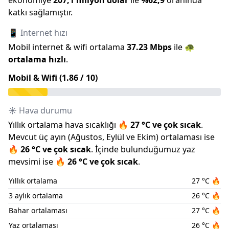
ekonomiye
207,1 milyon
dolar
ile
%
62,9
oranında
katkı sağlamıştır.
📱 Internet hızı
Mobil internet & wifi ortalama
37.23
Mbps
ile
🐢
ortalama hızlı
.
Mobil & Wifi (
1.86
/ 10)
☀️ Hava durumu
Yıllık ortalama hava sıcaklığı
🔥
27
°C ve
çok sıcak
.
Mevcut üç ayın (
Ağustos
,
Eylül
ve
Ekim
) ortalaması ise
🔥
26
°C ve
çok sıcak
.
İçinde bulunduğumuz
yaz
mevsimi ise
🔥
26
°C ve
çok sıcak
.
Yıllık ortalama
27
°C
🔥
3 aylık ortalama
26
°C
🔥
Bahar ortalaması
27
°C
🔥
Yaz ortalaması
26
°C
🔥