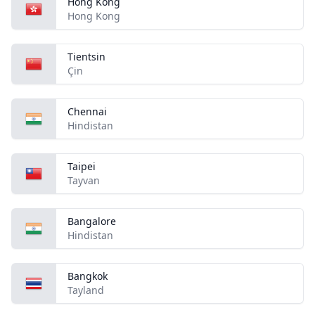
Hong Kong
Hong Kong
Tientsin
Çin
Chennai
Hindistan
Taipei
Tayvan
Bangalore
Hindistan
Bangkok
Tayland