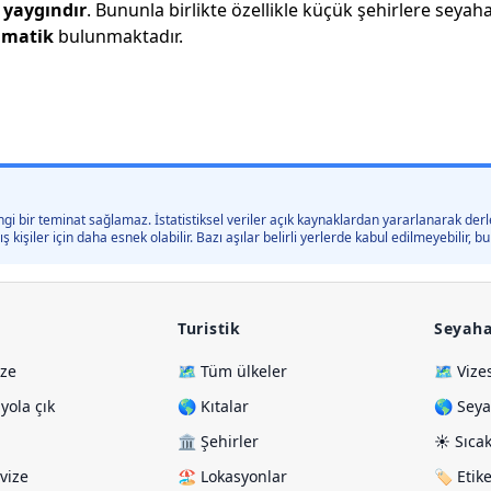
yaygındır
. Bununla birlikte özellikle küçük şehirlere seyah
matik
bulunmaktadır.
gi bir teminat sağlamaz. İstatistiksel veriler açık kaynaklardan yararlanarak derle
kişiler için daha esnek olabilir. Bazı aşılar belirli yerlerde kabul edilmeyebilir,
Turistik
Seyaha
ize
🗺️ Tüm ülkeler
🗺️ Vize
ola çık
🌎 Kıtalar
🌎 Seya
🏛️ Şehirler
☀️ Sıcak
vize
🏖️ Lokasyonlar
🏷️ Etik