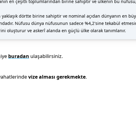
ın en çeşitli toplumlarından birine sahiptir ve ülkenin bu nüfusu, y
n yaklaşık dörtte birine sahiptir ve nominal açıdan dünyanın en b
umundadır. Nüfusu dünya nüfusunun sadece %4,2'sine tekabül etme
ini oluşturur ve askerî alanda en güçlü ülke olarak tanımlanır.
iye
buradan
ulaşabilirsiniz.
ahatlerinde
vize alması gerekmekte
.