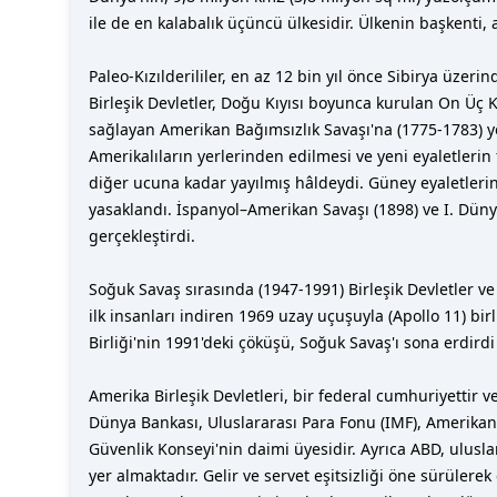
ile de en kalabalık üçüncü ülkesidir. Ülkenin başkenti,
Paleo-Kızılderililer, en az 12 bin yıl önce Sibirya üzer
Birleşik Devletler, Doğu Kıyısı boyunca kurulan On Üç 
sağlayan Amerikan Bağımsızlık Savaşı'na (1775-1783) yol
Amerikalıların yerlerinden edilmesi ve yeni eyaletlerin 
diğer ucuna kadar yayılmış hâldeydi. Güney eyaletlerind
yasaklandı. İspanyol–Amerikan Savaşı (1898) ve I. Düny
gerçekleştirdi.
Soğuk Savaş sırasında (1947-1991) Birleşik Devletler ve 
ilk insanları indiren 1969 uzay uçuşuyla (Apollo 11) birl
Birliği'nin 1991'deki çöküşü, Soğuk Savaş'ı sona erdird
Amerika Birleşik Devletleri, bir federal cumhuriyettir 
Dünya Bankası, Uluslararası Para Fonu (IMF), Amerikan D
Güvenlik Konseyi'nin daimi üyesidir. Ayrıca ABD, ulusl
yer almaktadır. Gelir ve servet eşitsizliği öne sürüle