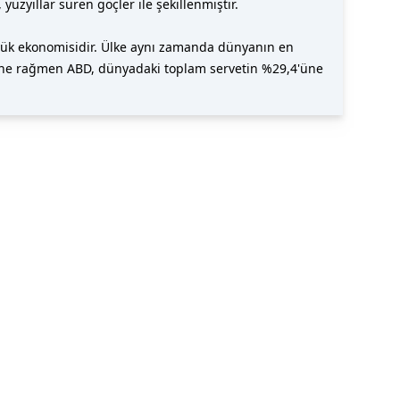
üzyıllar süren göçler ile şekillenmiştir.
üyük ekonomisidir. Ülke aynı zamanda dünyanın en
sine rağmen ABD, dünyadaki toplam servetin %29,4'üne