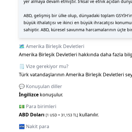
yer almaya devam etmiştir. Irksal ve etnik açıdan dünyan
ABD, gelişmiş bir ülke olup, dünyadaki toplam GSYİH'i
büyük ithalatçısı ve ikinci en büyük ihracatçısı kon
sahiptir. ABD, küresel savunma harcamalarının üçte bir
🗺️
Amerika Birleşik Devletleri
Amerika Birleşik Devletleri
hakkında daha fazla bilg
🗒️ Vize gerekiyor mu?
Türk vatandaşlarının
Amerika Birleşik Devletleri
sey
💬 Konuşulan diller
İngilizce
konuşulur.
💵 Para birimleri
ABD Doları
kullanılır.
[1
USD
=
31,153
TL]
🏧 Nakit para