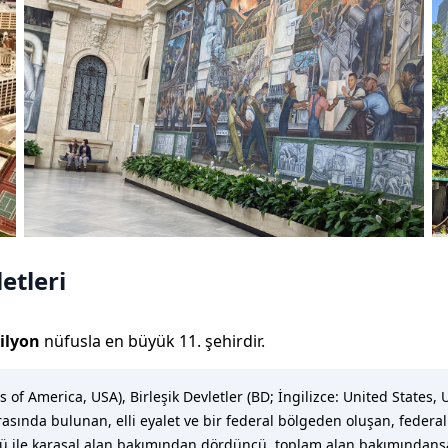
etleri
ilyon
nüfusla
en büyük 11. şehirdir
.
es of America, USA), Birleşik Devletler (BD; İngilizce: United States
sında bulunan, elli eyalet ve bir federal bölgeden oluşan, federal 
mü ile karasal alan bakımından dördüncü, toplam alan bakımından