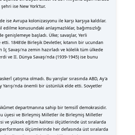
şehri ise New York'tur.
de ise Avrupa kolonizasyonu ile karşı karşıya kaldılar.
il edilme konusundaki anlaşmazlıklar, bağımsızlığı
e genişlemeye başladı. Ülke; savaşlar, Yerli
etti. 1848'de Birleşik Devletler, kıtanın bir ucundan
n İç Savaşı'na zemin hazırladı ve kölelik tüm ülkede
erdi ve II. Dünya Savaşı'nda (1939-1945) ise bunu
 askerî çatışma olmadı. Bu yarışlar sırasında ABD, Ay'a
y Yarışı'nda önemli bir üstünlük elde etti. Sovyetler
ı hükûmet departmanına sahip bir temsilî demokrasidir.
üyesi ve Birleşmiş Milletler ile Birleşmiş Milletler
 ve yüksek eğitim kalitesi ölçütlerinde üst sıralarda
ik performans ölçümlerinde her defasında üst sıralarda