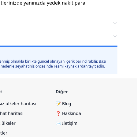
atlerinizde yanınızda yedek nakit para
nmiş olmakla birlikte güncel olmayan içerik barındırabilir. Bazı
 bu nedenle seyahatiniz öncesinde resmi kaynaklardan teyit edin.
t
Diğer
siz ülkeler haritası
📝 Blog
hat haritası
❓ Hakkında
 ülkeler
✉️ İletişim
etler