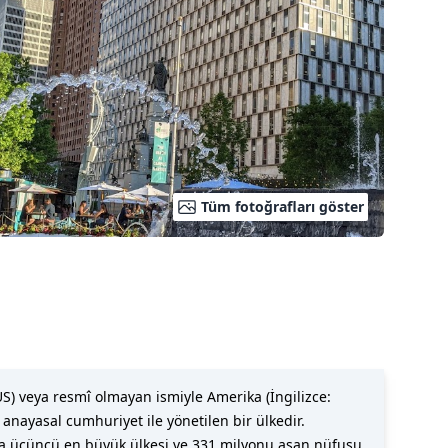
Tüm fotoğrafları göster
, US) veya resmî olmayan ismiyle Amerika (İngilizce:
anayasal cumhuriyet ile yönetilen bir ülkedir.
sa üçüncü en büyük ülkesi ve 331 milyonu aşan nüfusu