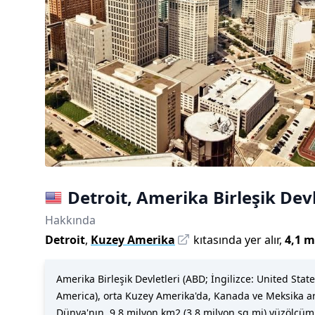
Detroit
,
Amerika Birleşik Devl
Hakkında
Detroit
,
Kuzey Amerika
kıtasında yer alır,
4,1 m
Amerika Birleşik Devletleri (ABD; İngilizce: United Stat
America), orta Kuzey Amerika'da, Kanada ve Meksika ara
Dünya'nın, 9,8 milyon km2 (3,8 milyon sq mi) yüzölçü