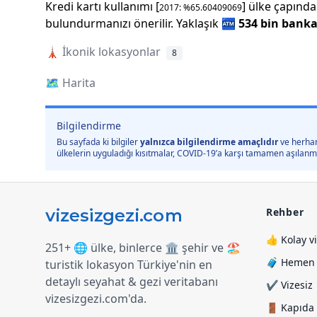
Kredi kartı kullanımı [
] ülke çapında
2017
: %
65.60409069
bulundurmanızı önerilir.
Yaklaşık
🏧
534 bin
banka
🗼
İkonik lokasyonlar
8
🗺️
Harita
Bilgilendirme
Bu sayfada ki bilgiler
yalnızca bilgilendirme amaçlıdır
ve herhan
ülkelerin uyguladığı kısıtmalar, COVID-19’a karşı tamamen aşılanmış 
Rehber
👍 Kolay v
251+ 🌐 ülke, binlerce 🏛️ şehir ve 🏖️
🧳 Hemen y
turistik lokasyon Türkiye
'
nin en
detaylı seyahat & gezi veritabanı
✔️ Vizesiz
vizesizgezi.com
'
da.
🚪 Kapıda 