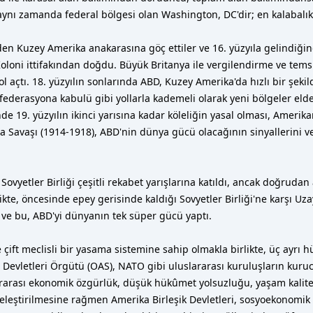
 aynı zamanda federal bölgesi olan Washington, DC'dir; en kalabalık 
inden Kuzey Amerika anakarasına göç ettiler ve 16. yüzyıla gelindiğin
Koloni ittifakından doğdu. Büyük Britanya ile vergilendirme ve tems
 açtı. 18. yüzyılın sonlarında ABD, Kuzey Amerika'da hızlı bir şekild
federasyona kabulü gibi yollarla kademeli olarak yeni bölgeler elde 
e 19. yüzyılın ikinci yarısına kadar köleliğin yasal olması, Amerika
a Savaşı (1914-1918), ABD'nin dünya gücü olacağının sinyallerini v
Sovyetler Birliği çeşitli rekabet yarışlarına katıldı, ancak doğrudan
ikte, öncesinde epey gerisinde kaldığı Sovyetler Birliği'ne karşı Uza
i ve bu, ABD'yi dünyanın tek süper gücü yaptı.
ve çift meclisli bir yasama sistemine sahip olmakla birlikte, üç ayr
evletleri Örgütü (OAS), NATO gibi uluslararası kuruluşların kurucu 
ararası ekonomik özgürlük, düşük hükûmet yolsuzluğu, yaşam kalitesi
rek eleştirilmesine rağmen Amerika Birleşik Devletleri, sosyoekonom