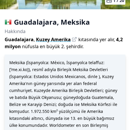
1 /
20
Guadalajara
,
Meksika
Hakkında
Guadalajara
,
Kuzey Amerika
kıtasında yer alır,
4,2
milyon
nüfusla
en büyük 2. şehirdir
.
Meksika (İspanyolca: México, İspanyolca telaffuz:
[ˈme.xi.ko]), resmî adıyla Birleşik Meksika Devletleri
(İspanyolca: Estados Unidos Mexicanos, dinle ), Kuzey
Amerika'nın güney yarısında yer alan federal
cumhuriyet. Kuzeyde Amerika Birleşik Devletleri; güney
ve batıda Büyük Okyanusu; güneydoğuda Guatemala,
Belize ve Karayip Denizi; doğuda ise Meksika Körfezi ile
komşudur. 1.972.550 km² yüzölçümü ile Amerika
kıtasındaki altıncı, dünyada ise 13. en büyük bağımsız
ülke konumundadır. Worldometer en son Birleşmiş