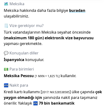
🗺️
Meksika
Meksika
hakkında daha fazla bilgiye
buradan
ulaşabilirsiniz.
🗒️ Vize gerekiyor mu?
Türk vatandaşlarının
Meksika
seyahat öncesinde
(maksimum
180
gün)
elektronik vize başvurusu
yapması gerekmekte.
💬 Konuşulan diller
İspanyolca
konuşulur.
💵 Para birimleri
Meksika Pesosu
kullanılır.
[1
MXN
=
1,825
TL]
🏧 Nakit para
Kredi kartı kullanımı [
] ülke çapında
çok
2017
: %
9.528538585
yaygın olmadığı için
yanınızda nakit para taşımanız
önerilir.
Yaklaşık
🏧
79 bin
bankamatik