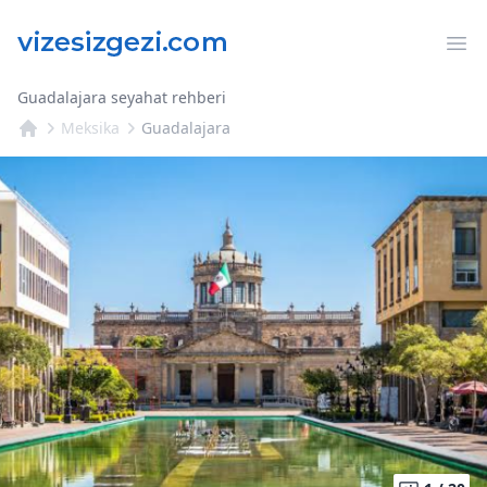
Op
Guadalajara seyahat rehberi
Meksika
Guadalajara