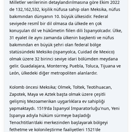
Milletler verilerinin detaylandırılmasına göre Ekim 2022
de 132,162,532, kişilik nüfusa sahip olan Meksika, nüfus
bakımından dünyanın 10. büyük ülkesidir. Federal
seviyede resmî bir dil olmasa da ülkede en çok
konuşulan dil ve hükûmetin fiilen dili İspanyolcadır. Ülke,
31 eyalet ile aynı zamanda ülkenin başkenti ve nüfus
bakımından en büyük şehri olan federal bölge
statüsündeki Meksiko (ispanyolca, Cuidad de Mexico)
olmak üzere 32 birinci seviye idari bölümden meydana
gelir. Guadalajara, Monterrey, Puebla, Toluca, Tijuana ve
León, ülkedeki diğer metropoliten alanlardır.
Kolomb öncesi Meksika; Olmek, Toltek, Teotihuacan,
Zapotek, Maya ve Aztek başta olmak üzere çeşitli
gelişmiş Mezoamerikan uygarlıklara ev sahipliği
yapmaktaydı. 1519'da İspanyol İmparatorluğu'nun, Yeni
İspanya adıyla hüküm sürmeye başladığı
Tenochtitlan'daki merkezinden başlayarak bölgeyi
fethetme ve kolonileştirme faaliyetleri 1521'de