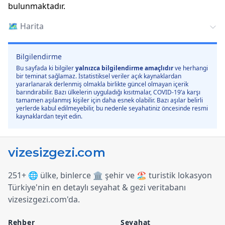
bulunmaktadır.
🗺️
Harita
Bilgilendirme
Bu sayfada ki bilgiler
yalnızca bilgilendirme amaçlıdır
ve herhangi
bir teminat sağlamaz. İstatistiksel veriler açık kaynaklardan
yararlanarak derlenmiş olmakla birlikte güncel olmayan içerik
barındırabilir. Bazı ülkelerin uyguladığı kısıtmalar, COVID-19’a karşı
tamamen aşılanmış kişiler için daha esnek olabilir. Bazı aşılar belirli
yerlerde kabul edilmeyebilir, bu nedenle seyahatiniz öncesinde resmi
kaynaklardan teyit edin.
251+ 🌐 ülke, binlerce 🏛️ şehir ve 🏖️ turistik lokasyon
Türkiye
'
nin en detaylı seyahat & gezi veritabanı
vizesizgezi.com
'
da.
Rehber
Seyahat