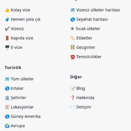
👍 Kolay vize
🗺️ Vizesiz ülkeler haritası
🧳 Hemen yola çık
🌎 Seyahat haritası
✔️ Vizesiz
☀️ Sıcak ülkeler
🚪 Kapıda vize
🏷️ Etiketler
🖥️ E-vize
🧑‍🤝‍🧑 Gezginler
☎️ Temsilcilikler
Turistik
Diğer
🗺️ Tüm ülkeler
🌎 Kıtalar
📝 Blog
🏛️ Şehirler
❓ Hakkında
🏖️ Lokasyonlar
✉️ İletişim
🌎 Güney Amerika
🌍 Avrupa