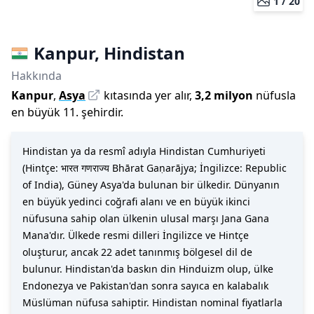
1 /
20
Kanpur
,
Hindistan
Hakkında
Kanpur
,
Asya
kıtasında yer alır,
3,2 milyon
nüfusla
en büyük 11. şehirdir
.
Hindistan ya da resmî adıyla Hindistan Cumhuriyeti
(Hintçe: भारत गणराज्य Bhārat Gaṇarājya; İngilizce: Republic
of India), Güney Asya'da bulunan bir ülkedir. Dünyanın
en büyük yedinci coğrafi alanı ve en büyük ikinci
nüfusuna sahip olan ülkenin ulusal marşı Jana Gana
Mana'dır. Ülkede resmi dilleri İngilizce ve Hintçe
oluşturur, ancak 22 adet tanınmış bölgesel dil de
bulunur. Hindistan'da baskın din Hinduizm olup, ülke
Endonezya ve Pakistan'dan sonra sayıca en kalabalık
Müslüman nüfusa sahiptir. Hindistan nominal fiyatlarla