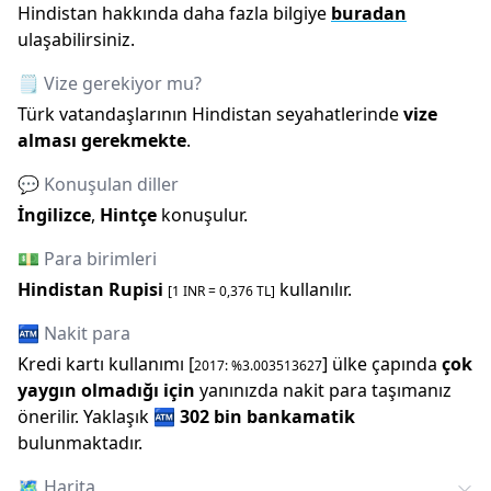
Hindistan
hakkında daha fazla bilgiye
buradan
ulaşabilirsiniz.
🗒️ Vize gerekiyor mu?
Türk vatandaşlarının
Hindistan
seyahatlerinde
vize
alması gerekmekte
.
💬 Konuşulan diller
İngilizce
,
Hintçe
konuşulur.
💵 Para birimleri
Hindistan Rupisi
kullanılır.
[1
INR
=
0,376
TL]
🏧 Nakit para
Kredi kartı kullanımı [
] ülke çapında
çok
2017
: %
3.003513627
yaygın olmadığı için
yanınızda nakit para taşımanız
önerilir.
Yaklaşık
🏧
302 bin
bankamatik
bulunmaktadır.
🗺️
Harita