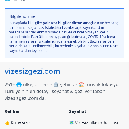
Bilgilendirme
Bu sayfada ki bilgiler
yalnızca bilgilendirme amaçlıdır
ve herhangi
bir teminat sağlamaz. İstatistiksel veriler açık kaynaklardan
yararlanarak derlenmiş olmakla birlikte güncel olmayan içerik
barındırabilir. Bazı ülkelerin uyguladığı kısıtmalar, COVID-19’a karşı
tamamen aşılanmış kişiler için daha esnek olabilir. Bazı aşılar belirli
yerlerde kabul edilmeyebilir, bu nedenle seyahatiniz öncesinde resmi
kaynaklardan teyit edin.
251+ 🌐 ülke, binlerce 🏛️ şehir ve 🏖️ turistik lokasyon
Türkiye
'
nin en detaylı seyahat & gezi veritabanı
vizesizgezi.com
'
da.
Rehber
Seyahat
👍 Kolay vize
🗺️ Vizesiz ülkeler haritası