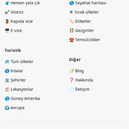
🧳 Hemen yola çık
🌎 Seyahat haritası
✔️ Vizesiz
☀️ Sıcak ülkeler
🚪 Kapıda vize
🏷️ Etiketler
🖥️ E-vize
🧑‍🤝‍🧑 Gezginler
☎️ Temsilcilikler
Turistik
Diğer
🗺️ Tüm ülkeler
🌎 Kıtalar
📝 Blog
🏛️ Şehirler
❓ Hakkında
🏖️ Lokasyonlar
✉️ İletişim
🌎 Güney Amerika
🌍 Avrupa