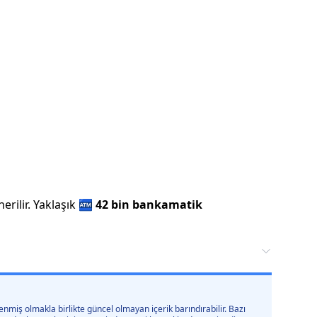
rilir.
Yaklaşık
🏧
42 bin
bankamatik
nmiş olmakla birlikte güncel olmayan içerik barındırabilir. Bazı