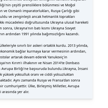
liği'nin çeşitli prensliklere bölünmesi ve Moğol
an ve Osmanlı imparatorlukları, Rusya Çarlığı gibi
uldu ve zenginleşti ancak hetmanlık toprakları
akkı mücadelesi doğrultusunda Ukrayna ulusal hareketi
an sonra, Ukrayna'nın batı kısmı Ukrayna Sovyet
sının ardından 1991 yılında bağımsızlığını kazandı.
eleriyle sınırlı bir askeri ortaklık kurdu. 2013 yılında,
n ekonomik bağlar kurmaya karar vermesinin ardından,
testolar artarak devam ederek Yanukoviç'in
ya'nın Kırım'ı ilhakının ve Nisan 2014'te Donbass
in Avrupa Birliği'ne başvuruda bulundu.Ukrayna, İnsani
ok yüksek yoksulluk oranı ve ciddi yolsuzluktan
almaktadır. Aynı zamanda Rusya ve Fransa'dan sonra
ir cumhuriyettir. Ülke, Birleşmiş Milletler, Avrupa
arasında yer alır.