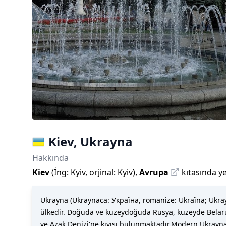
Kiev
,
Ukrayna
Hakkında
Kiev
(
İng:
Kyiv
,
orjinal:
Kyiv
)
,
Avrupa
kıtasında yer
Ukrayna (Ukraynaca: Україна, romanize: Ukraïna; Ukray
ülkedir. Doğuda ve kuzeydoğuda Rusya, kuzeyde Belar
ve Azak Denizi'ne kıyısı bulunmaktadır.Modern Ukrayna