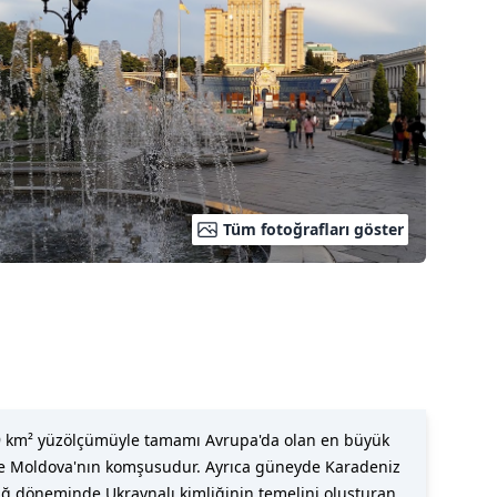
Tüm fotoğrafları göster
.549 km² yüzölçümüyle tamamı Avrupa'da olan en büyük
ve Moldova'nın komşusudur. Ayrıca güneyde Karadeniz
Çağ döneminde Ukraynalı kimliğinin temelini oluşturan