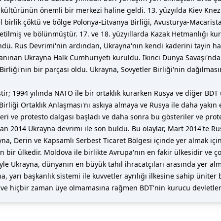
 kültürünün önemli bir merkezi haline geldi. 13. yüzyılda Kiev Knez
 birlik çöktü ve bölge Polonya-Litvanya Birliği, Avusturya-Macarist
tilmiş ve bölünmüştür. 17. ve 18. yüzyıllarda Kazak Hetmanlığı kur
ü. Rus Devrimi'nin ardından, Ukrayna'nın kendi kaderini tayin h
 tanınan Ukrayna Halk Cumhuriyeti kuruldu. İkinci Dünya Savaşı'nd
 Birliği'nin bir parçası oldu. Ukrayna, Sovyetler Birliği'nin dağılma
ir; 1994 yılında NATO ile bir ortaklık kurarken Rusya ve diğer BDT ülk
irliği Ortaklık Anlaşması'nı askıya almaya ve Rusya ile daha yakı
eri ve protesto dalgası başladı ve daha sonra bu gösteriler ve pro
n 2014 Ukrayna devrimi ile son buldu. Bu olaylar, Mart 2014'te Rus
yna, Derin ve Kapsamlı Serbest Ticaret Bölgesi içinde yer almak iç
bir ülkedir. Moldova ile birlikte Avrupa'nın en fakir ülkesidir ve ç
niyle Ukrayna, dünyanın en büyük tahıl ihracatçıları arasında yer 
arı başkanlık sistemi ile kuvvetler ayrılığı ilkesine sahip üniter b
ve hiçbir zaman üye olmamasına rağmen BDT'nin kurucu devletleri 