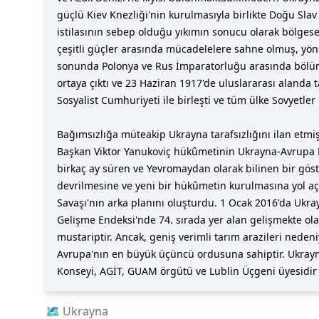
güçlü Kiev Knezliği'nin kurulmasıyla birlikte Doğu Slav
istilasının sebep olduğu yıkımın sonucu olarak bölgesel
çeşitli güçler arasında mücadelelere sahne olmuş, yöne
sonunda Polonya ve Rus İmparatorluğu arasında bölünd
ortaya çıktı ve 23 Haziran 1917'de uluslararası alanda
Sosyalist Cumhuriyeti ile birleşti ve tüm ülke Sovyetler
Bağımsızlığa müteakip Ukrayna tarafsızlığını ilan etmişt
Başkan Viktor Yanukoviç hükûmetinin Ukrayna-Avrupa B
birkaç ay süren ve Yevromaydan olarak bilinen bir göst
devrilmesine ve yeni bir hükûmetin kurulmasına yol aça
Savaşı'nın arka planını oluşturdu. 1 Ocak 2016'da Ukra
Gelişme Endeksi'nde 74. sırada yer alan gelişmekte olan 
mustariptir. Ancak, geniş verimli tarım arazileri nede
Avrupa'nın en büyük üçüncü ordusuna sahiptir. Ukrayna, y
Konseyi, AGİT, GUAM örgütü ve Lublin Üçgeni üyesidir 
🗺️
Ukrayna