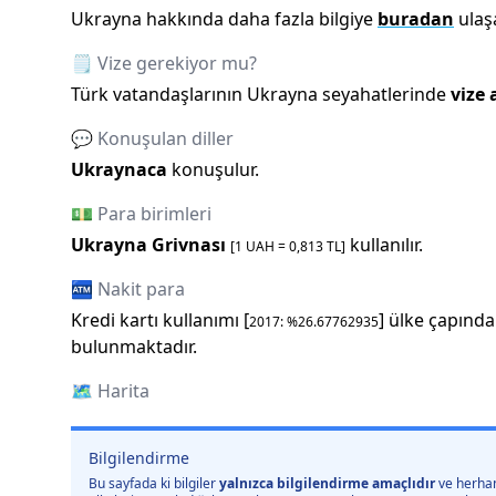
Ukrayna
hakkında daha fazla bilgiye
buradan
ulaşa
🗒️ Vize gerekiyor mu?
Türk vatandaşlarının
Ukrayna
seyahatlerinde
vize
💬 Konuşulan diller
Ukraynaca
konuşulur.
💵 Para birimleri
Ukrayna Grivnası
kullanılır.
[1
UAH
=
0,813
TL]
🏧 Nakit para
Kredi kartı kullanımı [
] ülke çapında
2017
: %
26.67762935
bulunmaktadır.
🗺️
Harita
Bilgilendirme
Bu sayfada ki bilgiler
yalnızca bilgilendirme amaçlıdır
ve herhan