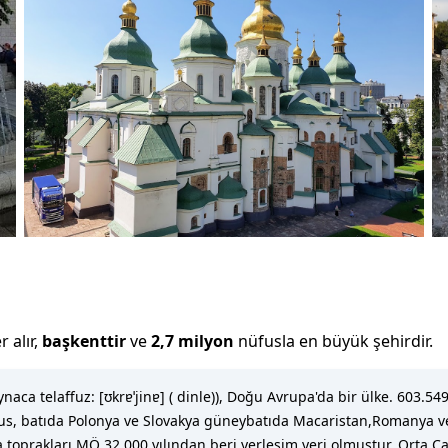
 alır,
başkenttir
ve
2,7 milyon
nüfusla
en büyük şehirdir
.
naca telaffuz: [ʊkrɐˈjinɐ] ( dinle)), Doğu Avrupa'da bir ülke. 603
us, batıda Polonya ve Slovakya güneybatıda Macaristan,Romanya 
 toprakları MÖ 32.000 yılından beri yerleşim yeri olmuştur. Orta 