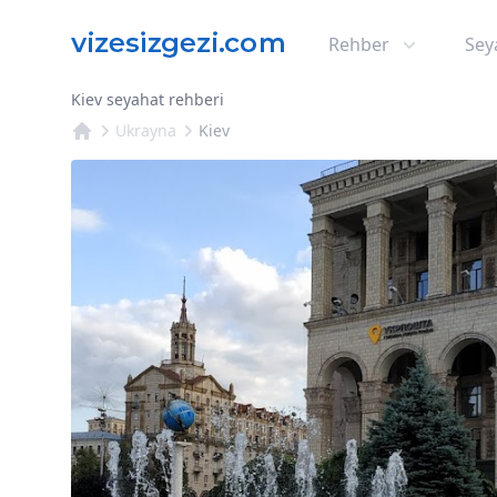
Rehber
Sey
Kiev seyahat rehberi
Ukrayna
Kiev