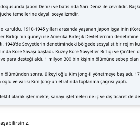
ğusunda Japon Denizi ve batısında Sarı Deniz ile çevrilidir. Başken
 Juche temellerine dayalı sosyalizmdir.
e kuruldu. 1910-1945 yılları arasında yaşanan Japon işgalinin (Kor
 Birliği'nin güneyi ise Amerika Birleşik Devletleri'nin denetimine g
 1948'de Sovyetlerin denetimindeki bölgede sosyalist bir rejim k
ılında Kore Savaşı başladı. Kuzey Kore Sovyetler Birliği ve Çin'den d
h ve para desteği aldı. 1 milyon 300 bin kişinin ölümüne sebep olan
'un ölümünden sonra, ülkeyi oğlu Kim Jong-il yönetmeye başladı. 17 
n oğlu ve varisi Kim Jong-un etrafında toplanma çağrısı yaptı.
ektif olarak işlenmekte, sanayi işletmeleri ile iç ve dış ticaret de 
laşabilirsiniz.