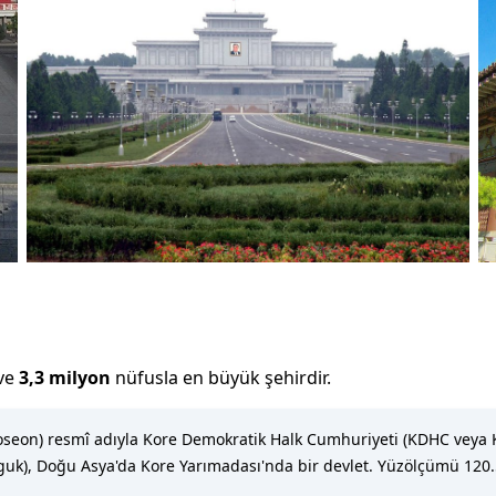
ve
3,3 milyon
nüfusla
en büyük şehirdir
.
hoseon) resmî adıyla Kore Demokratik Halk Cumhuriyeti (KDH
oğu Asya'da Kore Yarımadası'nda bir devlet. Yüzölçümü 120.54