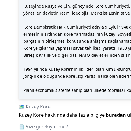
Kuzeyinde Rusya ve Çin, güneyinde Kore Cumhuriyeti, do
yönetilen devletin resmi ideolojisi Marksist-Leninist ve
Kore Demokratik Halk Cumhuriyeti adıyla 9 Eylül 1948'd
ermesinin ardından Kore Yarımadası'nın kuzeyi Sovyetler
parçasının birleşmesi konusunda anlaşma sağlanamadı.
Kore'ye çıkarma yapması savaş tehlikesi yarattı. 1950 y
Birleşik Krallık ve diğer bazı NATO devletlerinden sila
1994 yılında Kuzey Kore'nin ilk lideri olan Kim İl-sung
Jong-il de öldüğünde Kore İşçi Partisi halka ölen lideri
Planlı ekonomik sisteme sahip olan ülkede topraklar kol
🗺️
Kuzey Kore
Kuzey Kore
hakkında daha fazla bilgiye
buradan
u
🗒️ Vize gerekiyor mu?