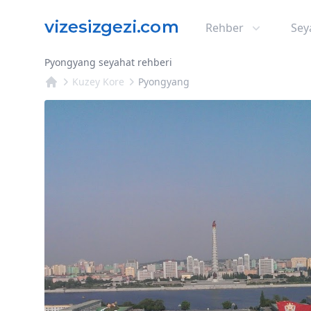
Rehber
Sey
Pyongyang seyahat rehberi
Kuzey Kore
Pyongyang