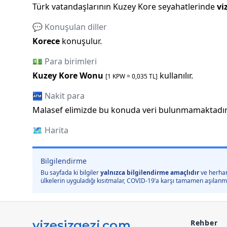
Türk vatandaşlarının
Kuzey Kore
seyahatlerinde
vi
💬 Konuşulan diller
Korece
konuşulur.
💵 Para birimleri
Kuzey Kore Wonu
kullanılır.
[1
KPW
=
0,035
TL]
🏧 Nakit para
Malasef elimizde bu konuda veri bulunmamaktadır
🗺️
Harita
Bilgilendirme
Bu sayfada ki bilgiler
yalnızca bilgilendirme amaçlıdır
ve herhan
ülkelerin uyguladığı kısıtmalar, COVID-19’a karşı tamamen aşılanmış 
Rehber