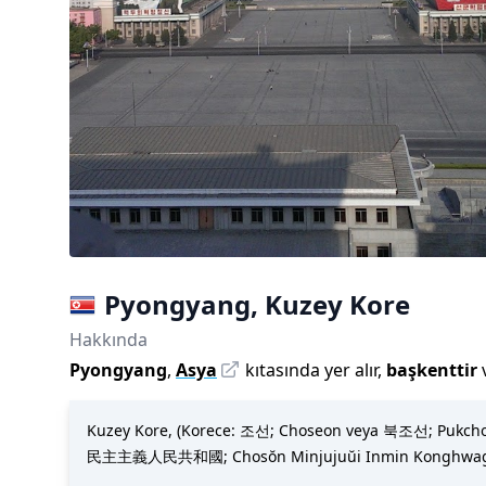
Pyongyang
,
Kuzey Kore
Hakkında
Pyongyang
,
Asya
kıtasında yer alır,
başkenttir
Kuzey Kore, (Korece: 조선; Choseon veya 북조선; Pukc
民主主義人民共和國; Chosŏn Minjujuŭi Inmin Konghwaguk), D