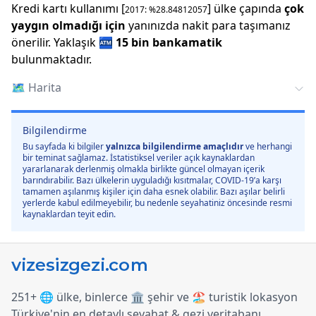
Kredi kartı kullanımı [
] ülke çapında
çok
2017
: %
28.84812057
yaygın olmadığı için
yanınızda nakit para taşımanız
önerilir.
Yaklaşık
🏧
15 bin
bankamatik
bulunmaktadır.
🗺️
Harita
Bilgilendirme
Bu sayfada ki bilgiler
yalnızca bilgilendirme amaçlıdır
ve herhangi
bir teminat sağlamaz. İstatistiksel veriler açık kaynaklardan
yararlanarak derlenmiş olmakla birlikte güncel olmayan içerik
barındırabilir. Bazı ülkelerin uyguladığı kısıtmalar, COVID-19’a karşı
tamamen aşılanmış kişiler için daha esnek olabilir. Bazı aşılar belirli
yerlerde kabul edilmeyebilir, bu nedenle seyahatiniz öncesinde resmi
kaynaklardan teyit edin.
251+ 🌐 ülke, binlerce 🏛️ şehir ve 🏖️ turistik lokasyon
Türkiye
'
nin en detaylı seyahat & gezi veritabanı