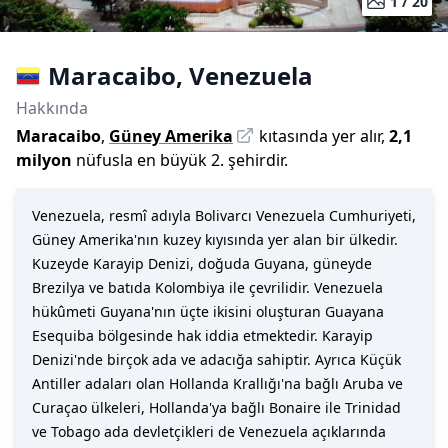
1 /
20
Maracaibo
,
Venezuela
Hakkında
Maracaibo
,
Güney Amerika
kıtasında yer alır,
2,1
milyon
nüfusla
en büyük 2. şehirdir
.
Venezuela, resmî adıyla Bolivarcı Venezuela Cumhuriyeti,
Güney Amerika'nın kuzey kıyısında yer alan bir ülkedir.
Kuzeyde Karayip Denizi, doğuda Guyana, güneyde
Brezilya ve batıda Kolombiya ile çevrilidir. Venezuela
hükûmeti Guyana'nın üçte ikisini oluşturan Guayana
Esequiba bölgesinde hak iddia etmektedir. Karayip
Denizi'nde birçok ada ve adacığa sahiptir. Ayrıca Küçük
Antiller adaları olan Hollanda Krallığı'na bağlı Aruba ve
Curaçao ülkeleri, Hollanda'ya bağlı Bonaire ile Trinidad
ve Tobago ada devletçikleri de Venezuela açıklarında