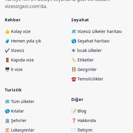
vizesizgezi.com
'
da.
Rehber
Seyahat
👍 Kolay vize
🗺️ Vizesiz ülkeler haritası
🧳 Hemen yola çık
🌎 Seyahat haritası
✔️ Vizesiz
☀️ Sıcak ülkeler
🚪 Kapıda vize
🏷️ Etiketler
🖥️ E-vize
🧑‍🤝‍🧑 Gezginler
☎️ Temsilcilikler
Turistik
Diğer
🗺️ Tüm ülkeler
🌎 Kıtalar
📝 Blog
🏛️ Şehirler
❓ Hakkında
🏖️ Lokasyonlar
✉️ İletişim