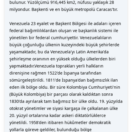
bulunur. Yüzölçümü 916,445 km2, nüfusu yaklaşık 28
milyondur. Başkenti ve en büyük metropolü Caracas'tır.
Venezuela 23 eyalet ve Başkent Bölgesi ile adaları içeren
federal bağımlılıklardan oluşan ve başkanlık sistemi ile
yönetilen bir federal cumhuriyettir. Venezuelalıların
büyük çoğunluğu ülkenin kuzeyindeki büyük şehirlerde
yaşamaktadır, bu da Venezuela'yı Latin Amerika'da
şehirleşme oranının en yüksek olduğu ülkelerden biri
yapmaktadır.Venezuela toprakları yerli halkların
direnişine rağmen 1522'de İspanya tarafından
sömürgeleştirildi. 1811'de İspanya'dan bağımsızlık ilan
eden ilk bölge oldu. Bir süre Kolombiya Cumhuriyeti'nin
(Büyük Kolombiya) bir parçası olarak kaldıktan sonra
1830'da ayrılarak tam bağımsız bir ülke oldu. 19. yüzyılda
otokrat yönetimler ve siyasi kargaşa ile çalkalanan ülke
20. yüzyıl ortalarına kadar askeri diktatörlüklerce
yönetildi. 1958'den itibaren hükûmetler demokratik
yollarla göreve geldiler, bulunduğu bölge