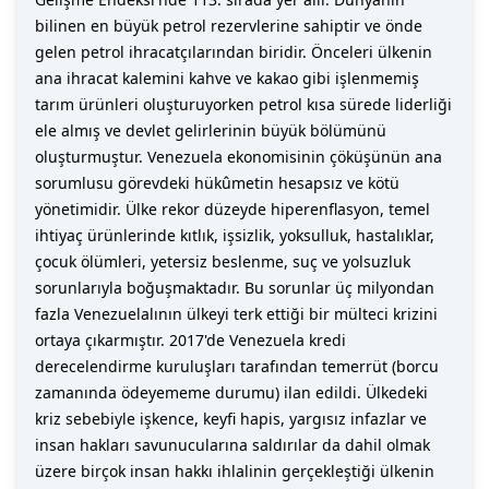
bilinen en büyük petrol rezervlerine sahiptir ve önde
gelen petrol ihracatçılarından biridir. Önceleri ülkenin
ana ihracat kalemini kahve ve kakao gibi işlenmemiş
tarım ürünleri oluşturuyorken petrol kısa sürede liderliği
ele almış ve devlet gelirlerinin büyük bölümünü
oluşturmuştur. Venezuela ekonomisinin çöküşünün ana
sorumlusu görevdeki hükûmetin hesapsız ve kötü
yönetimidir. Ülke rekor düzeyde hiperenflasyon, temel
ihtiyaç ürünlerinde kıtlık, işsizlik, yoksulluk, hastalıklar,
çocuk ölümleri, yetersiz beslenme, suç ve yolsuzluk
sorunlarıyla boğuşmaktadır. Bu sorunlar üç milyondan
fazla Venezuelalının ülkeyi terk ettiği bir mülteci krizini
ortaya çıkarmıştır. 2017'de Venezuela kredi
derecelendirme kuruluşları tarafından temerrüt (borcu
zamanında ödeyememe durumu) ilan edildi. Ülkedeki
kriz sebebiyle işkence, keyfi hapis, yargısız infazlar ve
insan hakları savunucularına saldırılar da dahil olmak
üzere birçok insan hakkı ihlalinin gerçekleştiği ülkenin