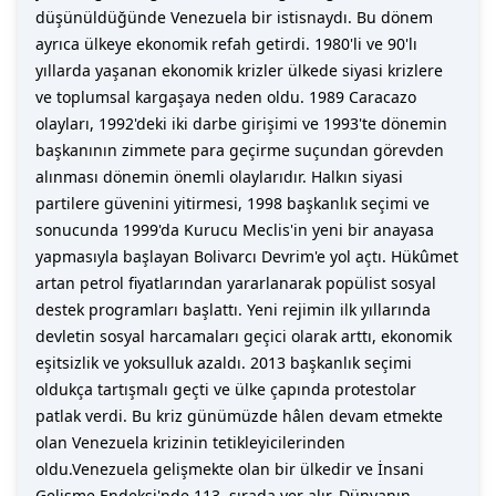
düşünüldüğünde Venezuela bir istisnaydı. Bu dönem
ayrıca ülkeye ekonomik refah getirdi. 1980'li ve 90'lı
yıllarda yaşanan ekonomik krizler ülkede siyasi krizlere
ve toplumsal kargaşaya neden oldu. 1989 Caracazo
olayları, 1992'deki iki darbe girişimi ve 1993'te dönemin
başkanının zimmete para geçirme suçundan görevden
alınması dönemin önemli olaylarıdır. Halkın siyasi
partilere güvenini yitirmesi, 1998 başkanlık seçimi ve
sonucunda 1999'da Kurucu Meclis'in yeni bir anayasa
yapmasıyla başlayan Bolivarcı Devrim'e yol açtı. Hükûmet
artan petrol fiyatlarından yararlanarak popülist sosyal
destek programları başlattı. Yeni rejimin ilk yıllarında
devletin sosyal harcamaları geçici olarak arttı, ekonomik
eşitsizlik ve yoksulluk azaldı. 2013 başkanlık seçimi
oldukça tartışmalı geçti ve ülke çapında protestolar
patlak verdi. Bu kriz günümüzde hâlen devam etmekte
olan Venezuela krizinin tetikleyicilerinden
oldu.Venezuela gelişmekte olan bir ülkedir ve İnsani
Gelişme Endeksi'nde 113. sırada yer alır. Dünyanın