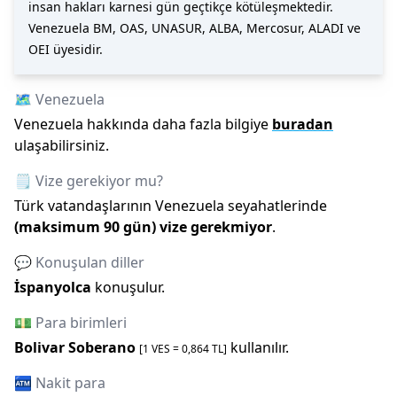
insan hakları karnesi gün geçtikçe kötüleşmektedir.
Venezuela BM, OAS, UNASUR, ALBA, Mercosur, ALADI ve
OEI üyesidir.
🗺️
Venezuela
Venezuela
hakkında daha fazla bilgiye
buradan
ulaşabilirsiniz.
🗒️ Vize gerekiyor mu?
Türk vatandaşlarının
Venezuela
seyahatlerinde
(maksimum
90
gün)
vize gerekmiyor
.
💬 Konuşulan diller
İspanyolca
konuşulur.
💵 Para birimleri
Bolivar Soberano
kullanılır.
[1
VES
=
0,864
TL]
🏧 Nakit para