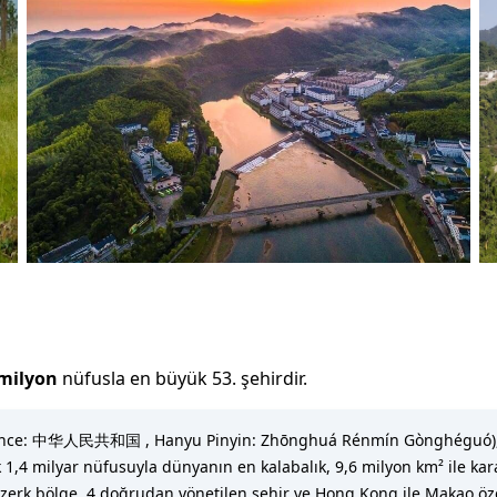
 milyon
nüfusla
en büyük 53. şehirdir
.
C; Çince: 中华人民共和国 , Hanyu Pinyin: Zhōnghuá Rénmín Gònghéguó), D
ık 1,4 milyar nüfusuyla dünyanın en kalabalık, 9,6 milyon km² ile k
5 özerk bölge, 4 doğrudan yönetilen şehir ve Hong Kong ile Makao ö