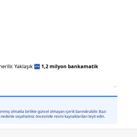
rilir.
Yaklaşık
🏧
1,2 milyon
bankamatik
nmiş olmakla birlikte güncel olmayan içerik barındırabilir. Bazı
 bu nedenle seyahatiniz öncesinde resmi kaynaklardan teyit edin.