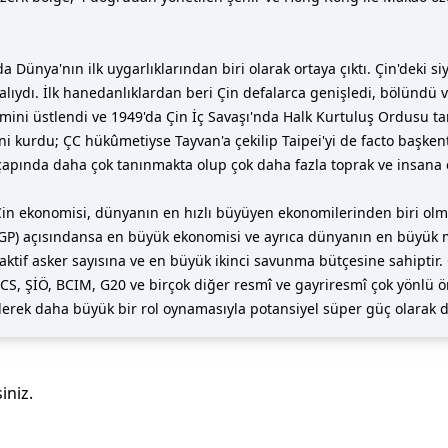
 Dünya'nın ilk uygarlıklarından biri olarak ortaya çıktı. Çin'deki si
ıydı. İlk hanedanlıklardan beri Çin defalarca genişledi, bölündü ve
ini üstlendi ve 1949'da Çin İç Savaşı'nda Halk Kurtuluş Ordusu tar
'ni kurdu; ÇC hükûmetiyse Tayvan'a çekilip Taipei'yi de facto başk
pında daha çok tanınmakta olup çok daha fazla toprak ve insana
n ekonomisi, dünyanın en hızlı büyüyen ekonomilerinden biri olmu
GP) açısındansa en büyük ekonomisi ve ayrıca dünyanın en büyük mal 
aktif asker sayısına ve en büyük ikinci savunma bütçesine sahiptir.
S, ŞİÖ, BCIM, G20 ve birçok diğer resmî ve gayriresmî çok yönlü örg
derek daha büyük bir rol oynamasıyla potansiyel süper güç olarak da
iniz.