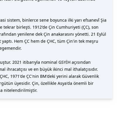
yasi sistem, binlerce sene boyunca ilki yarı efsanevî Şia
 tekrar birleşti. 1912'de Çin Cumhuriyeti (ÇC), son
afından yenilene dek Çin anakarasını yönetti. 21 Eylül
ent yaptı. Hem ÇC hem de ÇHC, tüm Çin'in tek meşru
 egemendir.
ştur. 2021 itibarıyla nominal GSYİH açısından
ihracatçısı ve en büyük ikinci mal ithalatçısıdır.
 ÇHC, 1971'de ÇC'nin BM'deki yerini alarak Güvenlik
ütün üyesidir. Çin, özellikle Asya'da önemli bir
 nitelendirilmiştir.