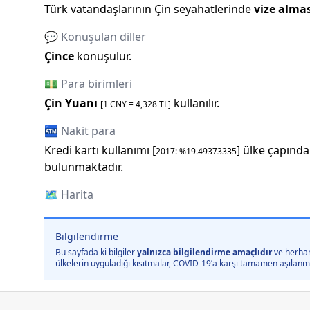
Türk vatandaşlarının
Çin
seyahatlerinde
vize alma
💬 Konuşulan diller
Çince
konuşulur.
💵 Para birimleri
Çin Yuanı
kullanılır.
[1
CNY
=
4,328
TL]
🏧 Nakit para
Kredi kartı kullanımı [
] ülke çapında
2017
: %
19.49373335
bulunmaktadır.
🗺️
Harita
Bilgilendirme
Bu sayfada ki bilgiler
yalnızca bilgilendirme amaçlıdır
ve herhan
ülkelerin uyguladığı kısıtmalar, COVID-19’a karşı tamamen aşılanmış 