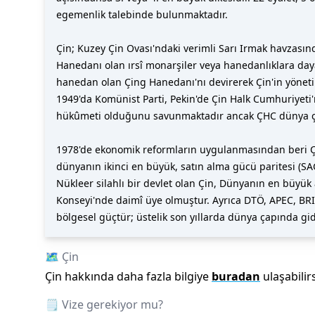
egemenlik talebinde bulunmaktadır.
Çin; Kuzey Çin Ovası'ndaki verimli Sarı Irmak havzasında
Hanedanı olan ırsî monarşiler veya hanedanlıklara dayal
hanedan olan Çing Hanedanı'nı devirerek Çin'in yönetim
1949'da Komünist Parti, Pekin'de Çin Halk Cumhuriyeti
hükûmeti olduğunu savunmaktadır ancak ÇHC dünya ça
1978'de ekonomik reformların uygulanmasından beri Çi
dünyanın ikinci en büyük, satın alma gücü paritesi (SA
Nükleer silahlı bir devlet olan Çin, Dünyanın en büyük 
Konseyi'nde daimî üye olmuştur. Ayrıca DTÖ, APEC, BRIC
bölgesel güçtür; üstelik son yıllarda dünya çapında gi
🗺️
Çin
Çin
hakkında daha fazla bilgiye
buradan
ulaşabilirs
🗒️ Vize gerekiyor mu?