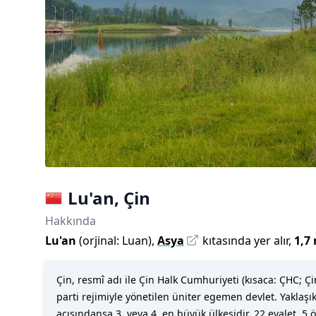
Lu'an
,
Çin
Hakkında
Lu'an
(
orjinal:
Luan
)
,
Asya
kıtasında yer alır,
1,7
Çin, resmî adı ile Çin Halk Cumhuriyeti (kısaca: ÇH
parti rejimiyle yönetilen üniter egemen devlet. Yaklaş
açısındansa 3. veya 4. en büyük ülkesidir. 22 eyalet, 