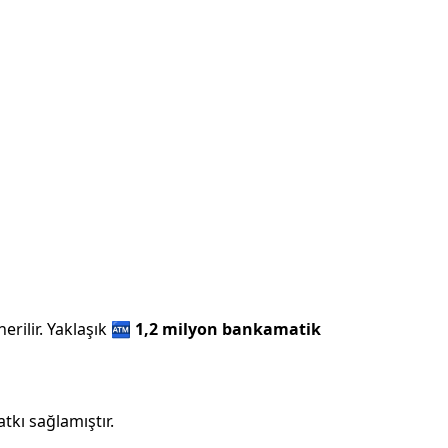
rilir.
Yaklaşık
🏧
1,2 milyon
bankamatik
tkı sağlamıştır.