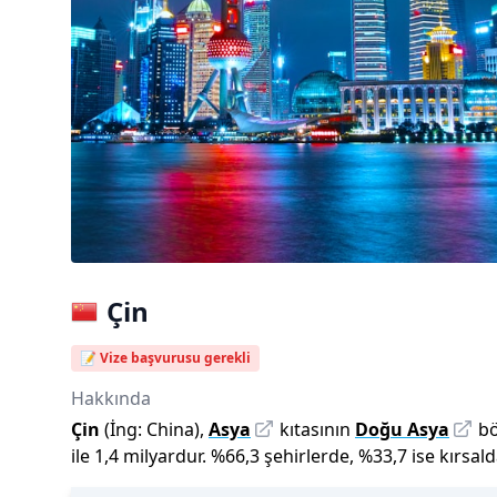
Çin
📝 Vize başvurusu gerekli
Hakkında
Çin
(İng:
China
),
Asya
kıtasının
Doğu Asya
bö
ile
1,4 milyar
dur
.
%
66,3
şehirlerde,
%
33,7
ise kırsal