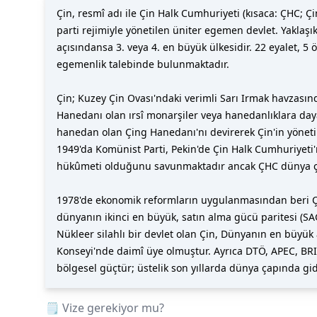
Çin, resmî adı ile Çin Halk Cumhuriyeti (kısaca: ÇH
parti rejimiyle yönetilen üniter egemen devlet. Yaklaş
açısındansa 3. veya 4. en büyük ülkesidir. 22 eyalet, 
egemenlik talebinde bulunmaktadır.
Çin; Kuzey Çin Ovası'ndaki verimli Sarı Irmak havzasında
Hanedanı olan ırsî monarşiler veya hanedanlıklara dayal
hanedan olan Çing Hanedanı'nı devirerek Çin'in yönetim
1949'da Komünist Parti, Pekin'de Çin Halk Cumhuriyeti
hükûmeti olduğunu savunmaktadır ancak ÇHC dünya ça
1978'de ekonomik reformların uygulanmasından beri Çi
dünyanın ikinci en büyük, satın alma gücü paritesi (SA
Nükleer silahlı bir devlet olan Çin, Dünyanın en büyük 
Konseyi'nde daimî üye olmuştur. Ayrıca DTÖ, APEC, BRIC
bölgesel güçtür; üstelik son yıllarda dünya çapında gi
🗒️ Vize gerekiyor mu?