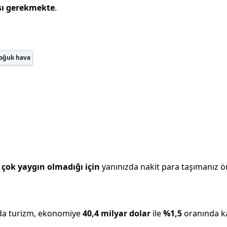
sı gerekmekte
.
oğuk hava
çok yaygın olmadığı için
yanınızda nakit para taşımanız öne
da turizm, ekonomiye
40,4 milyar
dolar
ile
%
1,5
oranında ka