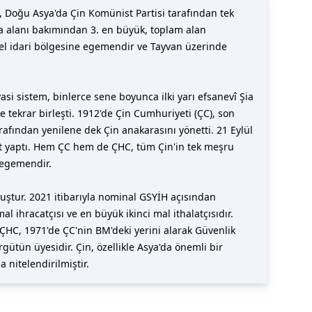
oğu Asya'da Çin Komünist Partisi tarafından tek
ara alanı bakımından 3. en büyük, toplam alan
zel idari bölgesine egemendir ve Tayvan üzerinde
yasi sistem, binlerce sene boyunca ilki yarı efsanevî Şia
 tekrar birleşti. 1912'de Çin Cumhuriyeti (ÇC), son
afından yenilene dek Çin anakarasını yönetti. 21 Eylül
ent yaptı. Hem ÇC hem de ÇHC, tüm Çin'in tek meşru
 egemendir.
ştur. 2021 itibarıyla nominal GSYİH açısından
ihracatçısı ve en büyük ikinci mal ithalatçısıdır.
 ÇHC, 1971'de ÇC'nin BM'deki yerini alarak Güvenlik
ütün üyesidir. Çin, özellikle Asya'da önemli bir
 nitelendirilmiştir.