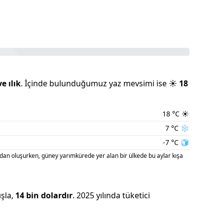
ve
ılık
.
İçinde bulunduğumuz
yaz
mevsimi ise
☀️
18
18
°C
☀️
7
°C
❄️
-7
°C
🧊
an oluşurken, güney yarımkürede yer alan bir ülkede bu aylar kışa
ışla
,
14 bin
dolardır
.
2025
yılında tüketici