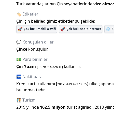
Türk vatandaşlarının
Çin
seyahatlerinde
vize alma
🏷️ Etiketler
Çin
için belirlediğimiz etiketler şu şekilde:
🚀
🚀
❄️
Çok hızlı mobil & wifi
Çok hızlı sabit internet
S
💬 Konuşulan diller
Çince
konuşulur.
💵 Para birimleri
Çin Yuanı
kullanılır.
[1
CNY
=
4,328
TL]
🏧 Nakit para
Kredi kartı kullanımı [
] ülke çapında
2017
: %
19.49373335
bulunmaktadır.
🧑‍🤝‍🧑 Turizm
2019
yılında
162,5 milyon
turist ağırladı.
2018
yılın