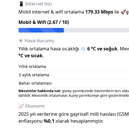
📱 Internet hızı
Mobil internet & wifi ortalama
179.33
Mbps
ile
🚀
ç
Mobil & Wifi (
2.67
/ 10)
☀️ Hava durumu
Yıllık ortalama hava sıcaklığı
❄️
6
°C ve
soğuk
.
Mevc
°C ve
sıcak
.
Yıllık ortalama
3 aylık ortalama
Bahar ortalaması
Mevsimler hakkında not:
güney yarımkürede mevsimlerin ters olduğu
dahildir. Mevsimlik ortalamalar, kuzey yarımküreye göre gösterilmekte
📈 Ekonomi
2025
yılı verilerine göre gayrisafi milli hasılası (GS
enflasyonu
%
0,1
olarak hesaplanmıştır.