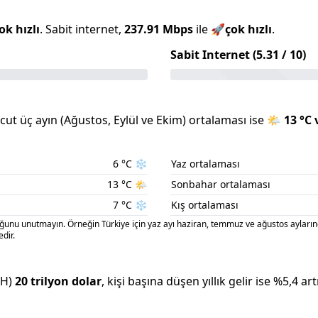
ok hızlı
.
Sabit internet,
237.91
Mbps
ile
🚀
çok hızlı
.
Sabit Internet (
5.31
/ 10)
ut üç ayın (
Ağustos
,
Eylül
ve
Ekim
) ortalaması ise
🌤️
13
°C 
6
°C
❄️
Yaz ortalaması
13
°C
🌤️
Sonbahar ortalaması
7
°C
❄️
Kış ortalaması
nu unutmayın. Örneğin Türkiye için yaz ayı haziran, temmuz ve ağustos aylarınd
dir.
MH)
20 trilyon
dolar
, kişi başına düşen yıllık gelir ise %
5,4
art