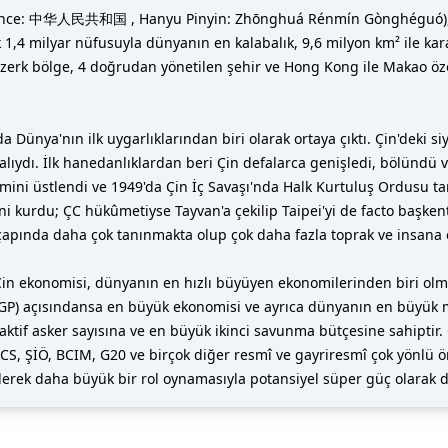
C; Çince: 中华人民共和国 , Hanyu Pinyin: Zhōnghuá Rénmín Gònghéguó), D
ık 1,4 milyar nüfusuyla dünyanın en kalabalık, 9,6 milyon km² ile k
5 özerk bölge, 4 doğrudan yönetilen şehir ve Hong Kong ile Makao ö
 Dünya'nın ilk uygarlıklarından biri olarak ortaya çıktı. Çin'deki si
ıydı. İlk hanedanlıklardan beri Çin defalarca genişledi, bölündü ve
ini üstlendi ve 1949'da Çin İç Savaşı'nda Halk Kurtuluş Ordusu tar
'ni kurdu; ÇC hükûmetiyse Tayvan'a çekilip Taipei'yi de facto başk
pında daha çok tanınmakta olup çok daha fazla toprak ve insana
n ekonomisi, dünyanın en hızlı büyüyen ekonomilerinden biri olmu
GP) açısındansa en büyük ekonomisi ve ayrıca dünyanın en büyük mal 
aktif asker sayısına ve en büyük ikinci savunma bütçesine sahiptir.
S, ŞİÖ, BCIM, G20 ve birçok diğer resmî ve gayriresmî çok yönlü örg
derek daha büyük bir rol oynamasıyla potansiyel süper güç olarak da