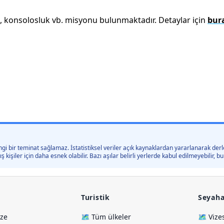
k, konsolosluk vb. misyonu bulunmaktadır. Detaylar için
bur
gi bir teminat sağlamaz. İstatistiksel veriler açık kaynaklardan yararlanarak derle
kişiler için daha esnek olabilir. Bazı aşılar belirli yerlerde kabul edilmeyebilir,
Turistik
Seyaha
ize
🗺️ Tüm ülkeler
🗺️ Vize