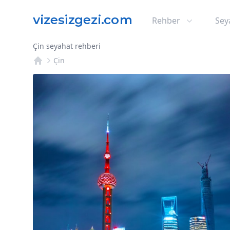
Rehber
Sey
Çin seyahat rehberi
Çin