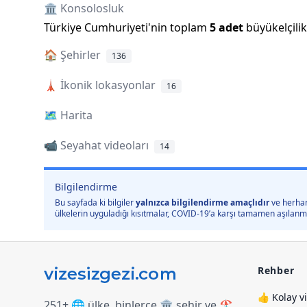
🏛️ Konsolosluk
Türkiye Cumhuriyeti
'
nin toplam
5
adet
büyükelçili
🏠
Şehirler
136
🗼
İkonik lokasyonlar
16
🗺️
Harita
📹 Seyahat videoları
14
Bilgilendirme
Bu sayfada ki bilgiler
yalnızca bilgilendirme amaçlıdır
ve herhan
ülkelerin uyguladığı kısıtmalar, COVID-19’a karşı tamamen aşılanmış 
Rehber
👍 Kolay v
251+ 🌐 ülke, binlerce 🏛️ şehir ve 🏖️