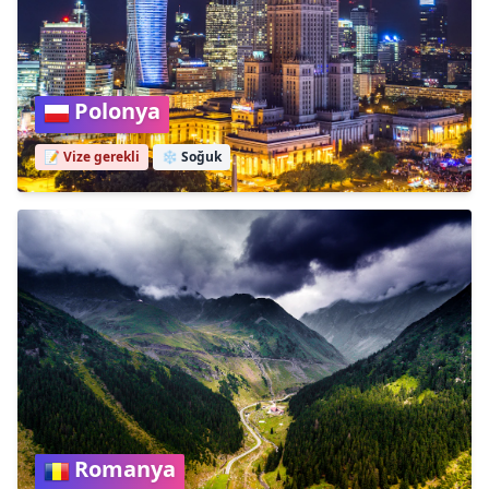
Polonya
📝 Vize gerekli
❄️
Soğuk
Romanya