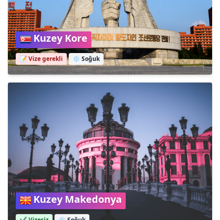
Kuzey Kore
📝 Vize gerekli
❄️
Soğuk
Kuzey Makedonya
✔️ Vizesiz
❄️
Soğuk