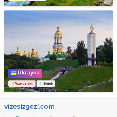
Ukrayna
📝 Vize gerekli
❄️
Soğuk