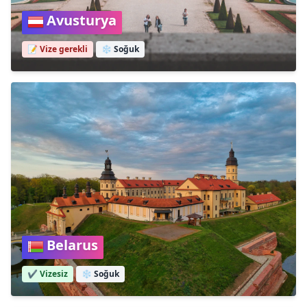
Avusturya
📝 Vize gerekli
❄️
Soğuk
Belarus
✔️ Vizesiz
❄️
Soğuk