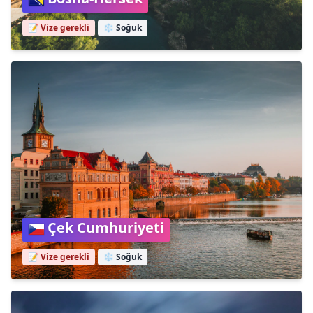
📝 Vize gerekli
❄️
Soğuk
Çek Cumhuriyeti
📝 Vize gerekli
❄️
Soğuk