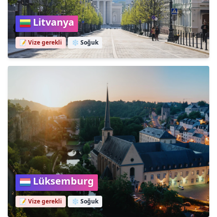
Litvanya
📝 Vize gerekli
❄️
Soğuk
Lüksemburg
📝 Vize gerekli
❄️
Soğuk