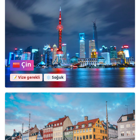
Çin
📝 Vize gerekli
❄️
Soğuk