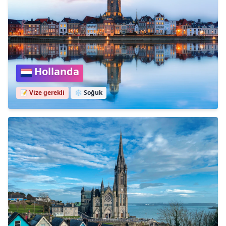
Hollanda
📝 Vize gerekli
❄️
Soğuk