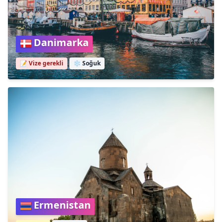
Danimarka
📝 Vize gerekli
❄️
Soğuk
Ermenistan