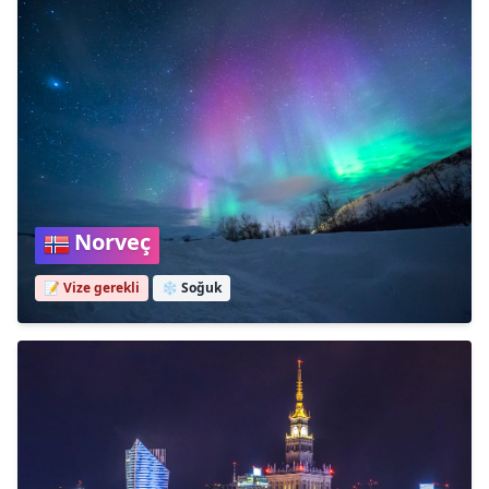
Norveç
📝 Vize gerekli
❄️
Soğuk