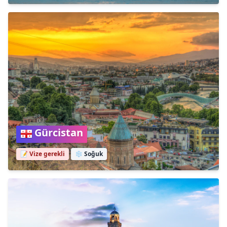
Gürcistan
📝 Vize gerekli
❄️
Soğuk