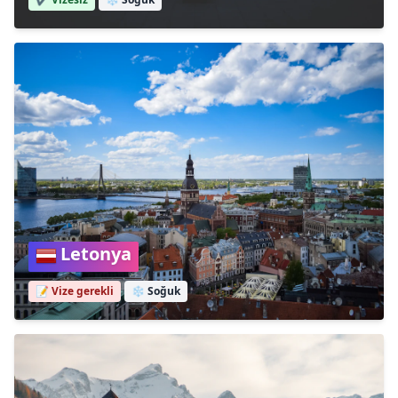
Letonya
📝 Vize gerekli
❄️
Soğuk