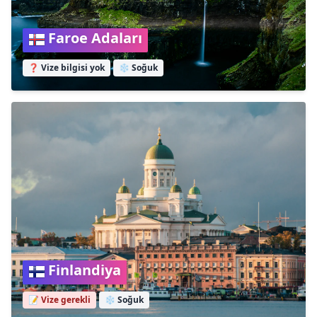
Faroe Adaları
❓ Vize bilgisi yok
❄️
Soğuk
Finlandiya
📝 Vize gerekli
❄️
Soğuk