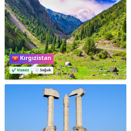
Kırgızistan
✔️ Vizesiz
❄️
Soğuk