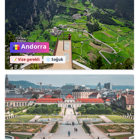
Andorra
📝 Vize gerekli
❄️
Soğuk