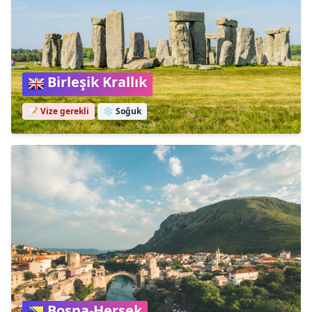
Birleşik Krallık
📝 Vize gerekli
❄️
Soğuk
Bosna-Hersek