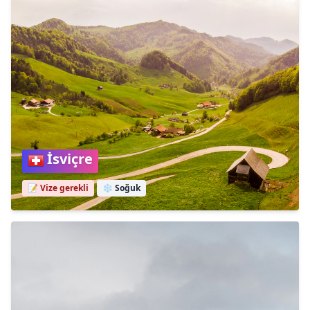
İsviçre
📝 Vize gerekli
❄️
Soğuk