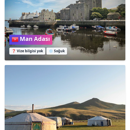
Man Adası
❓ Vize bilgisi yok
❄️
Soğuk