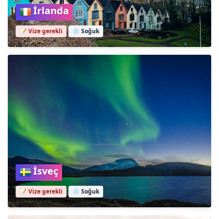
İrlanda
📝 Vize gerekli
❄️
Soğuk
İsveç
📝 Vize gerekli
❄️
Soğuk