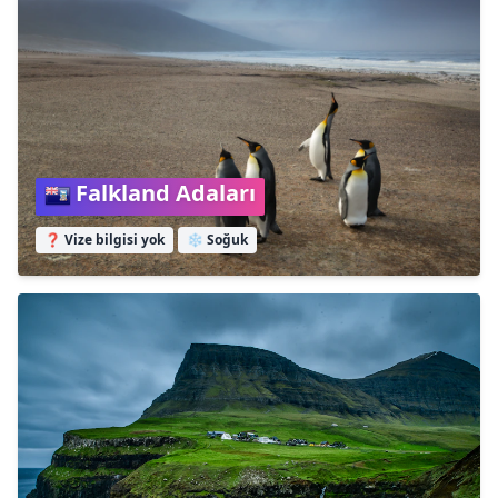
Falkland Adaları
❓ Vize bilgisi yok
❄️
Soğuk