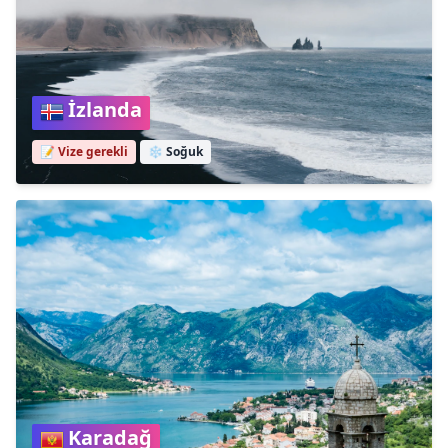
İzlanda
📝 Vize gerekli
❄️
Soğuk
Karadağ