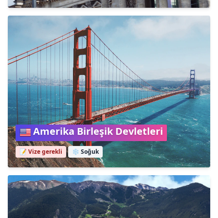
Amerika Birleşik Devletleri
📝 Vize gerekli
❄️
Soğuk