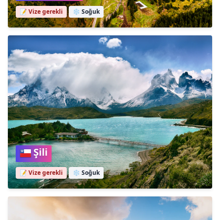
📝 Vize gerekli
❄️
Soğuk
Şili
📝 Vize gerekli
❄️
Soğuk