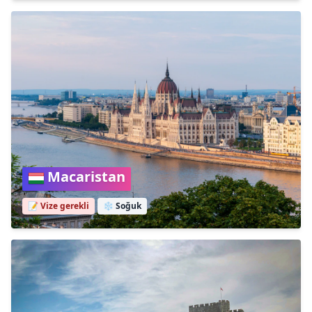
Macaristan
📝 Vize gerekli
❄️
Soğuk