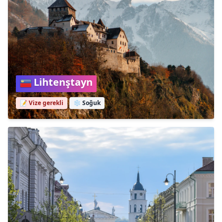
Lihtenştayn
📝 Vize gerekli
❄️
Soğuk