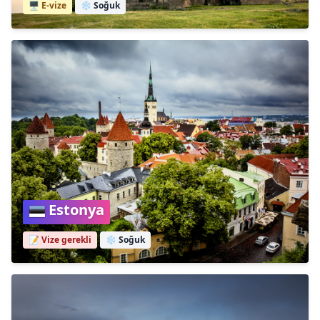
🖥️ E-vize
❄️
Soğuk
Estonya
📝 Vize gerekli
❄️
Soğuk