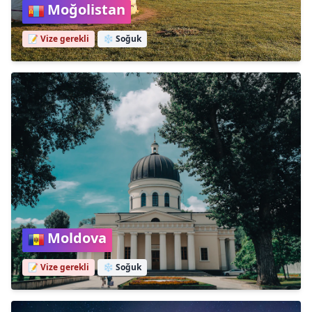
Moğolistan
📝 Vize gerekli
❄️
Soğuk
Moldova
📝 Vize gerekli
❄️
Soğuk