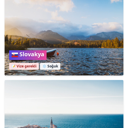
Slovakya
📝 Vize gerekli
❄️
Soğuk