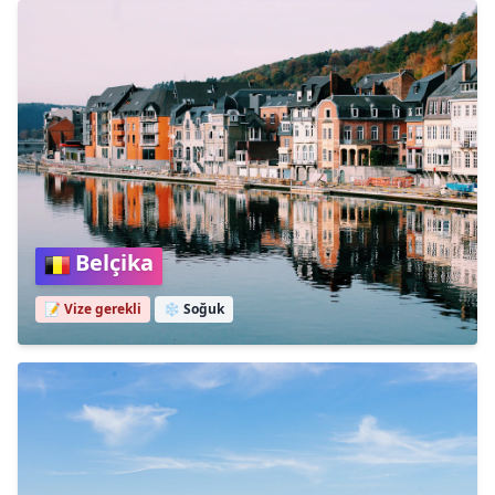
Belçika
📝 Vize gerekli
❄️
Soğuk