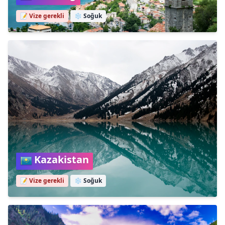
📝 Vize gerekli
❄️
Soğuk
Kazakistan
📝 Vize gerekli
❄️
Soğuk