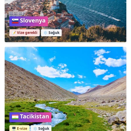
Slovenya
📝 Vize gerekli
❄️
Soğuk
Tacikistan
🖥️ E-vize
❄️
Soğuk