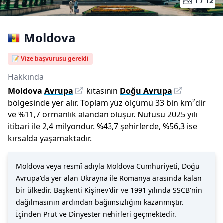
1 /
12
Moldova
📝 Vize başvurusu gerekli
Hakkında
Moldova
Avrupa
kıtasının
Doğu Avrupa
bölgesinde yer alır.
Toplam yüz ölçümü
33 bin
km²dir
ve
%
11,7
ormanlık alandan oluşur.
Nüfusu
2025
yılı
itibari ile
2,4 milyon
dur
.
%
43,7
şehirlerde,
%
56,3
ise
kırsalda yaşamaktadır.
Moldova veya resmî adıyla Moldova Cumhuriyeti, Doğu
Avrupa'da yer alan Ukrayna ile Romanya arasında kalan
bir ülkedir. Başkenti Kişinev'dir ve 1991 yılında SSCB'nin
dağılmasının ardından bağımsızlığını kazanmıştır.
İçinden Prut ve Dinyester nehirleri geçmektedir.