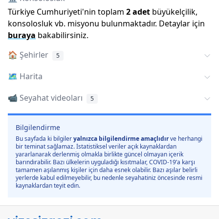
Türkiye Cumhuriyeti
'
nin toplam
2
adet
büyükelçilik,
konsolosluk vb. misyonu bulunmaktadır. Detaylar için
buraya
bakabilirsiniz.
🏠
Şehirler
5
🗺️
Harita
📹 Seyahat videoları
5
Bilgilendirme
Bu sayfada ki bilgiler
yalnızca bilgilendirme amaçlıdır
ve herhangi
bir teminat sağlamaz. İstatistiksel veriler açık kaynaklardan
yararlanarak derlenmiş olmakla birlikte güncel olmayan içerik
barındırabilir. Bazı ülkelerin uyguladığı kısıtmalar, COVID-19’a karşı
tamamen aşılanmış kişiler için daha esnek olabilir. Bazı aşılar belirli
yerlerde kabul edilmeyebilir, bu nedenle seyahatiniz öncesinde resmi
kaynaklardan teyit edin.