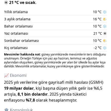
☀️
21
°C ve
sıcak
.
Yıllık ortalama
10
°C
❄️
3 aylık ortalama
16
°C
🌤️
Bahar ortalaması
10
°C
❄️
Yaz ortalaması
21
°C
☀️
Sonbahar ortalaması
10
°C
🌤️
Kış ortalaması
-2
°C
❄️
Mevsimler hakkında not:
güney yarımkürede mevsimlerin ters olduğunu
unutmayın. Örneğin Türkiye için yaz ayı haziran, temmuz ve ağustos
aylarından oluşurken, güney yarımkürede yer alan bir ülkede bu aylar kışa
dahildir. Mevsimlik ortalamalar, kuzey yarımküreye göre gösterilmektedir.
📈 Ekonomi
2025
yılı verilerine göre gayrisafi milli hasılası (GSMH)
19 milyar
dolar
, kişi başına düşen yıllık gelir ise %
6,5
artışla
,
8,1 bin
dolardır
.
2025
yılında tüketici
enflasyonu
%
7,8
olarak hesaplanmıştır.
🏛️ Konsolosluk