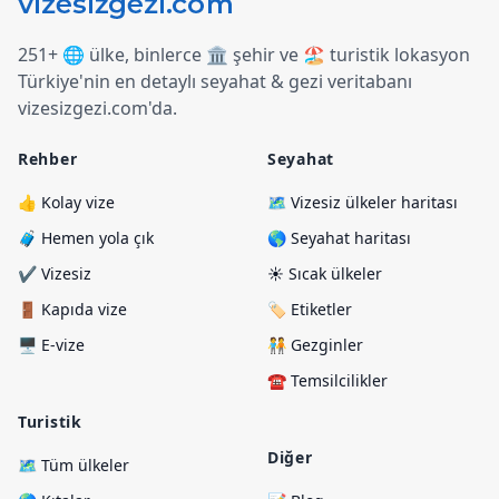
251+ 🌐 ülke, binlerce 🏛️ şehir ve 🏖️ turistik lokasyon
Türkiye
'
nin en detaylı seyahat & gezi veritabanı
vizesizgezi.com
'
da.
Rehber
Seyahat
👍 Kolay vize
🗺️ Vizesiz ülkeler haritası
🧳 Hemen yola çık
🌎 Seyahat haritası
✔️ Vizesiz
☀️ Sıcak ülkeler
🚪 Kapıda vize
🏷️ Etiketler
🖥️ E-vize
🧑‍🤝‍🧑 Gezginler
☎️ Temsilcilikler
Turistik
Diğer
🗺️ Tüm ülkeler