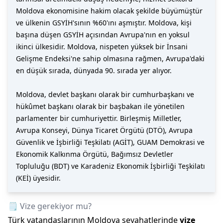
Moldova ekonomisine hakim olacak şekilde büyümüştür
ve ülkenin GSYİH'sının %60'ını aşmıştır. Moldova, kişi
başına düşen GSYİH açısından Avrupa'nın en yoksul
ikinci ülkesidir. Moldova, nispeten yüksek bir İnsani
Gelişme Endeksi'ne sahip olmasına rağmen, Avrupa'daki
en düşük sırada, dünyada 90. sırada yer alıyor.
Moldova, devlet başkanı olarak bir cumhurbaşkanı ve
hükûmet başkanı olarak bir başbakan ile yönetilen
parlamenter bir cumhuriyettir. Birleşmiş Milletler,
Avrupa Konseyi, Dünya Ticaret Örgütü (DTÖ), Avrupa
Güvenlik ve İşbirliği Teşkilatı (AGİT), GUAM Demokrasi ve
Ekonomik Kalkınma Örgütü, Bağımsız Devletler
Topluluğu (BDT) ve Karadeniz Ekonomik İşbirliği Teşkilatı
(KEİ) üyesidir.
🗒️ Vize gerekiyor mu?
Türk vatandaşlarının
Moldova
seyahatlerinde
vize