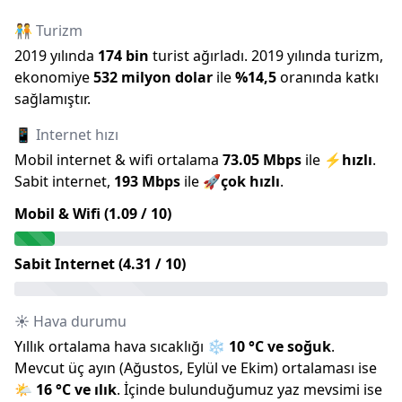
🧑‍🤝‍🧑 Turizm
2019
yılında
174 bin
turist ağırladı.
2019
yılında turizm,
ekonomiye
532 milyon
dolar
ile
%
14,5
oranında katkı
sağlamıştır.
📱 Internet hızı
Mobil internet & wifi ortalama
73.05
Mbps
ile
⚡
hızlı
.
Sabit internet,
193
Mbps
ile
🚀
çok hızlı
.
Mobil & Wifi (
1.09
/ 10)
Sabit Internet (
4.31
/ 10)
☀️ Hava durumu
Yıllık ortalama hava sıcaklığı
❄️
10
°C ve
soğuk
.
Mevcut üç ayın (
Ağustos
,
Eylül
ve
Ekim
) ortalaması ise
🌤️
16
°C ve
ılık
.
İçinde bulunduğumuz
yaz
mevsimi ise