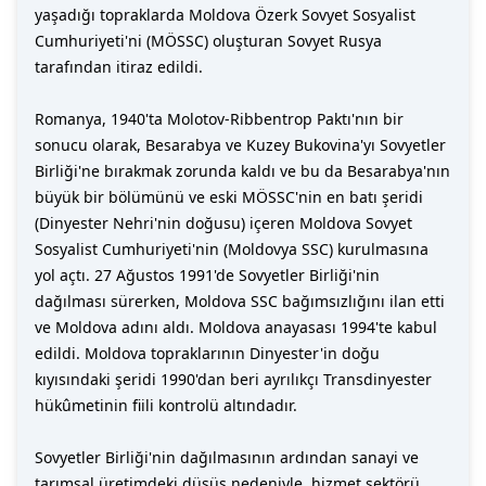
yaşadığı topraklarda Moldova Özerk Sovyet Sosyalist
Cumhuriyeti'ni (MÖSSC) oluşturan Sovyet Rusya
tarafından itiraz edildi.
Romanya, 1940'ta Molotov-Ribbentrop Paktı'nın bir
sonucu olarak, Besarabya ve Kuzey Bukovina'yı Sovyetler
Birliği'ne bırakmak zorunda kaldı ve bu da Besarabya'nın
büyük bir bölümünü ve eski MÖSSC'nin en batı şeridi
(Dinyester Nehri'nin doğusu) içeren Moldova Sovyet
Sosyalist Cumhuriyeti'nin (Moldovya SSC) kurulmasına
yol açtı. 27 Ağustos 1991'de Sovyetler Birliği'nin
dağılması sürerken, Moldova SSC bağımsızlığını ilan etti
ve Moldova adını aldı. Moldova anayasası 1994'te kabul
edildi. Moldova topraklarının Dinyester'in doğu
kıyısındaki şeridi 1990'dan beri ayrılıkçı Transdinyester
hükûmetinin fiili kontrolü altındadır.
Sovyetler Birliği'nin dağılmasının ardından sanayi ve
tarımsal üretimdeki düşüş nedeniyle, hizmet sektörü