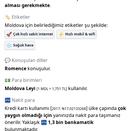
alması gerekmekte
.
🏷️ Etiketler
Moldova
için belirlediğimiz etiketler şu şekilde:
🚀
⚡
Çok hızlı sabit internet
Hızlı mobil & wifi
❄️
Soğuk hava
💬 Konuşulan diller
Romence
konuşulur.
💵 Para birimleri
Moldova Leyi
kullanılır.
[1
MDL
=
1,751
TL]
🏧 Nakit para
Kredi kartı kullanımı [
] ülke çapında
çok
2017
: %
17.02133268
yaygın olmadığı için
yanınızda nakit para taşımanız
önerilir.
Yaklaşık
🏧
1,3 bin
bankamatik
bulunmaktadır.