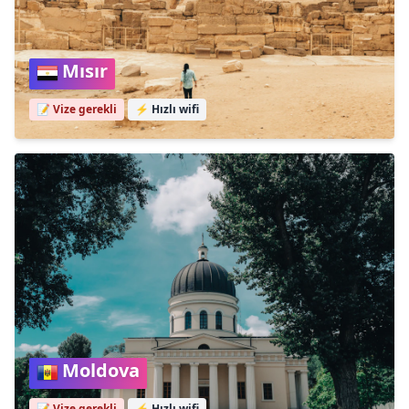
Mısır
📝 Vize gerekli
⚡
Hızlı wifi
Moldova
📝 Vize gerekli
⚡
Hızlı wifi