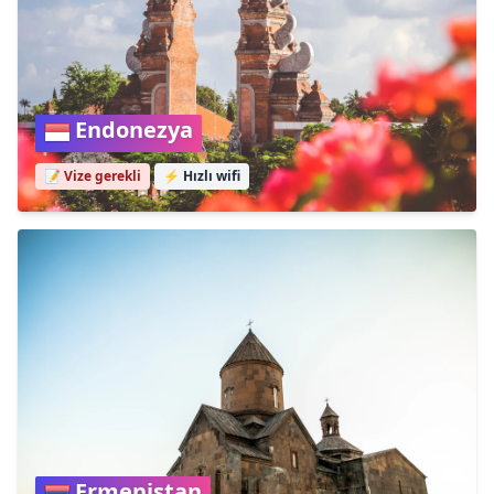
Endonezya
📝 Vize gerekli
⚡
Hızlı wifi
Ermenistan