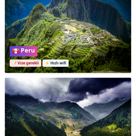
Peru
📝 Vize gerekli
⚡
Hızlı wifi