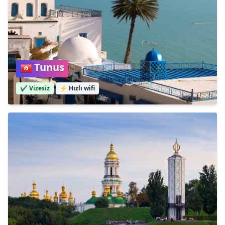
Tunus
✔️ Vizesiz
⚡
Hızlı wifi