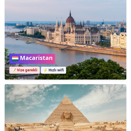
Macaristan
📝 Vize gerekli
⚡
Hızlı wifi