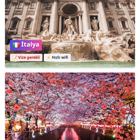
İtalya
📝 Vize gerekli
⚡
Hızlı wifi