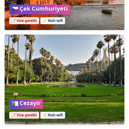
Çek Cumhuriyeti
📝 Vize gerekli
⚡
Hızlı wifi
Cezayir
📝 Vize gerekli
⚡
Hızlı wifi