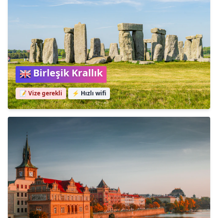
Birleşik Krallık
📝 Vize gerekli
⚡
Hızlı wifi