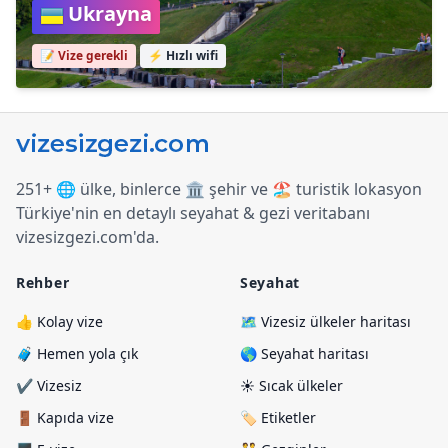
Ukrayna
📝 Vize gerekli
⚡
Hızlı wifi
251+ 🌐 ülke, binlerce 🏛️ şehir ve 🏖️ turistik lokasyon
Türkiye
'
nin en detaylı seyahat & gezi veritabanı
vizesizgezi.com
'
da.
Rehber
Seyahat
👍 Kolay vize
🗺️ Vizesiz ülkeler haritası
🧳 Hemen yola çık
🌎 Seyahat haritası
✔️ Vizesiz
☀️ Sıcak ülkeler
🚪 Kapıda vize
🏷️ Etiketler