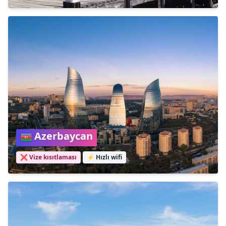
Azerbaycan
❌ Vize kısıtlaması
⚡
Hızlı wifi