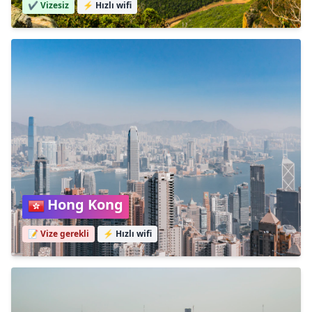
✔️ Vizesiz
⚡
Hızlı wifi
Hong Kong
📝 Vize gerekli
⚡
Hızlı wifi