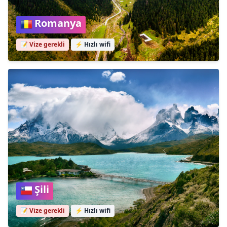
Romanya
📝 Vize gerekli
⚡
Hızlı wifi
Şili
📝 Vize gerekli
⚡
Hızlı wifi