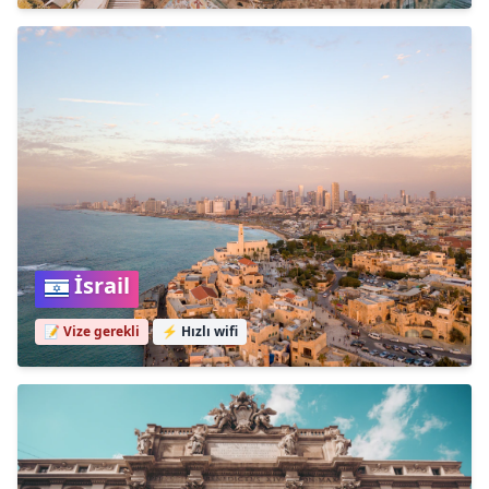
İsrail
📝 Vize gerekli
⚡
Hızlı wifi