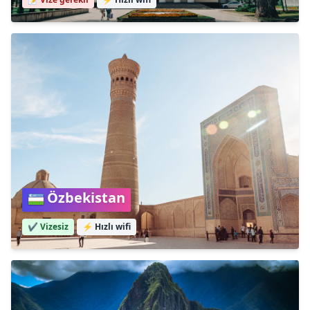
Özbekistan
✔️ Vizesiz
⚡
Hızlı wifi