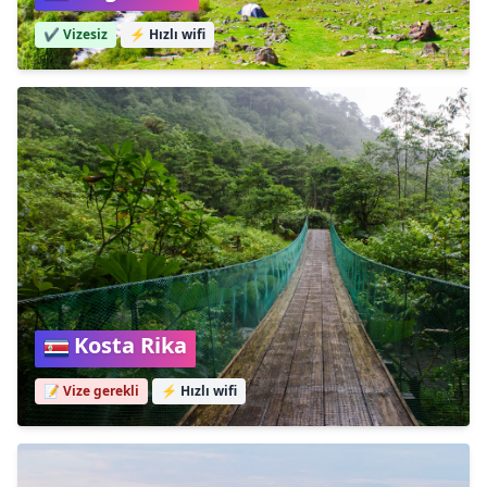
✔️ Vizesiz
⚡
Hızlı wifi
Kosta Rika
📝 Vize gerekli
⚡
Hızlı wifi