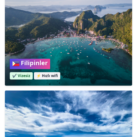
Filipinler
✔️ Vizesiz
⚡
Hızlı wifi