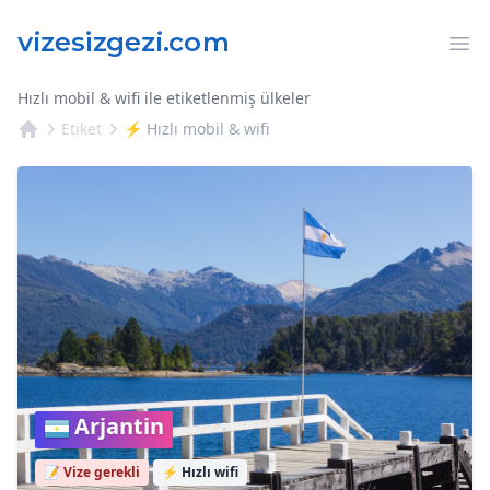
Op
Hızlı mobil & wifi ile etiketlenmiş ülkeler
Etiket
⚡ Hızlı mobil & wifi
Arjantin
📝 Vize gerekli
⚡
Hızlı wifi