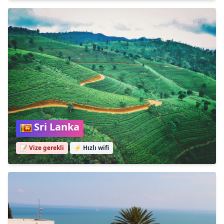
Sri Lanka
📝 Vize gerekli
⚡
Hızlı wifi