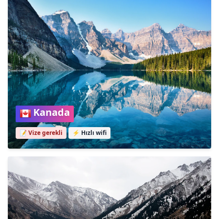
Kanada
📝 Vize gerekli
⚡
Hızlı wifi