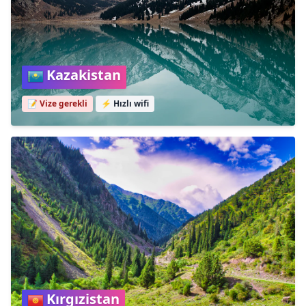
Kazakistan
📝 Vize gerekli
⚡
Hızlı wifi
Kırgızistan