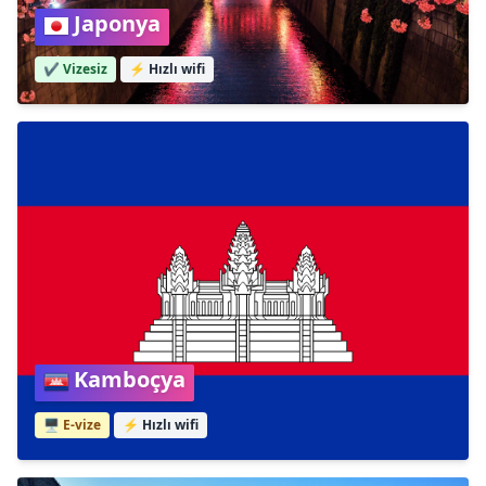
Japonya
✔️ Vizesiz
⚡
Hızlı wifi
Kamboçya
🖥️ E-vize
⚡
Hızlı wifi