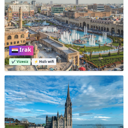
Irak
✔️ Vizesiz
⚡
Hızlı wifi