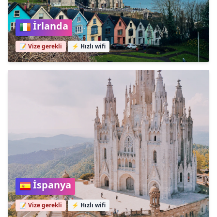
İrlanda
📝 Vize gerekli
⚡
Hızlı wifi
İspanya
📝 Vize gerekli
⚡
Hızlı wifi