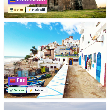
🖥️ E-vize
⚡
Hızlı wifi
Fas
✔️ Vizesiz
⚡
Hızlı wifi