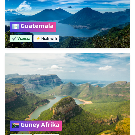
Guatemala
✔️ Vizesiz
⚡
Hızlı wifi
Güney Afrika