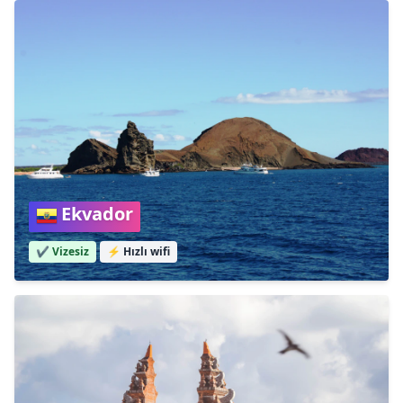
Ekvador
✔️ Vizesiz
⚡
Hızlı wifi