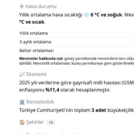
☀️ Hava durumu
Yıllık ortalama hava sıcaklığı
❄️
6
°C ve
soğuk
.
Mevc
°C ve
sıcak
.
Yıllık ortalama
3 aylık ortalama
Bahar ortalaması
Mevsimler hakkında not:
güney yarımkürede mevsimlerin ters olduğu
dahildir. Mevsimlik ortalamalar, kuzey yarımküreye göre gösterilmekte
📈 Ekonomi
2025
yılı verilerine göre gayrisafi milli hasılası (GS
enflasyonu
%
11,4
olarak hesaplanmıştır.
🏛️ Konsolosluk
Türkiye Cumhuriyeti
'
nin toplam
3
adet
büyükelçili
🏠
Şehirler
19