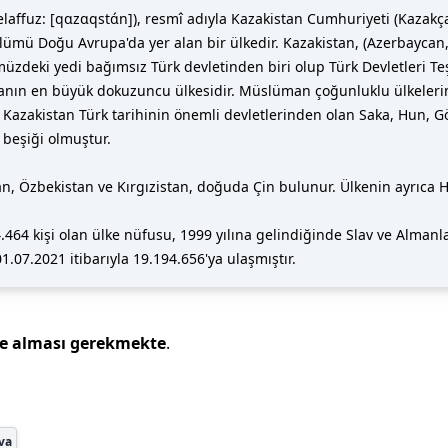
laffuz: [qɑzɑqstɑ́n]), resmî adıyla Kazakistan Cumhuriyeti (Kaza
ümü Doğu Avrupa'da yer alan bir ülkedir. Kazakistan, (Azerbaycan, 
müzdeki yedi bağımsız Türk devletinden biri olup Türk Devletleri Te
anın en büyük dokuzuncu ülkesidir. Müslüman çoğunluklu ülkeleri
azakistan Türk tarihinin önemli devletlerinden olan Saka, Hun, Gök
 beşiği olmuştur.
Özbekistan ve Kırgızistan, doğuda Çin bulunur. Ülkenin ayrıca Haza
464 kişi olan ülke nüfusu, 1999 yılına gelindiğinde Slav ve Almanl
.07.2021 itibarıyla 19.194.656'ya ulaşmıştır.
ze alması gerekmekte
.
va