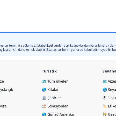
gi bir teminat sağlamaz. İstatistiksel veriler açık kaynaklardan yararlanarak derle
kişiler için daha esnek olabilir. Bazı aşılar belirli yerlerde kabul edilmeyebilir,
Turistik
Seyaha
ize
🗺️ Tüm ülkeler
🗺️ Vize
ola çık
🌎 Kıtalar
🌎 Seya
🏛️ Şehirler
☀️ Sıcak
vize
🏖️ Lokasyonlar
🏷️ Etik
🌎 Güney Amerika
🧑‍🤝‍🧑 G