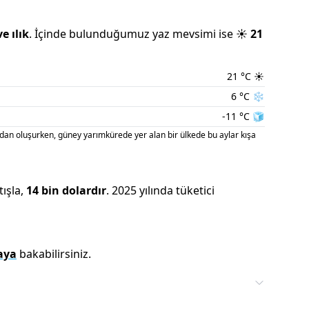
ve
ılık
.
İçinde bulunduğumuz
yaz
mevsimi ise
☀️
21
21
°C
☀️
6
°C
❄️
-11
°C
🧊
an oluşurken, güney yarımkürede yer alan bir ülkede bu aylar kışa
tışla
,
14 bin
dolardır
.
2025
yılında tüketici
aya
bakabilirsiniz.