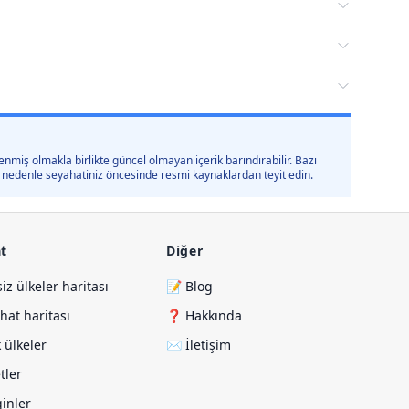
nmiş olmakla birlikte güncel olmayan içerik barındırabilir. Bazı
 bu nedenle seyahatiniz öncesinde resmi kaynaklardan teyit edin.
t
Diğer
siz ülkeler haritası
📝 Blog
hat haritası
❓ Hakkında
 ülkeler
✉️ İletişim
etler
ezginler