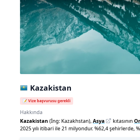
Kazakistan
📝 Vize başvurusu gerekli
Hakkında
Kazakistan
(İng:
Kazakhstan
),
Asya
kıtasının
Or
2025
yılı
itibari ile
21 milyon
dur
.
%
62,4
şehirlerde,
%