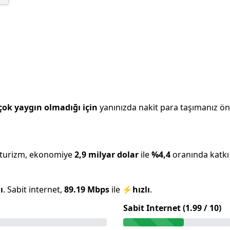
çok yaygın olmadığı için
yanınızda nakit para taşımanız öner
 turizm, ekonomiye
2,9 milyar
dolar
ile
%
4,4
oranında katkı 
ı
.
Sabit internet,
89.19
Mbps
ile
⚡
hızlı
.
Sabit Internet (
1.99
/ 10)