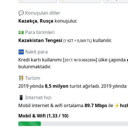
💬 Konuşulan diller
Kazakça
,
Rusça
konuşulur.
💵 Para birimleri
Kazakistan Tengesi
kullanılır.
[1
KZT
=
0,069
TL]
🏧 Nakit para
Kredi kartı kullanımı [
] ülke çapında
2017
: %
19.9662894
bulunmaktadır.
🧑‍🤝‍🧑 Turizm
2019
yılında
8,5 milyon
turist ağırladı.
2019
yılında
📱 Internet hızı
Mobil internet & wifi ortalama
89.7
Mbps
ile
⚡
hızl
Mobil & Wifi (
1.33
/ 10)