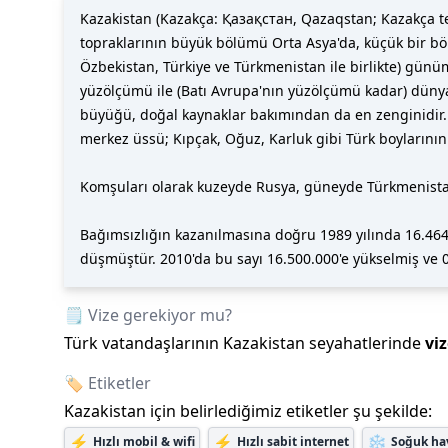
Kazakistan (Kazakça: Қазақстан, Qazaqstan; Kazakça te
topraklarının büyük bölümü Orta Asya'da, küçük bir böl
Özbekistan, Türkiye ve Türkmenistan ile birlikte) günü
yüzölçümü ile (Batı Avrupa'nın yüzölçümü kadar) düny
büyüğü, doğal kaynaklar bakımından da en zenginidir. K
merkez üssü; Kıpçak, Oğuz, Karluk gibi Türk boylarının
Komşuları olarak kuzeyde Rusya, güneyde Türkmenistan, 
Bağımsızlığın kazanılmasına doğru 1989 yılında 16.464.
düşmüştür. 2010'da bu sayı 16.500.000'e yükselmiş ve 01
🗒️ Vize gerekiyor mu?
Türk vatandaşlarının
Kazakistan
seyahatlerinde
vi
🏷️ Etiketler
Kazakistan
için belirlediğimiz etiketler şu şekilde:
⚡
⚡
❄️
Hızlı mobil & wifi
Hızlı sabit internet
Soğuk ha