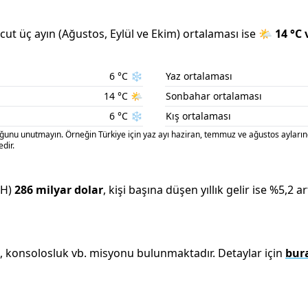
ut üç ayın (
Ağustos
,
Eylül
ve
Ekim
) ortalaması ise
🌤️
14
°C 
6
°C
❄️
Yaz ortalaması
14
°C
🌤️
Sonbahar ortalaması
6
°C
❄️
Kış ortalaması
nu unutmayın. Örneğin Türkiye için yaz ayı haziran, temmuz ve ağustos aylarınd
dir.
MH)
286 milyar
dolar
, kişi başına düşen yıllık gelir ise %
5,2
ar
k, konsolosluk vb. misyonu bulunmaktadır. Detaylar için
bur