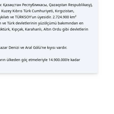
kça: Қазақстан Республикасы, Qazaqstan Respublikasy),
Kuzey Kıbrıs Türk Cumhuriyeti, Kırgızistan,
şkilatı ve TÜRKSOY'un üyesidir. 2.724.900 km²
n ve Türk devletlerinin yüzölçümü bakımından en
türk, Kıpçak, Karahanlı, Altın Ordu gibi devletlerin
r Denizi ve Aral Gölü'ne kıyısı vardır.
arın ülkeden göç etmeleriyle 14.900.000'e kadar