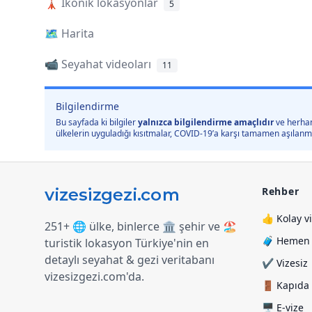
🗼
İkonik lokasyonlar
5
🗺️
Harita
📹 Seyahat videoları
11
Bilgilendirme
Bu sayfada ki bilgiler
yalnızca bilgilendirme amaçlıdır
ve herhan
ülkelerin uyguladığı kısıtmalar, COVID-19’a karşı tamamen aşılanmış 
Rehber
👍 Kolay v
251+ 🌐 ülke, binlerce 🏛️ şehir ve 🏖️
🧳 Hemen y
turistik lokasyon Türkiye
'
nin en
detaylı seyahat & gezi veritabanı
✔️ Vizesiz
vizesizgezi.com
'
da.
🚪 Kapıda 
🖥️ E-vize