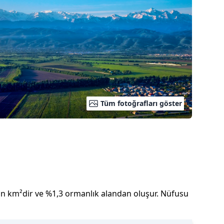
Tüm fotoğrafları göster
on
km²dir
ve
%
1,3
ormanlık alandan oluşur.
Nüfusu