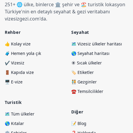
251+ 🌐 ülke, binlerce 🏛️ şehir ve 🏖️ turistik lokasyon
Türkiye
'
nin en detaylı seyahat & gezi veritabanı
vizesizgezi.com
'
da.
Rehber
Seyahat
👍 Kolay vize
🗺️ Vizesiz ülkeler haritası
🧳 Hemen yola çık
🌎 Seyahat haritası
✔️ Vizesiz
☀️ Sıcak ülkeler
🚪 Kapıda vize
🏷️ Etiketler
🖥️ E-vize
🧑‍🤝‍🧑 Gezginler
☎️ Temsilcilikler
Turistik
Diğer
🗺️ Tüm ülkeler
🌎 Kıtalar
📝 Blog
🏛️ Şehirler
❓ Hakkında