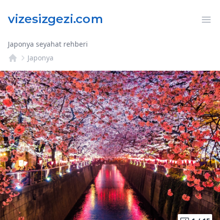
Op
Japonya seyahat rehberi
Japonya