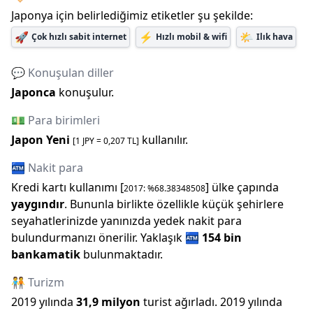
Japonya
için belirlediğimiz etiketler şu şekilde:
🚀
⚡
🌤️
Çok hızlı sabit internet
Hızlı mobil & wifi
Ilık hava
💬 Konuşulan diller
Japonca
konuşulur.
💵 Para birimleri
Japon Yeni
kullanılır.
[1
JPY
=
0,207
TL]
🏧 Nakit para
Kredi kartı kullanımı [
] ülke çapında
2017
: %
68.38348508
yaygındır
. Bununla birlikte özellikle küçük şehirlere
seyahatlerinizde yanınızda yedek nakit para
bulundurmanızı önerilir.
Yaklaşık
🏧
154 bin
bankamatik
bulunmaktadır.
🧑‍🤝‍🧑 Turizm
2019
yılında
31,9 milyon
turist ağırladı.
2019
yılında