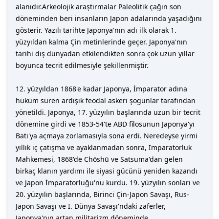
alanıdır.Arkeolojik araştırmalar Paleolitik çağın son
döneminden beri insanların Japon adalarında yaşadığını
gösterir. Yazılı tarihte Japonya'nın adı ilk olarak 1.
yüzyıldan kalma Çin metinlerinde geçer. Japonya'nın
tarihi dış dünyadan etkilendikten sonra çok uzun yıllar
boyunca tecrit edilmesiyle şekillenmiştir.
12. yüzyıldan 1868'e kadar Japonya, İmparator adına
hüküm süren ardışık feodal askeri şogunlar tarafından
yönetildi. Japonya, 17. yüzyılın başlarında uzun bir tecrit
dönemine girdi ve 1853-54'te ABD filosunun Japonya'yı
Batı'ya açmaya zorlamasıyla sona erdi. Neredeyse yirmi
yıllık iç çatışma ve ayaklanmadan sonra, İmparatorluk
Mahkemesi, 1868'de Chōshū ve Satsuma'dan gelen
birkaç klanın yardımı ile siyasi gücünü yeniden kazandı
ve Japon İmparatorluğu'nu kurdu. 19. yüzyılın sonları ve
20. yüzyılın başlarında, Birinci Çin-Japon Savaşı, Rus-
Japon Savaşı ve I. Dünya Savaşı'ndaki zaferler,
Japonya'nın artan militarizm döneminde