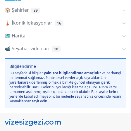
🏠
Şehirler
39
🗼
İkonik lokasyonlar
16
🗺️
Harita
📹 Seyahat videoları
18
Bilgilendirme
Bu sayfada ki bilgiler
yalnızca bilgilendirme amaçlıdır
ve herhangi
bir teminat sağlamaz. İstatistiksel veriler açık kaynaklardan
yararlanarak derlenmiş olmakla birlikte güncel olmayan içerik
barındırabilir. Bazı ülkelerin uyguladığı kısıtmalar, COVID-19’a karşı
tamamen aşılanmış kişiler için daha esnek olabilir. Bazı aşılar belirli
yerlerde kabul edilmeyebilir, bu nedenle seyahatiniz öncesinde resmi
kaynaklardan teyit edin.