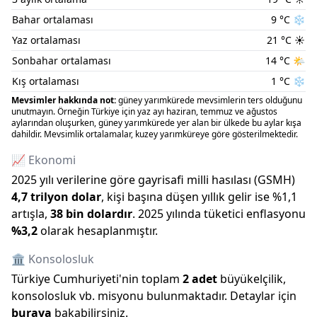
Bahar ortalaması
9
°C
❄️
Yaz ortalaması
21
°C
☀️
Sonbahar ortalaması
14
°C
🌤️
Kış ortalaması
1
°C
❄️
Mevsimler hakkında not:
güney yarımkürede mevsimlerin ters olduğunu
unutmayın. Örneğin Türkiye için yaz ayı haziran, temmuz ve ağustos
aylarından oluşurken, güney yarımkürede yer alan bir ülkede bu aylar kışa
dahildir. Mevsimlik ortalamalar, kuzey yarımküreye göre gösterilmektedir.
📈 Ekonomi
2025
yılı verilerine göre gayrisafi milli hasılası (GSMH)
4,7 trilyon
dolar
, kişi başına düşen yıllık gelir ise %
1,1
artışla
,
38 bin
dolardır
.
2025
yılında tüketici enflasyonu
%
3,2
olarak hesaplanmıştır.
🏛️ Konsolosluk
Türkiye Cumhuriyeti
'
nin toplam
2
adet
büyükelçilik,
konsolosluk vb. misyonu bulunmaktadır. Detaylar için
buraya
bakabilirsiniz.