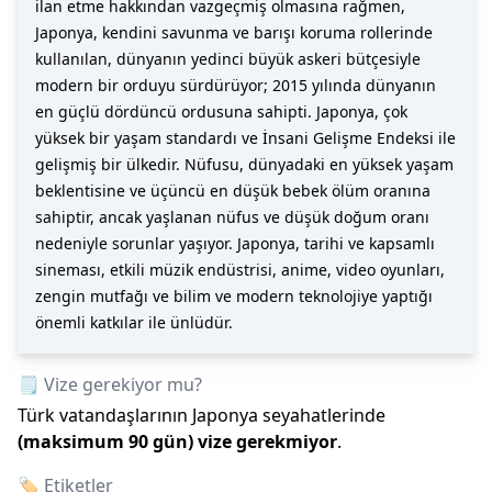
ilan etme hakkından vazgeçmiş olmasına rağmen,
Japonya, kendini savunma ve barışı koruma rollerinde
kullanılan, dünyanın yedinci büyük askeri bütçesiyle
modern bir orduyu sürdürüyor; 2015 yılında dünyanın
en güçlü dördüncü ordusuna sahipti. Japonya, çok
yüksek bir yaşam standardı ve İnsani Gelişme Endeksi ile
gelişmiş bir ülkedir. Nüfusu, dünyadaki en yüksek yaşam
beklentisine ve üçüncü en düşük bebek ölüm oranına
sahiptir, ancak yaşlanan nüfus ve düşük doğum oranı
nedeniyle sorunlar yaşıyor. Japonya, tarihi ve kapsamlı
sineması, etkili müzik endüstrisi, anime, video oyunları,
zengin mutfağı ve bilim ve modern teknolojiye yaptığı
önemli katkılar ile ünlüdür.
🗒️ Vize gerekiyor mu?
Türk vatandaşlarının
Japonya
seyahatlerinde
(maksimum
90
gün)
vize gerekmiyor
.
🏷️ Etiketler