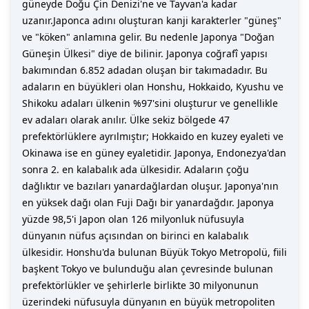
güneyde Doğu Çin Denizi'ne ve Tayvan'a kadar
uzanır.Japonca adını oluşturan kanji karakterler "güneş"
ve "köken" anlamına gelir. Bu nedenle Japonya "Doğan
Güneşin Ülkesi" diye de bilinir. Japonya coğrafî yapısı
bakımından 6.852 adadan oluşan bir takımadadır. Bu
adaların en büyükleri olan Honshu, Hokkaido, Kyushu ve
Shikoku adaları ülkenin %97'sini oluşturur ve genellikle
ev adaları olarak anılır. Ülke sekiz bölgede 47
prefektörlüklere ayrılmıştır; Hokkaido en kuzey eyaleti ve
Okinawa ise en güney eyaletidir. Japonya, Endonezya'dan
sonra 2. en kalabalık ada ülkesidir. Adaların çoğu
dağlıktır ve bazıları yanardağlardan oluşur. Japonya'nın
en yüksek dağı olan Fuji Dağı bir yanardağdır. Japonya
yüzde 98,5'i Japon olan 126 milyonluk nüfusuyla
dünyanın nüfus açısından on birinci en kalabalık
ülkesidir. Honshu'da bulunan Büyük Tokyo Metropolü, fiili
başkent Tokyo ve bulunduğu alan çevresinde bulunan
prefektörlükler ve şehirlerle birlikte 30 milyonunun
üzerindeki nüfusuyla dünyanın en büyük metropoliten