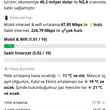
turizm, ekonomiye
49,2 milyar
dolar
ile
%
5,4
oranında
katkı sağlamıştır.
📱 Internet hızı
Mobil internet & wifi ortalama
67.85
Mbps
ile
⚡
hızlı
.
Sabit internet,
224.79
Mbps
ile
🚀
çok hızlı
.
Mobil & Wifi (
1.01
/ 10)
Sabit Internet (
5.02
/ 10)
☀️ Hava durumu
Yıllık ortalama hava sıcaklığı
🌤️
11
°C ve
ılık
.
Mevcut üç
ayın (
Ağustos
,
Eylül
ve
Ekim
) ortalaması ise
☀️
19
°C ve
sıcak
.
İçinde bulunduğumuz
yaz
mevsimi ise
☀️
21
°C
ve
sıcak
.
Yıllık ortalama
11
°C
🌤️
3 aylık ortalama
19
°C
☀️