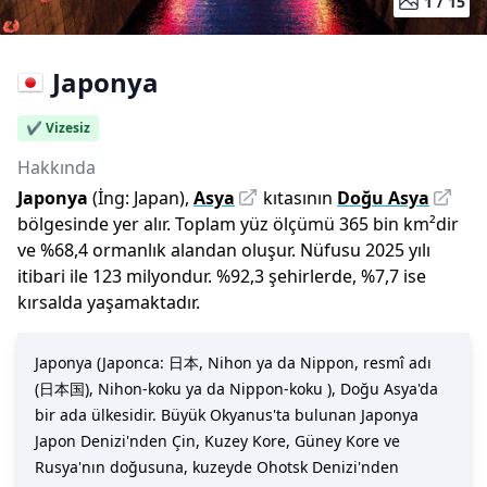
1 /
15
Japonya
✔️ Vizesiz
Hakkında
Japonya
(İng:
Japan
),
Asya
kıtasının
Doğu Asya
bölgesinde yer alır.
Toplam yüz ölçümü
365 bin
km²dir
ve
%
68,4
ormanlık alandan oluşur.
Nüfusu
2025
yılı
itibari ile
123 milyon
dur
.
%
92,3
şehirlerde,
%
7,7
ise
kırsalda yaşamaktadır.
Japonya (Japonca: 日本, Nihon ya da Nippon, resmî adı
(日本国), Nihon-koku ya da Nippon-koku ), Doğu Asya'da
bir ada ülkesidir. Büyük Okyanus'ta bulunan Japonya
Japon Denizi'nden Çin, Kuzey Kore, Güney Kore ve
Rusya'nın doğusuna, kuzeyde Ohotsk Denizi'nden