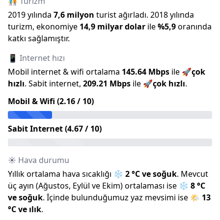
🧑‍🤝‍🧑 Turizm
2019
yılında
7,6 milyon
turist ağırladı.
2018
yılında
turizm, ekonomiye
14,9 milyar
dolar
ile
%
5,9
oranında
katkı sağlamıştır.
📱 Internet hızı
Mobil internet & wifi ortalama
145.64
Mbps
ile
🚀
çok
hızlı
.
Sabit internet,
209.21
Mbps
ile
🚀
çok hızlı
.
Mobil & Wifi (
2.16
/ 10)
Sabit Internet (
4.67
/ 10)
☀️ Hava durumu
Yıllık ortalama hava sıcaklığı
❄️
2
°C ve
soğuk
.
Mevcut
üç ayın (
Ağustos
,
Eylül
ve
Ekim
) ortalaması ise
❄️
8
°C
ve
soğuk
.
İçinde bulunduğumuz
yaz
mevsimi ise
🌤️
13
°C ve
ılık
.