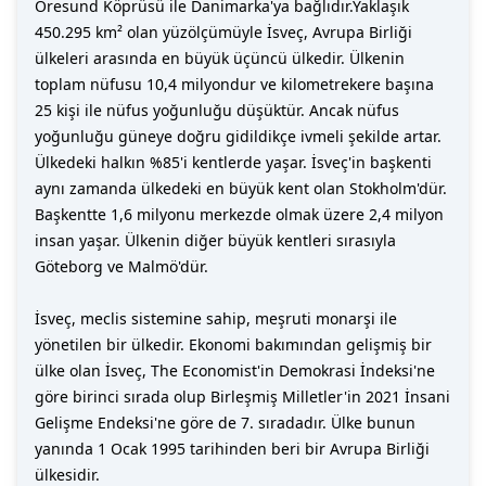
Öresund Köprüsü ile Danimarka'ya bağlıdır.Yaklaşık
450.295 km² olan yüzölçümüyle İsveç, Avrupa Birliği
ülkeleri arasında en büyük üçüncü ülkedir. Ülkenin
toplam nüfusu 10,4 milyondur ve kilometrekere başına
25 kişi ile nüfus yoğunluğu düşüktür. Ancak nüfus
yoğunluğu güneye doğru gidildikçe ivmeli şekilde artar.
Ülkedeki halkın %85'i kentlerde yaşar. İsveç'in başkenti
aynı zamanda ülkedeki en büyük kent olan Stokholm'dür.
Başkentte 1,6 milyonu merkezde olmak üzere 2,4 milyon
insan yaşar. Ülkenin diğer büyük kentleri sırasıyla
Göteborg ve Malmö'dür.
İsveç, meclis sistemine sahip, meşruti monarşi ile
yönetilen bir ülkedir. Ekonomi bakımından gelişmiş bir
ülke olan İsveç, The Economist'in Demokrasi İndeksi'ne
göre birinci sırada olup Birleşmiş Milletler'in 2021 İnsani
Gelişme Endeksi'ne göre de 7. sıradadır. Ülke bunun
yanında 1 Ocak 1995 tarihinden beri bir Avrupa Birliği
ülkesidir.