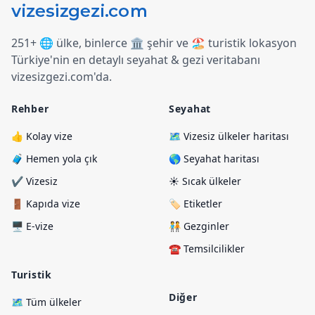
251+ 🌐 ülke, binlerce 🏛️ şehir ve 🏖️ turistik lokasyon
Türkiye
'
nin en detaylı seyahat & gezi veritabanı
vizesizgezi.com
'
da.
Rehber
Seyahat
👍 Kolay vize
🗺️ Vizesiz ülkeler haritası
🧳 Hemen yola çık
🌎 Seyahat haritası
✔️ Vizesiz
☀️ Sıcak ülkeler
🚪 Kapıda vize
🏷️ Etiketler
🖥️ E-vize
🧑‍🤝‍🧑 Gezginler
☎️ Temsilcilikler
Turistik
Diğer
🗺️ Tüm ülkeler