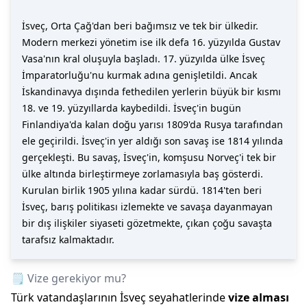
İsveç, Orta Çağ'dan beri bağımsız ve tek bir ülkedir.
Modern merkezi yönetim ise ilk defa 16. yüzyılda Gustav
Vasa'nın kral oluşuyla başladı. 17. yüzyılda ülke İsveç
İmparatorluğu'nu kurmak adına genişletildi. Ancak
İskandinavya dışında fethedilen yerlerin büyük bir kısmı
18. ve 19. yüzyıllarda kaybedildi. İsveç'in bugün
Finlandiya'da kalan doğu yarısı 1809'da Rusya tarafından
ele geçirildi. İsveç'in yer aldığı son savaş ise 1814 yılında
gerçekleşti. Bu savaş, İsveç'in, komşusu Norveç'i tek bir
ülke altında birleştirmeye zorlamasıyla baş gösterdi.
Kurulan birlik 1905 yılına kadar sürdü. 1814'ten beri
İsveç, barış politikası izlemekte ve savaşa dayanmayan
bir dış ilişkiler siyaseti gözetmekte, çıkan çoğu savaşta
tarafsız kalmaktadır.
🗒️ Vize gerekiyor mu?
Türk vatandaşlarının
İsveç
seyahatlerinde
vize alması