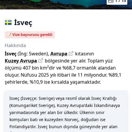
1 /
15
İsveç
📝 Vize başvurusu gerekli
Hakkında
İsveç
(İng:
Sweden
),
Avrupa
kıtasının
Kuzey Avrupa
bölgesinde yer alır.
Toplam yüz
ölçümü
407 bin
km²dir
ve
%
68,7
ormanlık alandan
oluşur.
Nüfusu
2025
yılı
itibari ile
11 milyon
dur
.
%
89,1
şehirlerde,
%
10,9
ise kırsalda yaşamaktadır.
İsveç (İsveççe: Sverige) veya resmî olarak İsveç Krallığı
(Konungariket Sverige), Kuzey Avrupa'daki İskandinavya
yarımadasında yer alan bir ülkedir. Ülkenin sınır
komşuları batı ve kuzeyden Norveç, doğudan ise
Finlandiya'dır. İsveç bunun dışında güneyinde yer alan