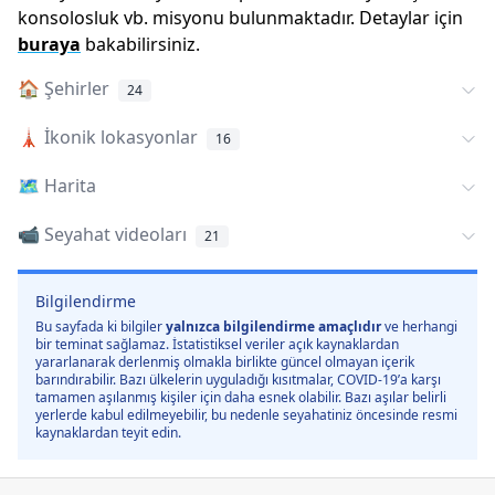
konsolosluk vb. misyonu bulunmaktadır. Detaylar için
buraya
bakabilirsiniz.
🏠
Şehirler
24
🗼
İkonik lokasyonlar
16
🗺️
Harita
📹 Seyahat videoları
21
Bilgilendirme
Bu sayfada ki bilgiler
yalnızca bilgilendirme amaçlıdır
ve herhangi
bir teminat sağlamaz. İstatistiksel veriler açık kaynaklardan
yararlanarak derlenmiş olmakla birlikte güncel olmayan içerik
barındırabilir. Bazı ülkelerin uyguladığı kısıtmalar, COVID-19’a karşı
tamamen aşılanmış kişiler için daha esnek olabilir. Bazı aşılar belirli
yerlerde kabul edilmeyebilir, bu nedenle seyahatiniz öncesinde resmi
kaynaklardan teyit edin.