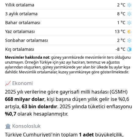
Yıllık ortalama
2
°C
❄️
3 aylık ortalama
8
°C
❄️
Bahar ortalaması
1
°C
❄️
Yaz ortalaması
13
°C
🌤️
Sonbahar ortalaması
2
°C
❄️
Kış ortalaması
-8
°C
🧊
Mevsimler hakkında not:
güney yarımkürede mevsimlerin ters olduğunu
unutmayın. Örneğin Türkiye için yaz ayı haziran, temmuz ve ağustos
aylarından oluşurken, güney yarımkürede yer alan bir ülkede bu aylar kışa
dahildir. Mevsimlik ortalamalar, kuzey yarımküreye göre gösterilmektedir.
📈 Ekonomi
2025
yılı verilerine göre gayrisafi milli hasılası (GSMH)
668 milyar
dolar
, kişi başına düşen yıllık gelir ise %
0,6
artışla
,
63 bin
dolardır
.
2025
yılında tüketici enflasyonu
%
0,7
olarak hesaplanmıştır.
🏛️ Konsolosluk
Türkiye Cumhuriyeti
'
nin toplam
1
adet
büyükelçilik,