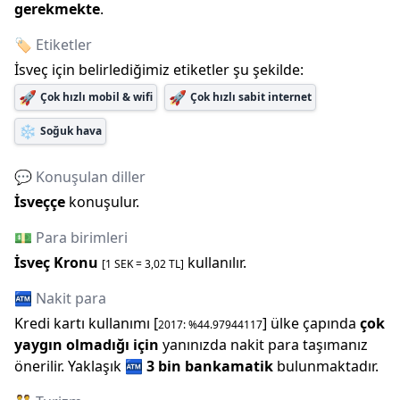
gerekmekte
.
🏷️ Etiketler
İsveç
için belirlediğimiz etiketler şu şekilde:
🚀
🚀
Çok hızlı mobil & wifi
Çok hızlı sabit internet
❄️
Soğuk hava
💬 Konuşulan diller
İsveççe
konuşulur.
💵 Para birimleri
İsveç Kronu
kullanılır.
[1
SEK
=
3,02
TL]
🏧 Nakit para
Kredi kartı kullanımı [
] ülke çapında
çok
2017
: %
44.97944117
yaygın olmadığı için
yanınızda nakit para taşımanız
önerilir.
Yaklaşık
🏧
3 bin
bankamatik
bulunmaktadır.