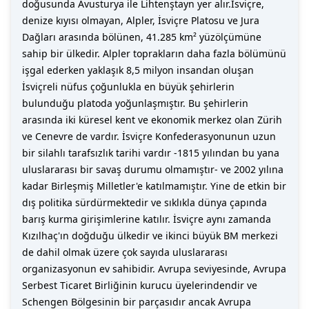
doğusunda Avusturya ile Lihtenştayn yer alır.İsviçre,
denize kıyısı olmayan, Alpler, İsviçre Platosu ve Jura
Dağları arasında bölünen, 41.285 km² yüzölçümüne
sahip bir ülkedir. Alpler toprakların daha fazla bölümünü
işgal ederken yaklaşık 8,5 milyon insandan oluşan
İsviçreli nüfus çoğunlukla en büyük şehirlerin
bulunduğu platoda yoğunlaşmıştır. Bu şehirlerin
arasında iki küresel kent ve ekonomik merkez olan Zürih
ve Cenevre de vardır. İsviçre Konfederasyonunun uzun
bir silahlı tarafsızlık tarihi vardır -1815 yılından bu yana
uluslararası bir savaş durumu olmamıştır- ve 2002 yılına
kadar Birleşmiş Milletler'e katılmamıştır. Yine de etkin bir
dış politika sürdürmektedir ve sıklıkla dünya çapında
barış kurma girişimlerine katılır. İsviçre aynı zamanda
Kızılhaç'ın doğduğu ülkedir ve ikinci büyük BM merkezi
de dahil olmak üzere çok sayıda uluslararası
organizasyonun ev sahibidir. Avrupa seviyesinde, Avrupa
Serbest Ticaret Birliğinin kurucu üyelerindendir ve
Schengen Bölgesinin bir parçasıdır ancak Avrupa