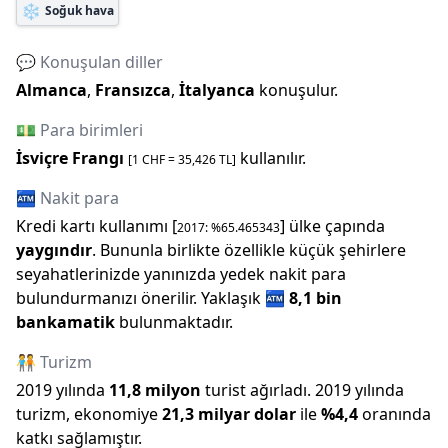
❄️
Soğuk hava
💬 Konuşulan diller
Almanca
,
Fransızca
,
İtalyanca
konuşulur.
💵 Para birimleri
İsviçre Frangı
kullanılır.
[1
CHF
=
35,426
TL]
🏧 Nakit para
Kredi kartı kullanımı [
] ülke çapında
2017
: %
65.465343
yaygındır
. Bununla birlikte özellikle küçük şehirlere
seyahatlerinizde yanınızda yedek nakit para
bulundurmanızı önerilir.
Yaklaşık
🏧
8,1 bin
bankamatik
bulunmaktadır.
🧑‍🤝‍🧑 Turizm
2019
yılında
11,8 milyon
turist ağırladı.
2019
yılında
turizm, ekonomiye
21,3 milyar
dolar
ile
%
4,4
oranında
katkı sağlamıştır.