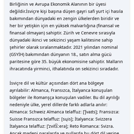
Birliğinin ve Avrupa Ekonomik Alanının bir üyesi
değildir.İsviçre kişi başına düşen gayri safi yurt içi hasıla
bakımından dünyadaki en zengin ülkelerden biridir ve
her bir yetişkin için en yüksek malvarlığına (finansal ve
finansal olmayan) sahiptir. Zürih ve Cenevre sırasıyla
dünyadaki ikinci ve sekizinci yaşam kalitesine sahip
şehirler olarak sıralanmaktadır. 2021 yılından nominal
(GSYİH) bakımından dünyanın 18., satın alma gücü
paritesine göre 35. büyük ekonomisine sahiptir. Malların
ihracatında yirminci, ithalatında on sekizinci sıradadır.
İsviçre dil ve kültür açısından dört ana bölgeye
ayrılabilir: Almanca, Fransızca, İtalyanca konuşulan
bölgeler ile Romanşça konuşulan vadiler. Bu dil ayrılığı
nedeniyle ülke, yerel dillerde farklı adlarla anılır:
Almanca: Schweiz Almanca telaffuz: [ˈʃvaɪts]; Fransızca:
Suisse Fransızca telaffuz: [sɥis]; İtalyanca: Svizzera
İtalyanca telaffuz: [ˈzvit͡sːera]; Reto Romanca: Svizra.
Ancak madeni paralarda ve pullarda bu dört dil yerine