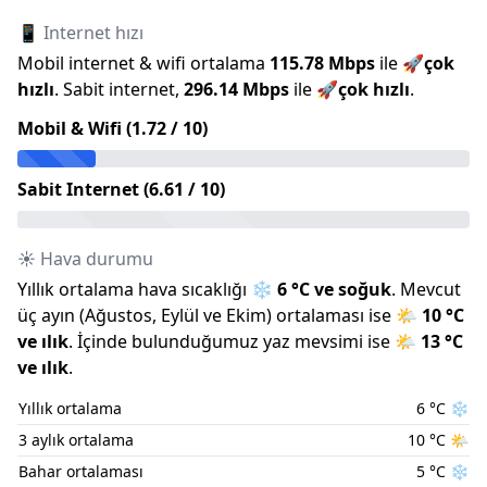
📱 Internet hızı
Mobil internet & wifi ortalama
115.78
Mbps
ile
🚀
çok
hızlı
.
Sabit internet,
296.14
Mbps
ile
🚀
çok hızlı
.
Mobil & Wifi (
1.72
/ 10)
Sabit Internet (
6.61
/ 10)
☀️ Hava durumu
Yıllık ortalama hava sıcaklığı
❄️
6
°C ve
soğuk
.
Mevcut
üç ayın (
Ağustos
,
Eylül
ve
Ekim
) ortalaması ise
🌤️
10
°C
ve
ılık
.
İçinde bulunduğumuz
yaz
mevsimi ise
🌤️
13
°C
ve
ılık
.
Yıllık ortalama
6
°C
❄️
3 aylık ortalama
10
°C
🌤️
Bahar ortalaması
5
°C
❄️