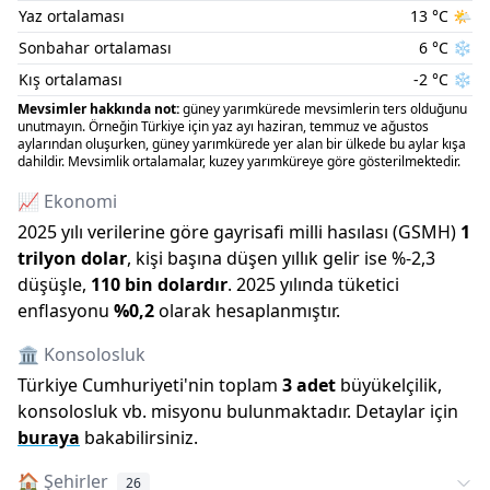
Yaz ortalaması
13
°C
🌤️
Sonbahar ortalaması
6
°C
❄️
Kış ortalaması
-2
°C
❄️
Mevsimler hakkında not:
güney yarımkürede mevsimlerin ters olduğunu
unutmayın. Örneğin Türkiye için yaz ayı haziran, temmuz ve ağustos
aylarından oluşurken, güney yarımkürede yer alan bir ülkede bu aylar kışa
dahildir. Mevsimlik ortalamalar, kuzey yarımküreye göre gösterilmektedir.
📈 Ekonomi
2025
yılı verilerine göre gayrisafi milli hasılası (GSMH)
1
trilyon
dolar
, kişi başına düşen yıllık gelir ise %
-2,3
düşüşle
,
110 bin
dolardır
.
2025
yılında tüketici
enflasyonu
%
0,2
olarak hesaplanmıştır.
🏛️ Konsolosluk
Türkiye Cumhuriyeti
'
nin toplam
3
adet
büyükelçilik,
konsolosluk vb. misyonu bulunmaktadır. Detaylar için
buraya
bakabilirsiniz.
🏠
Şehirler
26