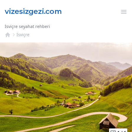
Op
İsviçre seyahat rehberi
İsviçre