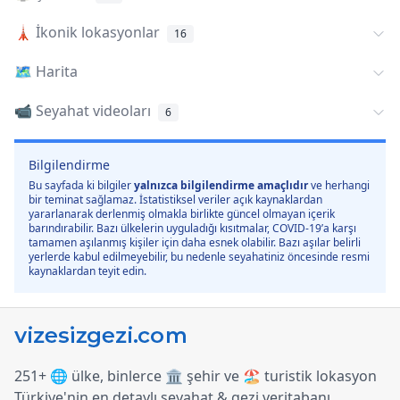
🗼
İkonik lokasyonlar
16
🗺️
Harita
📹 Seyahat videoları
6
Bilgilendirme
Bu sayfada ki bilgiler
yalnızca bilgilendirme amaçlıdır
ve herhangi
bir teminat sağlamaz. İstatistiksel veriler açık kaynaklardan
yararlanarak derlenmiş olmakla birlikte güncel olmayan içerik
barındırabilir. Bazı ülkelerin uyguladığı kısıtmalar, COVID-19’a karşı
tamamen aşılanmış kişiler için daha esnek olabilir. Bazı aşılar belirli
yerlerde kabul edilmeyebilir, bu nedenle seyahatiniz öncesinde resmi
kaynaklardan teyit edin.
251+ 🌐 ülke, binlerce 🏛️ şehir ve 🏖️ turistik lokasyon
Türkiye
'
nin en detaylı seyahat & gezi veritabanı