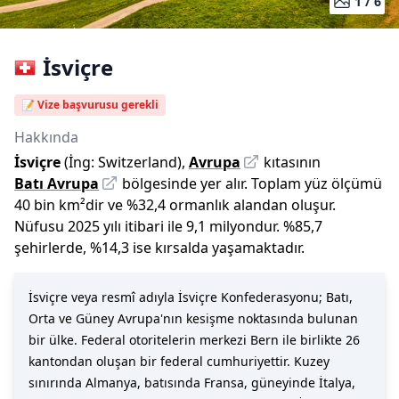
1 /
6
İsviçre
📝 Vize başvurusu gerekli
Hakkında
İsviçre
(İng:
Switzerland
),
Avrupa
kıtasının
Batı Avrupa
bölgesinde yer alır.
Toplam yüz ölçümü
40 bin
km²dir
ve
%
32,4
ormanlık alandan oluşur.
Nüfusu
2025
yılı
itibari ile
9,1 milyon
dur
.
%
85,7
şehirlerde,
%
14,3
ise kırsalda yaşamaktadır.
İsviçre veya resmî adıyla İsviçre Konfederasyonu; Batı,
Orta ve Güney Avrupa'nın kesişme noktasında bulunan
bir ülke. Federal otoritelerin merkezi Bern ile birlikte 26
kantondan oluşan bir federal cumhuriyettir. Kuzey
sınırında Almanya, batısında Fransa, güneyinde İtalya,