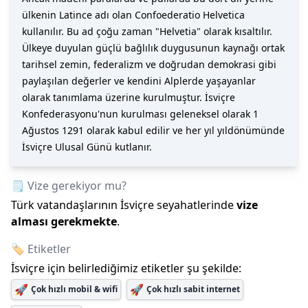
ülkenin Latince adı olan Confoederatio Helvetica
kullanılır. Bu ad çoğu zaman "Helvetia" olarak kısaltılır.
Ülkeye duyulan güçlü bağlılık duygusunun kaynağı ortak
tarihsel zemin, federalizm ve doğrudan demokrasi gibi
paylaşılan değerler ve kendini Alplerde yaşayanlar
olarak tanımlama üzerine kurulmuştur. İsviçre
Konfederasyonu'nun kurulması geleneksel olarak 1
Ağustos 1291 olarak kabul edilir ve her yıl yıldönümünde
İsviçre Ulusal Günü kutlanır.
🗒️ Vize gerekiyor mu?
Türk vatandaşlarının
İsviçre
seyahatlerinde
vize
alması gerekmekte
.
🏷️ Etiketler
İsviçre
için belirlediğimiz etiketler şu şekilde:
🚀
🚀
Çok hızlı mobil & wifi
Çok hızlı sabit internet