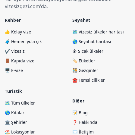
vizesizgezi.com
'
da.
Rehber
Seyahat
👍 Kolay vize
🗺️ Vizesiz ülkeler haritası
🧳 Hemen yola çık
🌎 Seyahat haritası
✔️ Vizesiz
☀️ Sıcak ülkeler
🚪 Kapıda vize
🏷️ Etiketler
🖥️ E-vize
🧑‍🤝‍🧑 Gezginler
☎️ Temsilcilikler
Turistik
Diğer
🗺️ Tüm ülkeler
🌎 Kıtalar
📝 Blog
🏛️ Şehirler
❓ Hakkında
🏖️ Lokasyonlar
✉️ İletişim