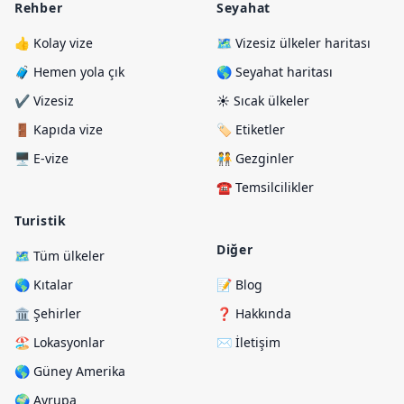
Rehber
Seyahat
👍 Kolay vize
🗺️ Vizesiz ülkeler haritası
🧳 Hemen yola çık
🌎 Seyahat haritası
✔️ Vizesiz
☀️ Sıcak ülkeler
🚪 Kapıda vize
🏷️ Etiketler
🖥️ E-vize
🧑‍🤝‍🧑 Gezginler
☎️ Temsilcilikler
Turistik
Diğer
🗺️ Tüm ülkeler
🌎 Kıtalar
📝 Blog
🏛️ Şehirler
❓ Hakkında
🏖️ Lokasyonlar
✉️ İletişim
🌎 Güney Amerika
🌍 Avrupa