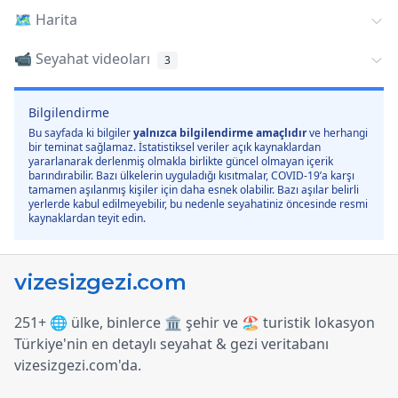
🗺️
Harita
📹 Seyahat videoları
3
Bilgilendirme
Bu sayfada ki bilgiler
yalnızca bilgilendirme amaçlıdır
ve herhangi
bir teminat sağlamaz. İstatistiksel veriler açık kaynaklardan
yararlanarak derlenmiş olmakla birlikte güncel olmayan içerik
barındırabilir. Bazı ülkelerin uyguladığı kısıtmalar, COVID-19’a karşı
tamamen aşılanmış kişiler için daha esnek olabilir. Bazı aşılar belirli
yerlerde kabul edilmeyebilir, bu nedenle seyahatiniz öncesinde resmi
kaynaklardan teyit edin.
251+ 🌐 ülke, binlerce 🏛️ şehir ve 🏖️ turistik lokasyon
Türkiye
'
nin en detaylı seyahat & gezi veritabanı
vizesizgezi.com
'
da.