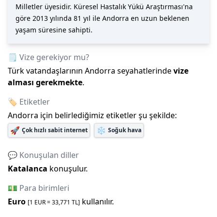
Milletler üyesidir. Küresel Hastalık Yükü Araştırması'na
göre 2013 yılında 81 yıl ile Andorra en uzun beklenen
yaşam süresine sahipti.
🗒️ Vize gerekiyor mu?
Türk vatandaşlarının
Andorra
seyahatlerinde
vize
alması gerekmekte
.
🏷️ Etiketler
Andorra
için belirlediğimiz etiketler şu şekilde:
🚀
❄️
Çok hızlı sabit internet
Soğuk hava
💬 Konuşulan diller
Katalanca
konuşulur.
💵 Para birimleri
Euro
kullanılır.
[1
EUR
=
33,771
TL]