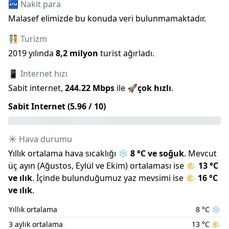
🏧 Nakit para
Malasef elimizde bu konuda veri bulunmamaktadır.
🧑‍🤝‍🧑 Turizm
2019
yılında
8,2 milyon
turist ağırladı.
📱 Internet hızı
Sabit internet,
244.22
Mbps
ile
🚀
çok hızlı
.
Sabit Internet (
5.96
/ 10)
☀️ Hava durumu
Yıllık ortalama hava sıcaklığı
❄️
8
°C ve
soğuk
.
Mevcut
üç ayın (
Ağustos
,
Eylül
ve
Ekim
) ortalaması ise
🌤️
13
°C
ve
ılık
.
İçinde bulunduğumuz
yaz
mevsimi ise
🌤️
16
°C
ve
ılık
.
Yıllık ortalama
8
°C
❄️
3 aylık ortalama
13
°C
🌤️