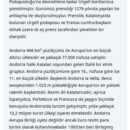
Piskoposluğu'na devredilene kadar Urgell kontlarınca
yönetilmiştir. Günümüz prensliği 1278 yılında yapılan bir
antlaşma ile oluşturulmuştur. Prenslik; Katalonya'da
bulunan Urgell piskoposu ve Fransa cumhurbaşkanı
olmak üzere iki eş prens tarafından yönetilen bir
diarşidir.
Andorra 468 km² yüzölçümü ile Avrupa'nın en küçük
altıncı ülkesidir ve yaklaşık 77.000 nüfusa sahiptir.
Andorra halkı Katalan soyundan gelen İtalik bir etnik
gruptur. Andorra yüzölçümüne göre 16., nüfusa göre ise
11. en küçük ülkedir. Başkenti Andorra la Vella, deniz
seviyesinden 1.023 m yüksekliğiyle Avrupa'nın en yüksek
rakımlı başkentidir. Resmi dil Katalancadır; ayrıca
İspanyolca, Portekizce ve Fransızca da yaygın biçimde
konuşulur.Andorra'da turizm gelişmiştir, yılda yaklaşık
10,2 milyon turist ülkeyi ziyaret etmektedir. Andorra
Avrupa Birliği üyesi değildir ancak Euro resmi para
birimi olarak kullanılmaktadır. 1993'ten beri Birleşmiş