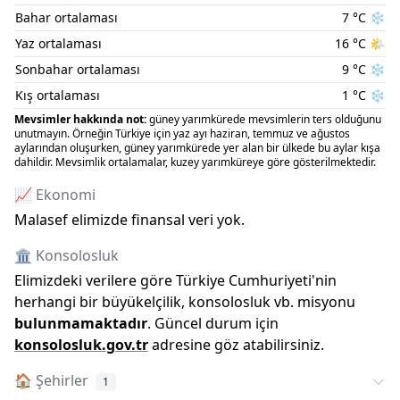
Bahar ortalaması
7
°C
❄️
Yaz ortalaması
16
°C
🌤️
Sonbahar ortalaması
9
°C
❄️
Kış ortalaması
1
°C
❄️
Mevsimler hakkında not:
güney yarımkürede mevsimlerin ters olduğunu
unutmayın. Örneğin Türkiye için yaz ayı haziran, temmuz ve ağustos
aylarından oluşurken, güney yarımkürede yer alan bir ülkede bu aylar kışa
dahildir. Mevsimlik ortalamalar, kuzey yarımküreye göre gösterilmektedir.
📈 Ekonomi
Malasef elimizde finansal veri yok.
🏛️ Konsolosluk
Elimizdeki verilere göre Türkiye Cumhuriyeti
'
nin
herhangi bir büyükelçilik, konsolosluk vb. misyonu
bulunmamaktadır
. Güncel durum için
konsolosluk.gov.tr
adresine göz atabilirsiniz.
🏠
Şehirler
1