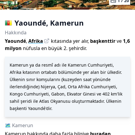
1 /
20
Yaoundé
,
Kamerun
Hakkında
Yaoundé
,
Afrika
kıtasında yer alır,
başkenttir
ve
1,6
milyon
nüfusla
en büyük 2. şehirdir
.
Kamerun ya da resmî adı ile Kamerun Cumhuriyeti,
Afrika kıtasının ortabatı bölümünde yer alan bir ülkedir.
Ülkenin sınır komşularını (kuzeyden saat yönünde
ilerlendiğinde) Nijerya, Çad, Orta Afrika Cumhuriyeti,
Kongo Cumhuriyeti, Gabon, Ekvator Ginesi ve 402 km'lik
sahil şeridi ile Atlas Okyanusu oluşturmaktadır. Ülkenin
başkenti Yaoundé'dir.
🗺️
Kamerun
Kamerun
hakkında daha fazla bilgiye
buradan