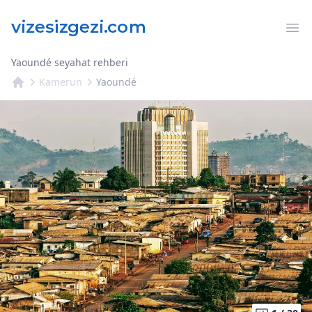
Op
Yaoundé seyahat rehberi
Kamerun
Yaoundé