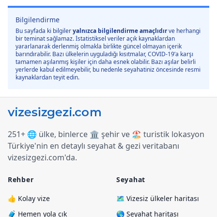
Bilgilendirme
Bu sayfada ki bilgiler
yalnızca bilgilendirme amaçlıdır
ve herhangi
bir teminat sağlamaz. İstatistiksel veriler açık kaynaklardan
yararlanarak derlenmiş olmakla birlikte güncel olmayan içerik
barındırabilir. Bazı ülkelerin uyguladığı kısıtmalar, COVID-19’a karşı
tamamen aşılanmış kişiler için daha esnek olabilir. Bazı aşılar belirli
yerlerde kabul edilmeyebilir, bu nedenle seyahatiniz öncesinde resmi
kaynaklardan teyit edin.
251+ 🌐 ülke, binlerce 🏛️ şehir ve 🏖️ turistik lokasyon
Türkiye
'
nin en detaylı seyahat & gezi veritabanı
vizesizgezi.com
'
da.
Rehber
Seyahat
👍 Kolay vize
🗺️ Vizesiz ülkeler haritası
🧳 Hemen yola çık
🌎 Seyahat haritası