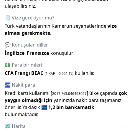
ulaşabilirsiniz.
🗒️ Vize gerekiyor mu?
Türk vatandaşlarının
Kamerun
seyahatlerinde
vize
alması gerekmekte
.
💬 Konuşulan diller
İngilizce
,
Fransızca
konuşulur.
💵 Para birimleri
CFA Frangı BEAC
kullanılır.
[1
XAF
=
0,051
TL]
🏧 Nakit para
Kredi kartı kullanımı [
] ülke çapında
çok
2017
: %
3.046463057
yaygın olmadığı için
yanınızda nakit para taşımanız
önerilir.
Yaklaşık
🏧
1,2 bin
bankamatik
bulunmaktadır.
🗺️
Harita