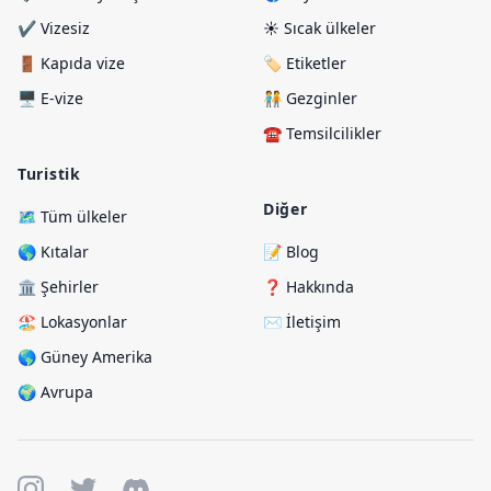
✔️ Vizesiz
☀️ Sıcak ülkeler
🚪 Kapıda vize
🏷️ Etiketler
🖥️ E-vize
🧑‍🤝‍🧑 Gezginler
☎️ Temsilcilikler
Turistik
Diğer
🗺️ Tüm ülkeler
🌎 Kıtalar
📝 Blog
🏛️ Şehirler
❓ Hakkında
🏖️ Lokasyonlar
✉️ İletişim
🌎 Güney Amerika
🌍 Avrupa