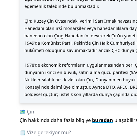
egemenlik talebinde bulunmaktadır.
Çin; Kuzey Çin Ovası'ndaki verimli Sarı Irmak havzasında
Hanedanı olan ırsî monarşiler veya hanedanlıklara dayal
hanedan olan Çing Hanedanı'nı devirerek Çin'in yönetim
1949'da Komünist Parti, Pekin'de Çin Halk Cumhuriyeti
hükûmeti olduğunu savunmaktadır ancak ÇHC dünya ça
1978'de ekonomik reformların uygulanmasından beri Çi
dünyanın ikinci en büyük, satın alma gücü paritesi (SA
Nükleer silahlı bir devlet olan Çin, Dünyanın en büyük 
Konseyi'nde daimî üye olmuştur. Ayrıca DTÖ, APEC, BRIC
bölgesel güçtür; üstelik son yıllarda dünya çapında gi
🗺️
Çin
Çin
hakkında daha fazla bilgiye
buradan
ulaşabilirs
🗒️ Vize gerekiyor mu?