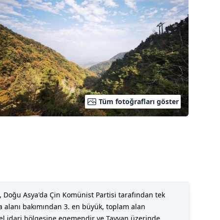
Tüm fotoğrafları göster
oğu Asya'da Çin Komünist Partisi tarafından tek
ara alanı bakımından 3. en büyük, toplam alan
zel idari bölgesine egemendir ve Tayvan üzerinde