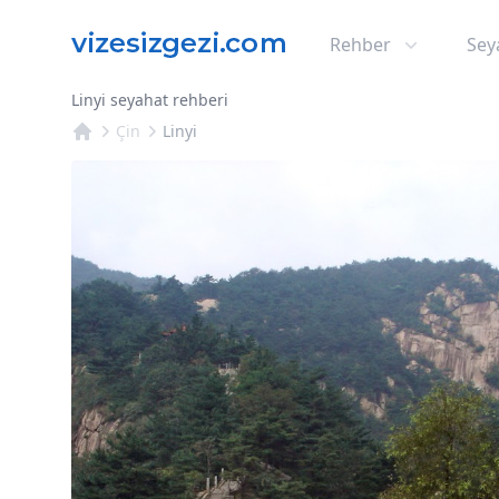
Rehber
Sey
Linyi seyahat rehberi
Çin
Linyi