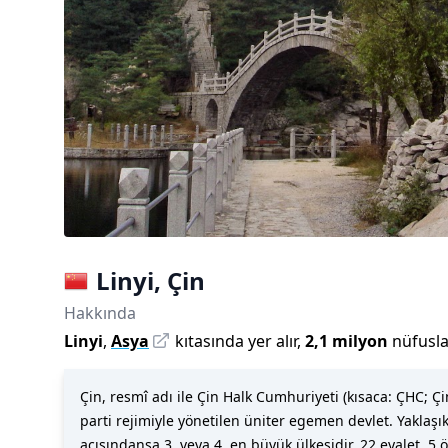
Linyi
,
Çin
Hakkında
Linyi
,
Asya
kıtasında yer alır,
2,1 milyon
nüfusl
Çin, resmî adı ile Çin Halk Cumhuriyeti (kısaca: ÇH
parti rejimiyle yönetilen üniter egemen devlet. Yaklaş
açısındansa 3. veya 4. en büyük ülkesidir. 22 eyalet, 