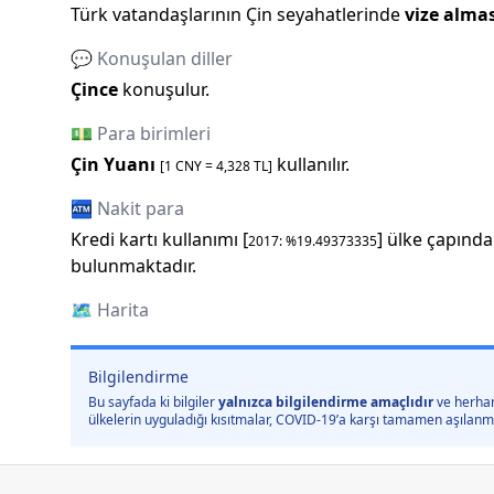
Türk vatandaşlarının
Çin
seyahatlerinde
vize alma
💬 Konuşulan diller
Çince
konuşulur.
💵 Para birimleri
Çin Yuanı
kullanılır.
[1
CNY
=
4,328
TL]
🏧 Nakit para
Kredi kartı kullanımı [
] ülke çapında
2017
: %
19.49373335
bulunmaktadır.
🗺️
Harita
Bilgilendirme
Bu sayfada ki bilgiler
yalnızca bilgilendirme amaçlıdır
ve herhan
ülkelerin uyguladığı kısıtmalar, COVID-19’a karşı tamamen aşılanmış 