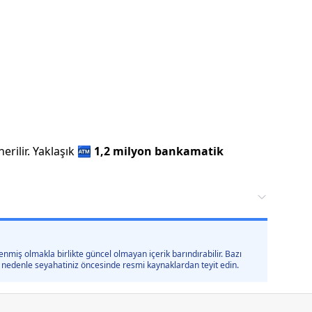
rilir.
Yaklaşık
🏧
1,2 milyon
bankamatik
nmiş olmakla birlikte güncel olmayan içerik barındırabilir. Bazı
 bu nedenle seyahatiniz öncesinde resmi kaynaklardan teyit edin.