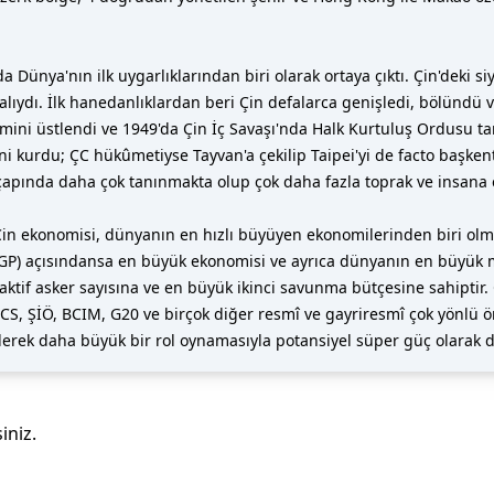
 Dünya'nın ilk uygarlıklarından biri olarak ortaya çıktı. Çin'deki si
ıydı. İlk hanedanlıklardan beri Çin defalarca genişledi, bölündü ve
ini üstlendi ve 1949'da Çin İç Savaşı'nda Halk Kurtuluş Ordusu tar
'ni kurdu; ÇC hükûmetiyse Tayvan'a çekilip Taipei'yi de facto başk
pında daha çok tanınmakta olup çok daha fazla toprak ve insana
n ekonomisi, dünyanın en hızlı büyüyen ekonomilerinden biri olmu
GP) açısındansa en büyük ekonomisi ve ayrıca dünyanın en büyük mal 
aktif asker sayısına ve en büyük ikinci savunma bütçesine sahiptir.
S, ŞİÖ, BCIM, G20 ve birçok diğer resmî ve gayriresmî çok yönlü örg
derek daha büyük bir rol oynamasıyla potansiyel süper güç olarak da
iniz.