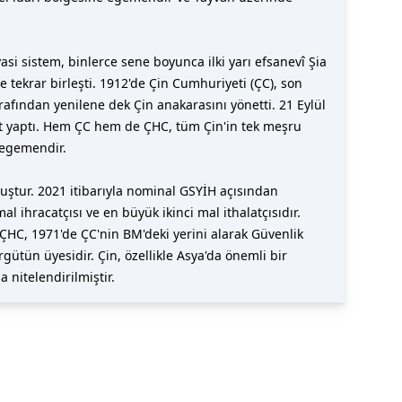
yasi sistem, binlerce sene boyunca ilki yarı efsanevî Şia
 tekrar birleşti. 1912'de Çin Cumhuriyeti (ÇC), son
afından yenilene dek Çin anakarasını yönetti. 21 Eylül
ent yaptı. Hem ÇC hem de ÇHC, tüm Çin'in tek meşru
 egemendir.
ştur. 2021 itibarıyla nominal GSYİH açısından
ihracatçısı ve en büyük ikinci mal ithalatçısıdır.
 ÇHC, 1971'de ÇC'nin BM'deki yerini alarak Güvenlik
ütün üyesidir. Çin, özellikle Asya'da önemli bir
 nitelendirilmiştir.