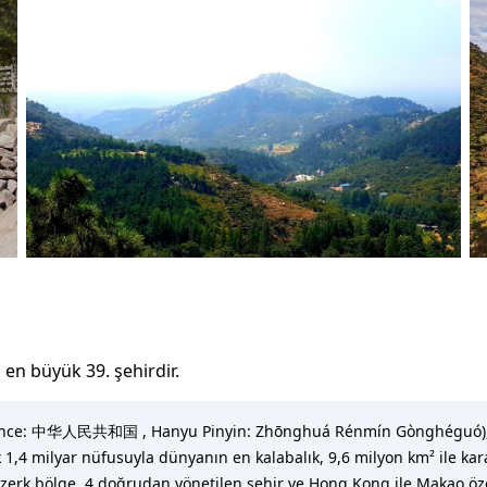
a
en büyük 39. şehirdir
.
C; Çince: 中华人民共和国 , Hanyu Pinyin: Zhōnghuá Rénmín Gònghéguó), D
ık 1,4 milyar nüfusuyla dünyanın en kalabalık, 9,6 milyon km² ile k
5 özerk bölge, 4 doğrudan yönetilen şehir ve Hong Kong ile Makao ö