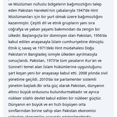
ve Müslüman nüfuslu bölgelerin bağımsızlığını talep
eden Pakistan Hareketi'nin çabalarıyla 1947'de Hint
Müslümanları için bir yurt olmak üzere bağımsızlığını
kazanmıştır. Çeşitli dil ve etnik grupların yanı sıra
coğrafya ve yaban yaşamı bakımından da zengin bir
ülkedir. Başlangıçta bir dominyon olan Pakistan, 1956'da
kabul edilen anayasayla İslam cumhuriyetine dönüştü.
Etnik iç savaş ve 1971'deki Hint müdahalesi Doğu
Pakistan'ın Bangladeş ismiyle ülkeden ayrılmasıyla
sonuçlandı. Pakistan, 1973'te tüm yasaların Kur'an ve
Sünnet'i temel alan İslam hükümlerine uygunluğunu
şart koşan yeni bir anayasayı kabul etti. 2008 yılında sivil
yönetime geçildi. 2010'da ise parlamenter sistemli
yönetim başladı.Bir orta güç olarak Pakistan, dünyanın
altıncı büyük ordusunu bulundurmaktadır ve ayrıca
nükleer silahlı devlet kabul edilen bir nükleer güçtür.
Dünyanın en büyük ve en hızlı büyüyen orta
sınıflarından birine sahip olan Pakistan ekonomisi
yükselen ekonomiler arasında gösterilmektedir.