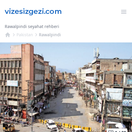
Op
Rawalpindi seyahat rehberi
Pakistan
Rawalpindi