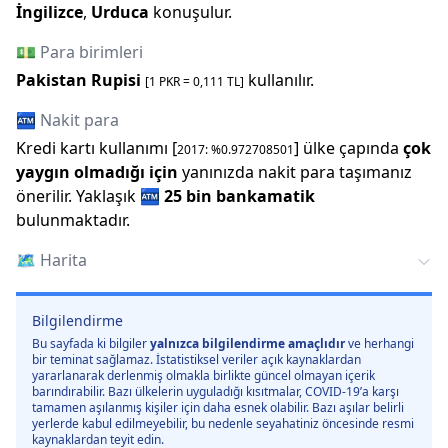
İngilizce
,
Urduca
konuşulur.
💵 Para birimleri
Pakistan Rupisi
kullanılır.
[1
PKR
=
0,111
TL]
🏧 Nakit para
Kredi kartı kullanımı [
] ülke çapında
çok
2017
: %
0.972708501
yaygın olmadığı için
yanınızda nakit para taşımanız
önerilir.
Yaklaşık
🏧
25 bin
bankamatik
bulunmaktadır.
🗺️
Harita
Bilgilendirme
Bu sayfada ki bilgiler
yalnızca bilgilendirme amaçlıdır
ve herhangi
bir teminat sağlamaz. İstatistiksel veriler açık kaynaklardan
yararlanarak derlenmiş olmakla birlikte güncel olmayan içerik
barındırabilir. Bazı ülkelerin uyguladığı kısıtmalar, COVID-19’a karşı
tamamen aşılanmış kişiler için daha esnek olabilir. Bazı aşılar belirli
yerlerde kabul edilmeyebilir, bu nedenle seyahatiniz öncesinde resmi
kaynaklardan teyit edin.