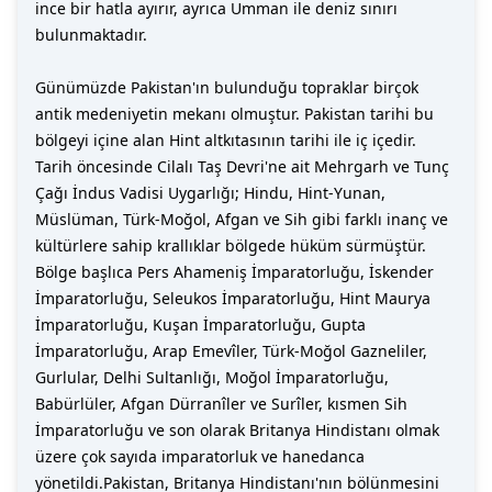
ince bir hatla ayırır, ayrıca Umman ile deniz sınırı
bulunmaktadır.
Günümüzde Pakistan'ın bulunduğu topraklar birçok
antik medeniyetin mekanı olmuştur. Pakistan tarihi bu
bölgeyi içine alan Hint altkıtasının tarihi ile iç içedir.
Tarih öncesinde Cilalı Taş Devri'ne ait Mehrgarh ve Tunç
Çağı İndus Vadisi Uygarlığı; Hindu, Hint-Yunan,
Müslüman, Türk-Moğol, Afgan ve Sih gibi farklı inanç ve
kültürlere sahip krallıklar bölgede hüküm sürmüştür.
Bölge başlıca Pers Ahameniş İmparatorluğu, İskender
İmparatorluğu, Seleukos İmparatorluğu, Hint Maurya
İmparatorluğu, Kuşan İmparatorluğu, Gupta
İmparatorluğu, Arap Emevîler, Türk-Moğol Gazneliler,
Gurlular, Delhi Sultanlığı, Moğol İmparatorluğu,
Babürlüler, Afgan Dürranîler ve Surîler, kısmen Sih
İmparatorluğu ve son olarak Britanya Hindistanı olmak
üzere çok sayıda imparatorluk ve hanedanca
yönetildi.Pakistan, Britanya Hindistanı'nın bölünmesini