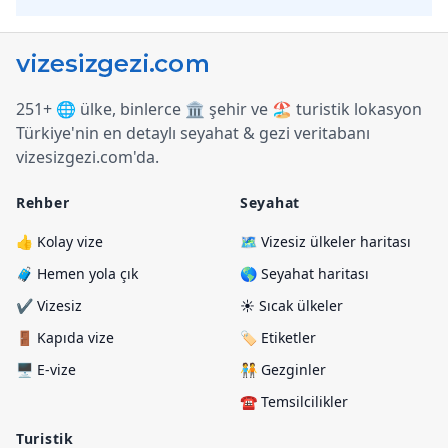
251+ 🌐 ülke, binlerce 🏛️ şehir ve 🏖️ turistik lokasyon
Türkiye
'
nin en detaylı seyahat & gezi veritabanı
vizesizgezi.com
'
da.
Rehber
Seyahat
👍 Kolay vize
🗺️ Vizesiz ülkeler haritası
🧳 Hemen yola çık
🌎 Seyahat haritası
✔️ Vizesiz
☀️ Sıcak ülkeler
🚪 Kapıda vize
🏷️ Etiketler
🖥️ E-vize
🧑‍🤝‍🧑 Gezginler
☎️ Temsilcilikler
Turistik