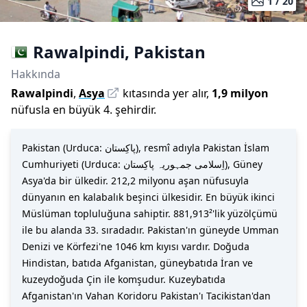
1 /
20
Rawalpindi
,
Pakistan
Hakkında
Rawalpindi
,
Asya
kıtasında yer alır,
1,9 milyon
nüfusla
en büyük 4. şehirdir
.
Pakistan (Urduca: پاکِستان), resmî adıyla Pakistan İslam
Cumhuriyeti (Urduca: اِسلامی جمہوریہ پاكِستان), Güney
Asya'da bir ülkedir. 212,2 milyonu aşan nüfusuyla
dünyanın en kalabalık beşinci ülkesidir. En büyük ikinci
Müslüman topluluğuna sahiptir. 881,913²'lik yüzölçümü
ile bu alanda 33. sıradadır. Pakistan'ın güneyde Umman
Denizi ve Körfezi'ne 1046 km kıyısı vardır. Doğuda
Hindistan, batıda Afganistan, güneybatıda İran ve
kuzeydoğuda Çin ile komşudur. Kuzeybatıda
Afganistan'ın Vahan Koridoru Pakistan'ı Tacikistan'dan