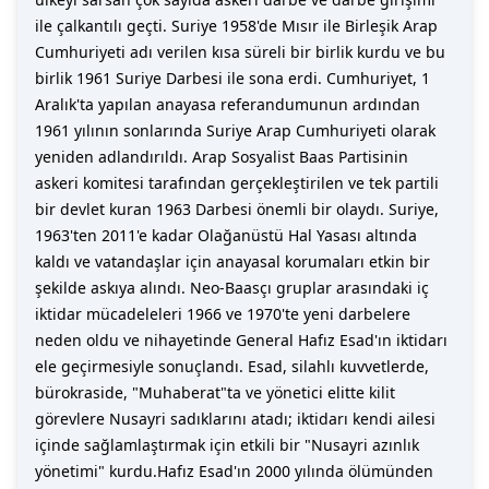
ile çalkantılı geçti. Suriye 1958'de Mısır ile Birleşik Arap
Cumhuriyeti adı verilen kısa süreli bir birlik kurdu ve bu
birlik 1961 Suriye Darbesi ile sona erdi. Cumhuriyet, 1
Aralık'ta yapılan anayasa referandumunun ardından
1961 yılının sonlarında Suriye Arap Cumhuriyeti olarak
yeniden adlandırıldı. Arap Sosyalist Baas Partisinin
askeri komitesi tarafından gerçekleştirilen ve tek partili
bir devlet kuran 1963 Darbesi önemli bir olaydı. Suriye,
1963'ten 2011'e kadar Olağanüstü Hal Yasası altında
kaldı ve vatandaşlar için anayasal korumaları etkin bir
şekilde askıya alındı. Neo-Baasçı gruplar arasındaki iç
iktidar mücadeleleri 1966 ve 1970'te yeni darbelere
neden oldu ve nihayetinde General Hafız Esad'ın iktidarı
ele geçirmesiyle sonuçlandı. Esad, silahlı kuvvetlerde,
bürokraside, "Muhaberat"ta ve yönetici elitte kilit
görevlere Nusayri sadıklarını atadı; iktidarı kendi ailesi
içinde sağlamlaştırmak için etkili bir "Nusayri azınlık
yönetimi" kurdu.Hafız Esad'ın 2000 yılında ölümünden