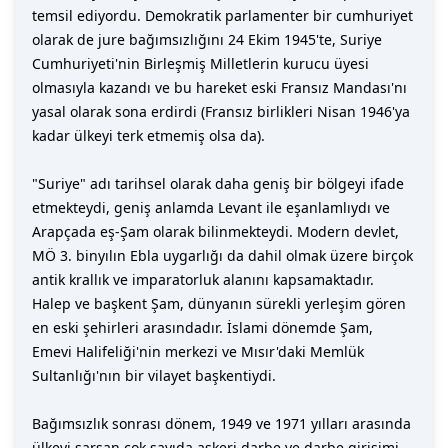
temsil ediyordu. Demokratik parlamenter bir cumhuriyet
olarak de jure bağımsızlığını 24 Ekim 1945'te, Suriye
Cumhuriyeti'nin Birleşmiş Milletlerin kurucu üyesi
olmasıyla kazandı ve bu hareket eski Fransız Mandası'nı
yasal olarak sona erdirdi (Fransız birlikleri Nisan 1946'ya
kadar ülkeyi terk etmemiş olsa da).
"Suriye" adı tarihsel olarak daha geniş bir bölgeyi ifade
etmekteydi, geniş anlamda Levant ile eşanlamlıydı ve
Arapçada eş-Şam olarak bilinmekteydi. Modern devlet,
MÖ 3. binyılın Ebla uygarlığı da dahil olmak üzere birçok
antik krallık ve imparatorluk alanını kapsamaktadır.
Halep ve başkent Şam, dünyanın sürekli yerleşim gören
en eski şehirleri arasındadır. İslami dönemde Şam,
Emevi Halifeliği'nin merkezi ve Mısır'daki Memlük
Sultanlığı'nın bir vilayet başkentiydi.
Bağımsızlık sonrası dönem, 1949 ve 1971 yılları arasında
ülkeyi sarsan çok sayıda askeri darbe ve darbe girişimi