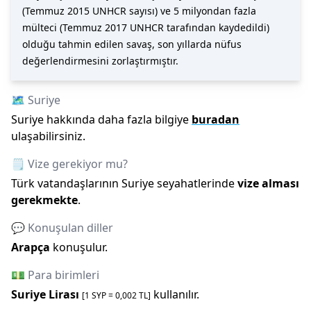
(Temmuz 2015 UNHCR sayısı) ve 5 milyondan fazla
mülteci (Temmuz 2017 UNHCR tarafından kaydedildi)
olduğu tahmin edilen savaş, son yıllarda nüfus
değerlendirmesini zorlaştırmıştır.
🗺️
Suriye
Suriye
hakkında daha fazla bilgiye
buradan
ulaşabilirsiniz.
🗒️ Vize gerekiyor mu?
Türk vatandaşlarının
Suriye
seyahatlerinde
vize alması
gerekmekte
.
💬 Konuşulan diller
Arapça
konuşulur.
💵 Para birimleri
Suriye Lirası
kullanılır.
[1
SYP
=
0,002
TL]