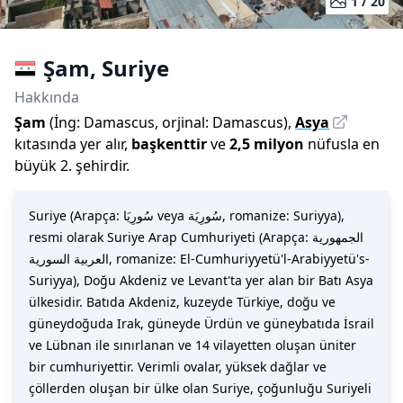
1 /
20
Şam
,
Suriye
Hakkında
Şam
(
İng:
Damascus
,
orjinal:
Damascus
)
,
Asya
kıtasında yer alır,
başkenttir
ve
2,5 milyon
nüfusla
en
büyük 2. şehirdir
.
Suriye (Arapça: سُورِيَا veya سُورِيَة, romanize: Suriyya),
resmi olarak Suriye Arap Cumhuriyeti (Arapça: الجمهورية
العربية السورية, romanize: El-Cumhuriyyetü'l-Arabiyyetü's-
Suriyya), Doğu Akdeniz ve Levant'ta yer alan bir Batı Asya
ülkesidir. Batıda Akdeniz, kuzeyde Türkiye, doğu ve
güneydoğuda Irak, güneyde Ürdün ve güneybatıda İsrail
ve Lübnan ile sınırlanan ve 14 vilayetten oluşan üniter
bir cumhuriyettir. Verimli ovalar, yüksek dağlar ve
çöllerden oluşan bir ülke olan Suriye, çoğunluğu Suriyeli