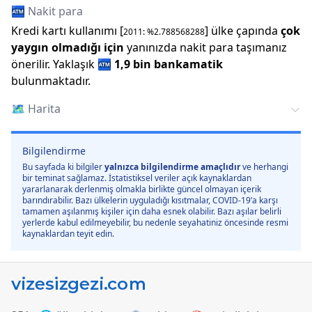
🏧 Nakit para
Kredi kartı kullanımı [
] ülke çapında
çok
2011
: %
2.788568288
yaygın olmadığı için
yanınızda nakit para taşımanız
önerilir.
Yaklaşık
🏧
1,9 bin
bankamatik
bulunmaktadır.
🗺️
Harita
Bilgilendirme
Bu sayfada ki bilgiler
yalnızca bilgilendirme amaçlıdır
ve herhangi
bir teminat sağlamaz. İstatistiksel veriler açık kaynaklardan
yararlanarak derlenmiş olmakla birlikte güncel olmayan içerik
barındırabilir. Bazı ülkelerin uyguladığı kısıtmalar, COVID-19’a karşı
tamamen aşılanmış kişiler için daha esnek olabilir. Bazı aşılar belirli
yerlerde kabul edilmeyebilir, bu nedenle seyahatiniz öncesinde resmi
kaynaklardan teyit edin.