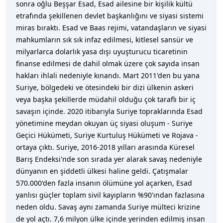
sonra oğlu Beşşar Esad, Esad ailesine bir kişilik kültü
etrafında şekillenen devlet başkanlığını ve siyasi sistemi
miras bıraktı. Esad ve Baas rejimi, vatandaşların ve siyasi
mahkumların sık sık infaz edilmesi, kitlesel sansür ve
milyarlarca dolarlık yasa dışı uyuşturucu ticaretinin
finanse edilmesi de dahil olmak üzere çok sayıda insan
hakları ihlali nedeniyle kınandı. Mart 2011'den bu yana
Suriye, bölgedeki ve ötesindeki bir dizi ülkenin askeri
veya başka şekillerde müdahil olduğu çok taraflı bir iç
savaşın içinde. 2020 itibarıyla Suriye topraklarında Esad
yönetimine meydan okuyan üç siyasi oluşum - Suriye
Geçici Hükümeti, Suriye Kurtuluş Hükümeti ve Rojava -
ortaya çıktı. Suriye, 2016-2018 yılları arasında Küresel
Barış Endeksi'nde son sırada yer alarak savaş nedeniyle
dünyanın en şiddetli ülkesi haline geldi. Çatışmalar
570.000'den fazla insanın ölümüne yol açarken, Esad
yanlısı güçler toplam sivil kayıpların %90'ından fazlasına
neden oldu. Savaş aynı zamanda Suriye mülteci krizine
de yol açtı. 7,6 milyon ülke içinde yerinden edilmiş insan