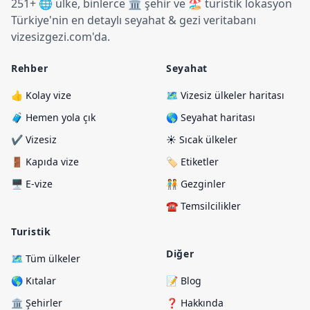
251+ 🌐 ülke, binlerce 🏛️ şehir ve 🏖️ turistik lokasyon
Türkiye
'
nin en detaylı seyahat & gezi veritabanı
vizesizgezi.com
'
da.
Rehber
Seyahat
👍 Kolay vize
🗺️ Vizesiz ülkeler haritası
🧳 Hemen yola çık
🌎 Seyahat haritası
✔️ Vizesiz
☀️ Sıcak ülkeler
🚪 Kapıda vize
🏷️ Etiketler
🖥️ E-vize
🧑‍🤝‍🧑 Gezginler
☎️ Temsilcilikler
Turistik
Diğer
🗺️ Tüm ülkeler
🌎 Kıtalar
📝 Blog
🏛️ Şehirler
❓ Hakkında