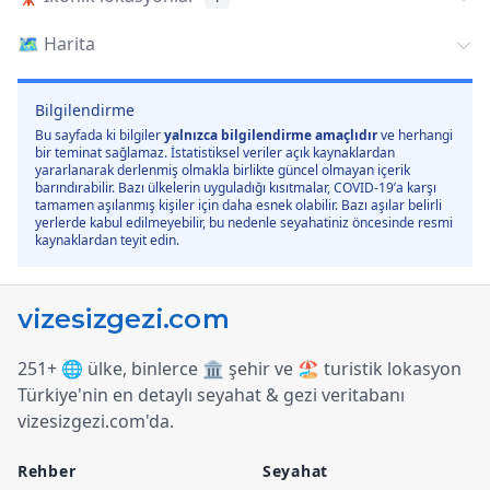
🗺️
Harita
Bilgilendirme
Bu sayfada ki bilgiler
yalnızca bilgilendirme amaçlıdır
ve herhangi
bir teminat sağlamaz. İstatistiksel veriler açık kaynaklardan
yararlanarak derlenmiş olmakla birlikte güncel olmayan içerik
barındırabilir. Bazı ülkelerin uyguladığı kısıtmalar, COVID-19’a karşı
tamamen aşılanmış kişiler için daha esnek olabilir. Bazı aşılar belirli
yerlerde kabul edilmeyebilir, bu nedenle seyahatiniz öncesinde resmi
kaynaklardan teyit edin.
251+ 🌐 ülke, binlerce 🏛️ şehir ve 🏖️ turistik lokasyon
Türkiye
'
nin en detaylı seyahat & gezi veritabanı
vizesizgezi.com
'
da.
Rehber
Seyahat