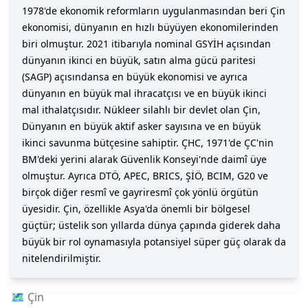
1978'de ekonomik reformların uygulanmasından beri Çin
ekonomisi, dünyanın en hızlı büyüyen ekonomilerinden
biri olmuştur. 2021 itibarıyla nominal GSYİH açısından
dünyanın ikinci en büyük, satın alma gücü paritesi
(SAGP) açısındansa en büyük ekonomisi ve ayrıca
dünyanın en büyük mal ihracatçısı ve en büyük ikinci
mal ithalatçısıdır. Nükleer silahlı bir devlet olan Çin,
Dünyanın en büyük aktif asker sayısına ve en büyük
ikinci savunma bütçesine sahiptir. ÇHC, 1971'de ÇC'nin
BM'deki yerini alarak Güvenlik Konseyi'nde daimî üye
olmuştur. Ayrıca DTÖ, APEC, BRICS, ŞİÖ, BCIM, G20 ve
birçok diğer resmî ve gayriresmî çok yönlü örgütün
üyesidir. Çin, özellikle Asya'da önemli bir bölgesel
güçtür; üstelik son yıllarda dünya çapında giderek daha
büyük bir rol oynamasıyla potansiyel süper güç olarak da
nitelendirilmiştir.
🗺️
Çin