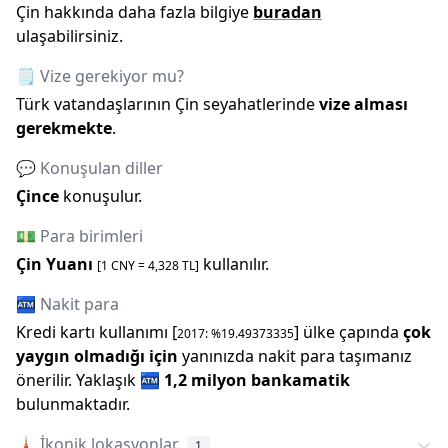
Çin
hakkında daha fazla bilgiye
buradan
ulaşabilirsiniz.
🗒️ Vize gerekiyor mu?
Türk vatandaşlarının
Çin
seyahatlerinde
vize alması
gerekmekte
.
💬 Konuşulan diller
Çince
konuşulur.
💵 Para birimleri
Çin Yuanı
kullanılır.
[1
CNY
=
4,328
TL]
🏧 Nakit para
Kredi kartı kullanımı [
] ülke çapında
çok
2017
: %
19.49373335
yaygın olmadığı için
yanınızda nakit para taşımanız
önerilir.
Yaklaşık
🏧
1,2 milyon
bankamatik
bulunmaktadır.
🗼
İkonik lokasyonlar
1