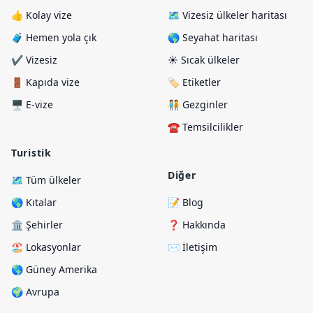
👍 Kolay vize
🗺️ Vizesiz ülkeler haritası
🧳 Hemen yola çık
🌎 Seyahat haritası
✔️ Vizesiz
☀️ Sıcak ülkeler
🚪 Kapıda vize
🏷️ Etiketler
🖥️ E-vize
🧑‍🤝‍🧑 Gezginler
☎️ Temsilcilikler
Turistik
Diğer
🗺️ Tüm ülkeler
🌎 Kıtalar
📝 Blog
🏛️ Şehirler
❓ Hakkında
🏖️ Lokasyonlar
✉️ İletişim
🌎 Güney Amerika
🌍 Avrupa