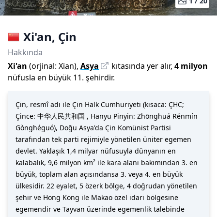
1 /
20
Xi'an
,
Çin
Hakkında
Xi'an
(
orjinal:
Xian
)
,
Asya
kıtasında yer alır,
4 milyon
nüfusla
en büyük 11. şehirdir
.
Çin, resmî adı ile Çin Halk Cumhuriyeti (kısaca: ÇHC;
Çince: 中华人民共和国 , Hanyu Pinyin: Zhōnghuá Rénmín
Gònghéguó), Doğu Asya'da Çin Komünist Partisi
tarafından tek parti rejimiyle yönetilen üniter egemen
devlet. Yaklaşık 1,4 milyar nüfusuyla dünyanın en
kalabalık, 9,6 milyon km² ile kara alanı bakımından 3. en
büyük, toplam alan açısındansa 3. veya 4. en büyük
ülkesidir. 22 eyalet, 5 özerk bölge, 4 doğrudan yönetilen
şehir ve Hong Kong ile Makao özel idari bölgesine
egemendir ve Tayvan üzerinde egemenlik talebinde