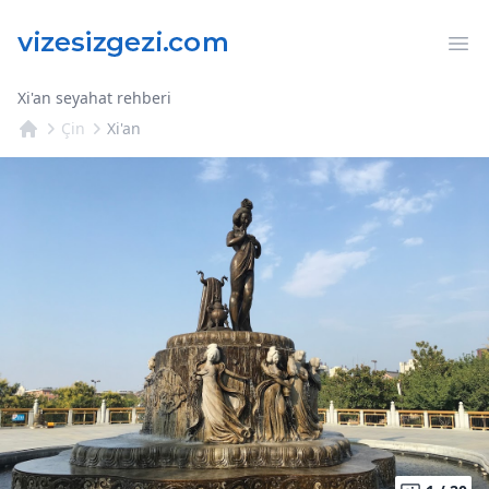
Op
Xi'an seyahat rehberi
Çin
Xi'an