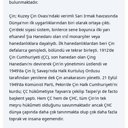
bulunmaktadır.
Çin; Kuzey Çin Ovası'ndaki verimli Sarı Irmak havzasında
Dünya'nın ilk uygarlıklarından biri olarak ortaya çıktı.
Çin'deki siyasi sistem, binlerce sene boyunca ilki yarı
efsanevî Şia Hanedanı olan ırsî monarşiler veya
hanedanlıklara dayalıydı. İlk hanedanlıklardan beri Çin
defalarca genişledi, bölündü ve tekrar birleşti. 1912'de
Çin Cumhuriyeti (ÇC), son hanedan olan Çing
Hanedanı'nı devirerek Çin'in yönetimini üstlendi ve
1949'da Çin İç Savaşı'nda Halk Kurtuluş Ordusu
tarafından yenilene dek Çin anakarasını yönetti. 21 Eylül
1949'da Komünist Parti, Pekin'de Çin Halk Cumhuriyeti'ni
kurdu; ÇC hükûmetiyse Tayvan'a çekilip Taipei'yi de facto
başkent yaptı. Hem ÇC hem de ÇHC, tüm Çin'in tek
meşru hükûmeti olduğunu savunmaktadır ancak ÇHC
dünya çapında daha çok tanınmakta olup çok daha fazla
toprak ve insana egemendir.