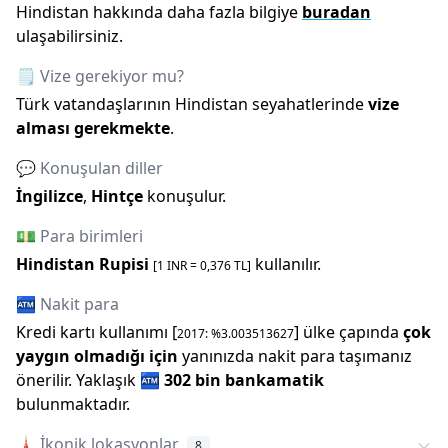
Hindistan
hakkında daha fazla bilgiye
buradan
ulaşabilirsiniz.
🗒️ Vize gerekiyor mu?
Türk vatandaşlarının
Hindistan
seyahatlerinde
vize
alması gerekmekte
.
💬 Konuşulan diller
İngilizce
,
Hintçe
konuşulur.
💵 Para birimleri
Hindistan Rupisi
kullanılır.
[1
INR
=
0,376
TL]
🏧 Nakit para
Kredi kartı kullanımı [
] ülke çapında
çok
2017
: %
3.003513627
yaygın olmadığı için
yanınızda nakit para taşımanız
önerilir.
Yaklaşık
🏧
302 bin
bankamatik
bulunmaktadır.
🗼
İkonik lokasyonlar
8