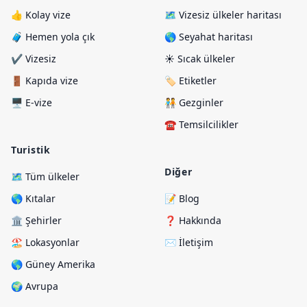
👍 Kolay vize
🗺️ Vizesiz ülkeler haritası
🧳 Hemen yola çık
🌎 Seyahat haritası
✔️ Vizesiz
☀️ Sıcak ülkeler
🚪 Kapıda vize
🏷️ Etiketler
🖥️ E-vize
🧑‍🤝‍🧑 Gezginler
☎️ Temsilcilikler
Turistik
Diğer
🗺️ Tüm ülkeler
🌎 Kıtalar
📝 Blog
🏛️ Şehirler
❓ Hakkında
🏖️ Lokasyonlar
✉️ İletişim
🌎 Güney Amerika
🌍 Avrupa