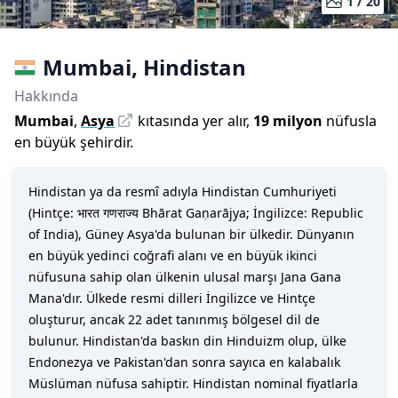
1 /
20
Mumbai
,
Hindistan
Hakkında
Mumbai
,
Asya
kıtasında yer alır,
19 milyon
nüfusla
en büyük şehirdir
.
Hindistan ya da resmî adıyla Hindistan Cumhuriyeti
(Hintçe: भारत गणराज्य Bhārat Gaṇarājya; İngilizce: Republic
of India), Güney Asya'da bulunan bir ülkedir. Dünyanın
en büyük yedinci coğrafi alanı ve en büyük ikinci
nüfusuna sahip olan ülkenin ulusal marşı Jana Gana
Mana'dır. Ülkede resmi dilleri İngilizce ve Hintçe
oluşturur, ancak 22 adet tanınmış bölgesel dil de
bulunur. Hindistan'da baskın din Hinduizm olup, ülke
Endonezya ve Pakistan'dan sonra sayıca en kalabalık
Müslüman nüfusa sahiptir. Hindistan nominal fiyatlarla