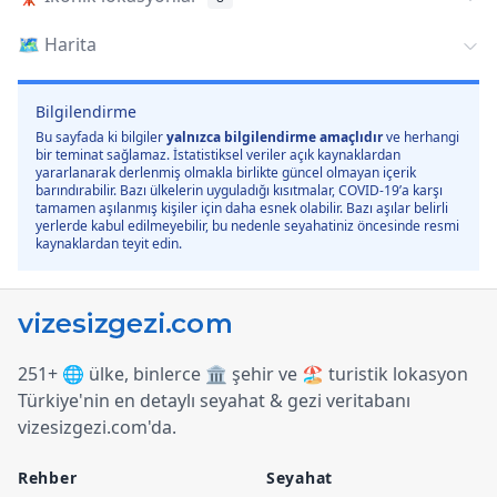
🗺️
Harita
Bilgilendirme
Bu sayfada ki bilgiler
yalnızca bilgilendirme amaçlıdır
ve herhangi
bir teminat sağlamaz. İstatistiksel veriler açık kaynaklardan
yararlanarak derlenmiş olmakla birlikte güncel olmayan içerik
barındırabilir. Bazı ülkelerin uyguladığı kısıtmalar, COVID-19’a karşı
tamamen aşılanmış kişiler için daha esnek olabilir. Bazı aşılar belirli
yerlerde kabul edilmeyebilir, bu nedenle seyahatiniz öncesinde resmi
kaynaklardan teyit edin.
251+ 🌐 ülke, binlerce 🏛️ şehir ve 🏖️ turistik lokasyon
Türkiye
'
nin en detaylı seyahat & gezi veritabanı
vizesizgezi.com
'
da.
Rehber
Seyahat