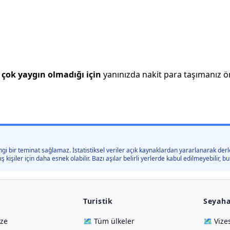
çok yaygın olmadığı için
yanınızda nakit para taşımanız öne
gi bir teminat sağlamaz. İstatistiksel veriler açık kaynaklardan yararlanarak derle
kişiler için daha esnek olabilir. Bazı aşılar belirli yerlerde kabul edilmeyebilir,
Turistik
Seyaha
ize
🗺️ Tüm ülkeler
🗺️ Vize