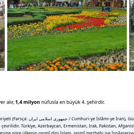
er alır,
1,4 milyon
nüfusla
en büyük 4. şehirdir
.
çevrilidir. Türkiye, Azerbaycan, Ermenistan, Irak, Pakistan, Afganis
esine göre ülkenin resmî dini İslam, resmî mezhebi ise İsnâaşeriyye 