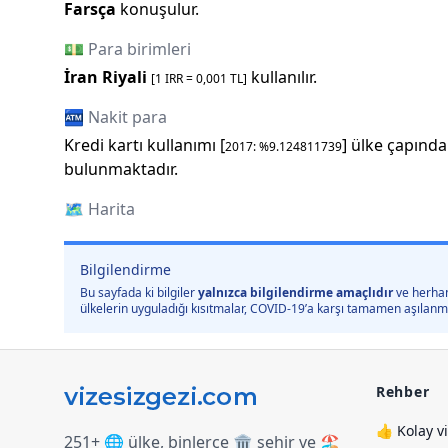
Farsça
konuşulur.
💵 Para birimleri
İran Riyali
kullanılır.
[1
IRR
=
0,001
TL]
🏧 Nakit para
Kredi kartı kullanımı [
] ülke çapında
2017
: %
9.124811739
bulunmaktadır.
🗺️
Harita
Bilgilendirme
Bu sayfada ki bilgiler
yalnızca bilgilendirme amaçlıdır
ve herhan
ülkelerin uyguladığı kısıtmalar, COVID-19’a karşı tamamen aşılanmış 
Rehber
👍 Kolay v
251+ 🌐 ülke, binlerce 🏛️ şehir ve 🏖️