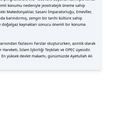
önemli konumu nedeniyle jeostratejik öneme sahip
deki Makedonyalılar, Sasani İmparatorluğu, Emevîler,
nda barındırmış, zengin bir tarihi kültüre sahip
ve doğalgaz kaynakları sonucu önemli bir konuma
rısından fazlasını Farslar oluştururken, azınlık olarak
Hareketi, İslam İşbirliği Teşkilatı ve OPEC üyesidir.
ir. En yüksek devlet makamı, günümüzde Ayetullah Ali