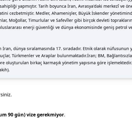
 sahipliği yapmıştır. Tarih boyunca İran, Avrasya'daki merkezî ve 
kkatini cezbetmiştir. Medler, Ahamenişler, Büyük İskender yönetimin
lar, Moğollar, Timurlular ve Safevîler gibi birçok devleti toprakları
uluslararası enerji güvenliği ve dünya ekonomisinde geniş petrol 
 İran, dünya sıralamasında 17. sıradadır. Etnik olarak nüfusunun ya
uçlar, Türkmenler ve Araplar bulunmaktadır.İran; BM, Bağlantısızlar 
göre oluşturulan birkaç karmaşık yönetim yapısına göre işlemekted
akih).
siniz.
mum
90
gün)
vize gerekmiyor
.