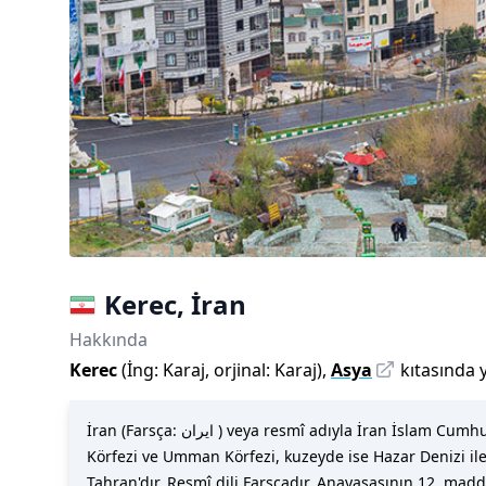
Kerec
,
İran
Hakkında
Kerec
(
İng:
Karaj
,
orjinal:
Karaj
)
,
Asya
kıtasında y
İran (Farsça: ایران ) veya resmî adıyla İran İslam Cumhuriyeti (Farsça: جمهوری اسلامی ایران / Cumhuri-ye İslâmi-ye İran), Güneybatı Asya'da yer alan bir ülkedir. Güneyde Basra
Körfezi ve Umman Körfezi, kuzeyde ise Hazar Denizi ile 
Tahran'dır. Resmî dili Farsçadır. Anayasasının 12. madd