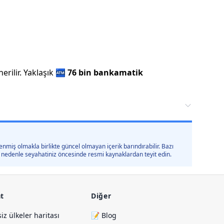
rilir.
Yaklaşık
🏧
76 bin
bankamatik
nmiş olmakla birlikte güncel olmayan içerik barındırabilir. Bazı
 bu nedenle seyahatiniz öncesinde resmi kaynaklardan teyit edin.
t
Diğer
siz ülkeler haritası
📝 Blog