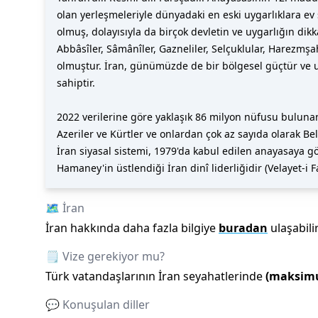
olan yerleşmeleriyle dünyadaki en eski uygarlıklara ev
olmuş, dolayısıyla da birçok devletin ve uygarlığın di
Abbâsîler, Sâmânîler, Gazneliler, Selçuklular, Harezmşah
olmuştur. İran, günümüzde de bir bölgesel güçtür ve 
sahiptir.
2022 verilerine göre yaklaşık 86 milyon nüfusu bulunan
Azeriler ve Kürtler ve onlardan çok az sayıda olarak Bel
İran siyasal sistemi, 1979'da kabul edilen anayasaya 
Hamaney'in üstlendiği İran dinî liderliğidir (Velayet-i F
🗺️
İran
İran
hakkında daha fazla bilgiye
buradan
ulaşabilir
🗒️ Vize gerekiyor mu?
Türk vatandaşlarının
İran
seyahatlerinde
(maksi
💬 Konuşulan diller