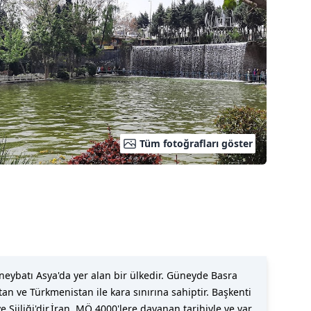
Tüm fotoğrafları göster
tan ve Türkmenistan ile kara sınırına sahiptir. Başkenti
Şiiliği'dir.İran, MÖ 4000'lere dayanan tarihiyle ve var