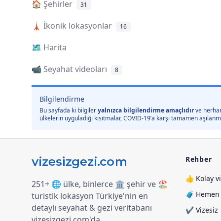
🏠
Şehirler
31
🗼
İkonik lokasyonlar
16
🗺️
Harita
📹 Seyahat videoları
8
Bilgilendirme
Bu sayfada ki bilgiler
yalnızca bilgilendirme amaçlıdır
ve herhan
ülkelerin uyguladığı kısıtmalar, COVID-19’a karşı tamamen aşılanmış 
Rehber
👍 Kolay v
251+ 🌐 ülke, binlerce 🏛️ şehir ve 🏖️
🧳 Hemen y
turistik lokasyon Türkiye
'
nin en
detaylı seyahat & gezi veritabanı
✔️ Vizesiz
vizesizgezi.com
'
da.