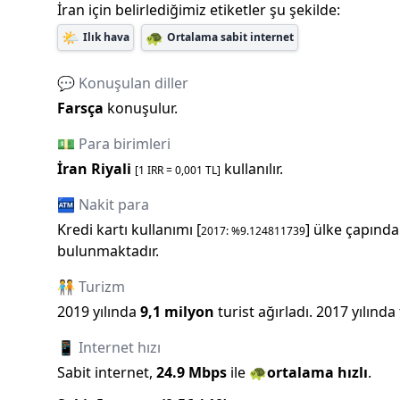
İran
için belirlediğimiz etiketler şu şekilde:
🌤️
🐢
Ilık hava
Ortalama sabit internet
💬 Konuşulan diller
Farsça
konuşulur.
💵 Para birimleri
İran Riyali
kullanılır.
[1
IRR
=
0,001
TL]
🏧 Nakit para
Kredi kartı kullanımı [
] ülke çapında
2017
: %
9.124811739
bulunmaktadır.
🧑‍🤝‍🧑 Turizm
2019
yılında
9,1 milyon
turist ağırladı.
2017
yılında
📱 Internet hızı
Sabit internet,
24.9
Mbps
ile
🐢
ortalama hızlı
.