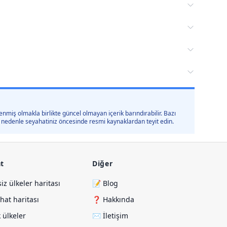
nmiş olmakla birlikte güncel olmayan içerik barındırabilir. Bazı
 bu nedenle seyahatiniz öncesinde resmi kaynaklardan teyit edin.
t
Diğer
siz ülkeler haritası
📝 Blog
hat haritası
❓ Hakkında
 ülkeler
✉️ İletişim