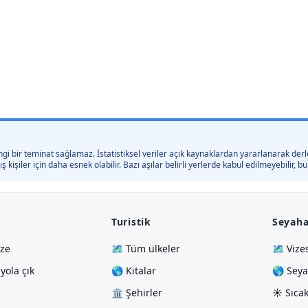
gi bir teminat sağlamaz. İstatistiksel veriler açık kaynaklardan yararlanarak derle
kişiler için daha esnek olabilir. Bazı aşılar belirli yerlerde kabul edilmeyebilir,
Turistik
Seyaha
ize
🗺️ Tüm ülkeler
🗺️ Vize
ola çık
🌎 Kıtalar
🌎 Seya
🏛️ Şehirler
☀️ Sıcak