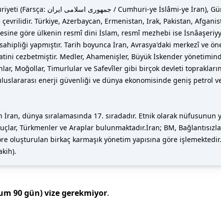
çevrilidir. Türkiye, Azerbaycan, Ermenistan, Irak, Pakistan, Afganis
esine göre ülkenin resmî dini İslam, resmî mezhebi ise İsnâaşeriyye 
 sahipliği yapmıştır. Tarih boyunca İran, Avrasya'daki merkezî ve 
kkatini cezbetmiştir. Medler, Ahamenişler, Büyük İskender yönetimin
lar, Moğollar, Timurlular ve Safevîler gibi birçok devleti toprakları
uluslararası enerji güvenliği ve dünya ekonomisinde geniş petrol 
 İran, dünya sıralamasında 17. sıradadır. Etnik olarak nüfusunun ya
uçlar, Türkmenler ve Araplar bulunmaktadır.İran; BM, Bağlantısızlar 
göre oluşturulan birkaç karmaşık yönetim yapısına göre işlemekted
akih).
mum
90
gün)
vize gerekmiyor
.