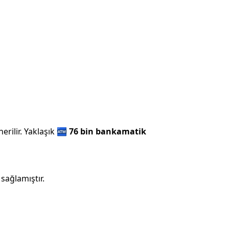
rilir.
Yaklaşık
🏧
76 bin
bankamatik
sağlamıştır.