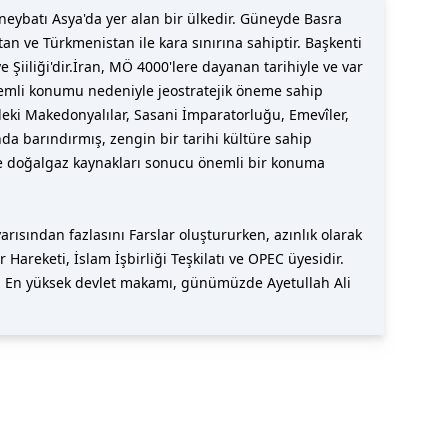
tan ve Türkmenistan ile kara sınırına sahiptir. Başkenti
Şiiliği'dir.İran, MÖ 4000'lere dayanan tarihiyle ve var
önemli konumu nedeniyle jeostratejik öneme sahip
deki Makedonyalılar, Sasani İmparatorluğu, Emevîler,
nda barındırmış, zengin bir tarihi kültüre sahip
ve doğalgaz kaynakları sonucu önemli bir konuma
rısından fazlasını Farslar oluştururken, azınlık olarak
Hareketi, İslam İşbirliği Teşkilatı ve OPEC üyesidir.
ir. En yüksek devlet makamı, günümüzde Ayetullah Ali