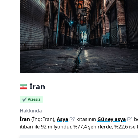
İran
✔️ Vizesiz
Hakkında
İran
(İng:
Iran
),
Asya
kıtasının
Güney asya
b
itibari ile
92 milyon
dur
.
%
77,4
şehirlerde,
%
22,6
ise