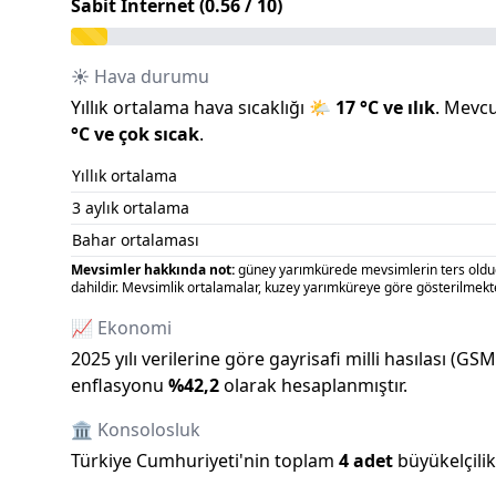
Sabit Internet (
0.56
/ 10)
☀️ Hava durumu
Yıllık ortalama hava sıcaklığı
🌤️
17
°C ve
ılık
.
Mevcut
°C ve
çok sıcak
.
Yıllık ortalama
3 aylık ortalama
Bahar ortalaması
Mevsimler hakkında not:
güney yarımkürede mevsimlerin ters olduğu
dahildir. Mevsimlik ortalamalar, kuzey yarımküreye göre gösterilmekte
📈 Ekonomi
2025
yılı verilerine göre gayrisafi milli hasılası (GS
enflasyonu
%
42,2
olarak hesaplanmıştır.
🏛️ Konsolosluk
Türkiye Cumhuriyeti
'
nin toplam
4
adet
büyükelçili