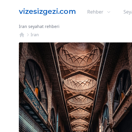
Rehber
Sey
İran seyahat rehberi
İran