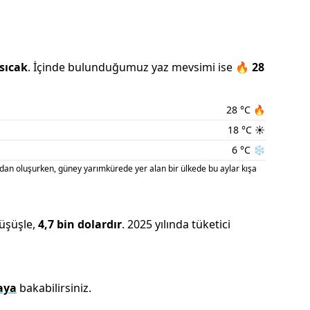
sıcak
.
İçinde bulunduğumuz
yaz
mevsimi ise
🔥
28
28
°C
🔥
18
°C
☀️
6
°C
❄️
an oluşurken, güney yarımkürede yer alan bir ülkede bu aylar kışa
üşüşle
,
4,7 bin
dolardır
.
2025
yılında tüketici
aya
bakabilirsiniz.