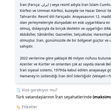
İran (Farsça: ایران ) veya resmî adıyla İran İslam Cumhuriyeti (Farsça: جمهوری اسلامی ایران / Cumhuri-ye İslâmi-ye İran), Güneybatı Asya'da yer alan bir ülkedir. Güneyde Basra
Körfezi ve Umman Körfezi, kuzeyde ise Hazar Denizi ile 
Tahran'dır. Resmî dili Farsçadır. Anayasasının 12. madd
olan yerleşmeleriyle dünyadaki en eski uygarlıklara ev
olmuş, dolayısıyla da birçok devletin ve uygarlığın di
Abbâsîler, Sâmânîler, Gazneliler, Selçuklular, Harezmşah
olmuştur. İran, günümüzde de bir bölgesel güçtür ve 
sahiptir.
2022 verilerine göre yaklaşık 86 milyon nüfusu bulunan
Azeriler ve Kürtler ve onlardan çok az sayıda olarak Bel
İran siyasal sistemi, 1979'da kabul edilen anayasaya 
Hamaney'in üstlendiği İran dinî liderliğidir (Velayet-i F
🗒️ Vize gerekiyor mu?
Türk vatandaşlarının
İran
seyahatlerinde
(maksi
🏷️ Etiketler