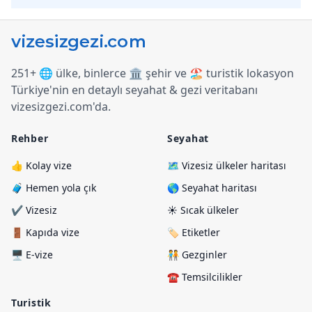
251+ 🌐 ülke, binlerce 🏛️ şehir ve 🏖️ turistik lokasyon
Türkiye
'
nin en detaylı seyahat & gezi veritabanı
vizesizgezi.com
'
da.
Rehber
Seyahat
👍 Kolay vize
🗺️ Vizesiz ülkeler haritası
🧳 Hemen yola çık
🌎 Seyahat haritası
✔️ Vizesiz
☀️ Sıcak ülkeler
🚪 Kapıda vize
🏷️ Etiketler
🖥️ E-vize
🧑‍🤝‍🧑 Gezginler
☎️ Temsilcilikler
Turistik