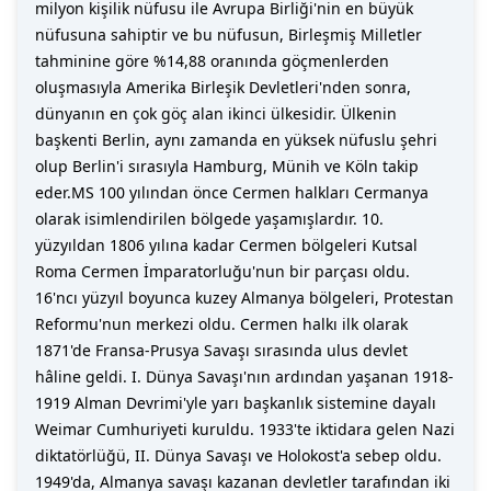
milyon kişilik nüfusu ile Avrupa Birliği'nin en büyük
nüfusuna sahiptir ve bu nüfusun, Birleşmiş Milletler
tahminine göre %14,88 oranında göçmenlerden
oluşmasıyla Amerika Birleşik Devletleri'nden sonra,
dünyanın en çok göç alan ikinci ülkesidir. Ülkenin
başkenti Berlin, aynı zamanda en yüksek nüfuslu şehri
olup Berlin'i sırasıyla Hamburg, Münih ve Köln takip
eder.MS 100 yılından önce Cermen halkları Cermanya
olarak isimlendirilen bölgede yaşamışlardır. 10.
yüzyıldan 1806 yılına kadar Cermen bölgeleri Kutsal
Roma Cermen İmparatorluğu'nun bir parçası oldu.
16'ncı yüzyıl boyunca kuzey Almanya bölgeleri, Protestan
Reformu'nun merkezi oldu. Cermen halkı ilk olarak
1871'de Fransa-Prusya Savaşı sırasında ulus devlet
hâline geldi. I. Dünya Savaşı'nın ardından yaşanan 1918-
1919 Alman Devrimi'yle yarı başkanlık sistemine dayalı
Weimar Cumhuriyeti kuruldu. 1933'te iktidara gelen Nazi
diktatörlüğü, II. Dünya Savaşı ve Holokost'a sebep oldu.
1949'da, Almanya savaşı kazanan devletler tarafından iki