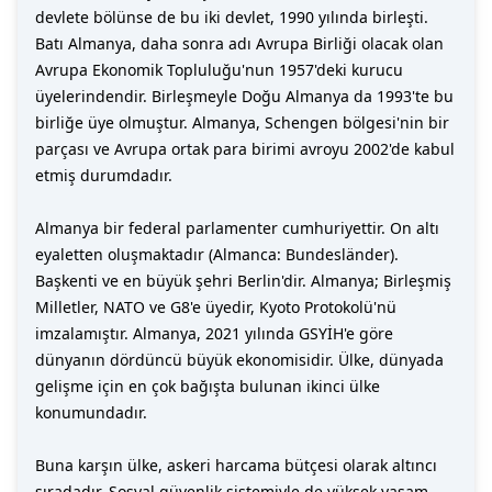
devlete bölünse de bu iki devlet, 1990 yılında birleşti.
Batı Almanya, daha sonra adı Avrupa Birliği olacak olan
Avrupa Ekonomik Topluluğu'nun 1957'deki kurucu
üyelerindendir. Birleşmeyle Doğu Almanya da 1993'te bu
birliğe üye olmuştur. Almanya, Schengen bölgesi'nin bir
parçası ve Avrupa ortak para birimi avroyu 2002'de kabul
etmiş durumdadır.
Almanya bir federal parlamenter cumhuriyettir. On altı
eyaletten oluşmaktadır (Almanca: Bundesländer).
Başkenti ve en büyük şehri Berlin'dir. Almanya; Birleşmiş
Milletler, NATO ve G8'e üyedir, Kyoto Protokolü'nü
imzalamıştır. Almanya, 2021 yılında GSYİH'e göre
dünyanın dördüncü büyük ekonomisidir. Ülke, dünyada
gelişme için en çok bağışta bulunan ikinci ülke
konumundadır.
Buna karşın ülke, askeri harcama bütçesi olarak altıncı
sıradadır. Sosyal güvenlik sistemiyle de yüksek yaşam