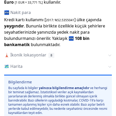
Euro
kullanılır.
[1
EUR
=
33,771
TL]
🏧 Nakit para
Kredi kartı kullanımı [
] ülke çapında
2017
: %
52.5355041
yaygındır
. Bununla birlikte özellikle küçük şehirlere
seyahatlerinizde yanınızda yedek nakit para
bulundurmanızı önerilir.
Yaklaşık
🏧
108 bin
bankamatik
bulunmaktadır.
🗼
İkonik lokasyonlar
8
🗺️
Harita
Bilgilendirme
Bu sayfada ki bilgiler
yalnızca bilgilendirme amaçlıdır
ve herhangi
bir teminat sağlamaz. İstatistiksel veriler açık kaynaklardan
yararlanarak derlenmiş olmakla birlikte güncel olmayan içerik
barındırabilir. Bazı ülkelerin uyguladığı kısıtmalar, COVID-19’a karşı
tamamen aşılanmış kişiler için daha esnek olabilir. Bazı aşılar belirli
yerlerde kabul edilmeyebilir, bu nedenle seyahatiniz öncesinde resmi
kaynaklardan teyit edin.