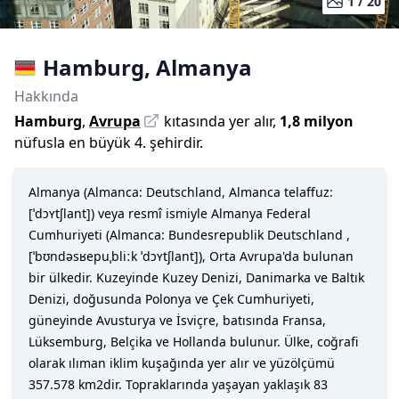
1 /
20
Hamburg
,
Almanya
Hakkında
Hamburg
,
Avrupa
kıtasında yer alır,
1,8 milyon
nüfusla
en büyük 4. şehirdir
.
Almanya (Almanca: Deutschland, Almanca telaffuz:
[ˈdɔʏtʃlant]) veya resmî ismiyle Almanya Federal
Cumhuriyeti (Almanca: Bundesrepublik Deutschland ,
[ˈbʊndəsʁepuˌbliːk ˈdɔʏtʃlant]), Orta Avrupa'da bulunan
bir ülkedir. Kuzeyinde Kuzey Denizi, Danimarka ve Baltık
Denizi, doğusunda Polonya ve Çek Cumhuriyeti,
güneyinde Avusturya ve İsviçre, batısında Fransa,
Lüksemburg, Belçika ve Hollanda bulunur. Ülke, coğrafi
olarak ılıman iklim kuşağında yer alır ve yüzölçümü
357.578 km2dir. Topraklarında yaşayan yaklaşık 83