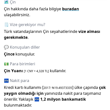
🗺️
Çin
Çin
hakkında daha fazla bilgiye
buradan
ulaşabilirsiniz.
🗒️ Vize gerekiyor mu?
Türk vatandaşlarının
Çin
seyahatlerinde
vize alması
gerekmekte
.
💬 Konuşulan diller
Çince
konuşulur.
💵 Para birimleri
Çin Yuanı
kullanılır.
[1
CNY
=
4,328
TL]
🏧 Nakit para
Kredi kartı kullanımı [
] ülke çapında
çok
2017
: %
19.49373335
yaygın olmadığı için
yanınızda nakit para taşımanız
önerilir.
Yaklaşık
🏧
1,2 milyon
bankamatik
bulunmaktadır.