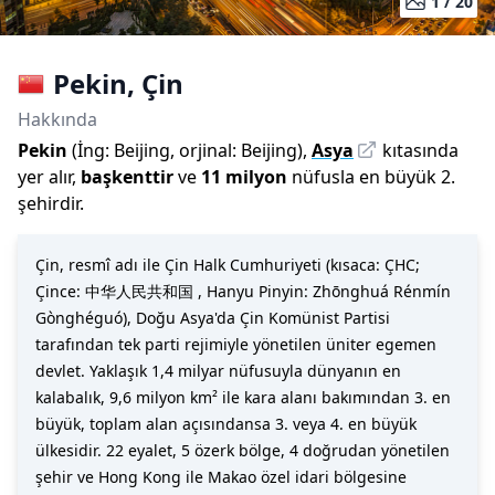
1 /
20
Pekin
,
Çin
Hakkında
Pekin
(
İng:
Beijing
,
orjinal:
Beijing
)
,
Asya
kıtasında
yer alır,
başkenttir
ve
11 milyon
nüfusla
en büyük 2.
şehirdir
.
Çin, resmî adı ile Çin Halk Cumhuriyeti (kısaca: ÇHC;
Çince: 中华人民共和国 , Hanyu Pinyin: Zhōnghuá Rénmín
Gònghéguó), Doğu Asya'da Çin Komünist Partisi
tarafından tek parti rejimiyle yönetilen üniter egemen
devlet. Yaklaşık 1,4 milyar nüfusuyla dünyanın en
kalabalık, 9,6 milyon km² ile kara alanı bakımından 3. en
büyük, toplam alan açısındansa 3. veya 4. en büyük
ülkesidir. 22 eyalet, 5 özerk bölge, 4 doğrudan yönetilen
şehir ve Hong Kong ile Makao özel idari bölgesine