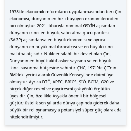
1978'de ekonomik reformların uygulanmasından beri Çin
ekonomisi, dünyanın en hızlı büyüyen ekonomilerinden
biri olmuştur. 2021 itibarıyla nominal GSYİH açısından
dünyanın ikinci en büyük, satın alma gücü paritesi
(SAGP) açısındansa en büyük ekonomisi ve ayrıca
dünyanın en büyük mal ihracatçısı ve en büyük ikinci
mal ithalatçısıdır. Nükleer silahlı bir devlet olan Çin,
Dünyanın en büyük aktif asker sayısına ve en büyük
ikinci savunma bütçesine sahiptir. ÇHC, 1971'de ÇC'nin
BM'deki yerini alarak Güvenlik Konseyi'nde daimî üye
olmuştur. Ayrıca DTÖ, APEC, BRICS, ŞİÖ, BCIM, G20 ve
birçok diğer resmî ve gayriresmî çok yönlü örgütün
üyesidir. Çin, özellikle Asya'da önemli bir bölgesel
güçtür; üstelik son yıllarda dünya çapında giderek daha
büyük bir rol oynamasıyla potansiyel süper güç olarak da
nitelendirilmiştir.