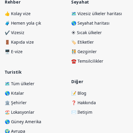
Rehber
Seyahat
👍 Kolay vize
🗺️ Vizesiz ülkeler haritası
🧳 Hemen yola çık
🌎 Seyahat haritası
✔️ Vizesiz
☀️ Sıcak ülkeler
🚪 Kapıda vize
🏷️ Etiketler
🖥️ E-vize
🧑‍🤝‍🧑 Gezginler
☎️ Temsilcilikler
Turistik
Diğer
🗺️ Tüm ülkeler
🌎 Kıtalar
📝 Blog
🏛️ Şehirler
❓ Hakkında
🏖️ Lokasyonlar
✉️ İletişim
🌎 Güney Amerika
🌍 Avrupa