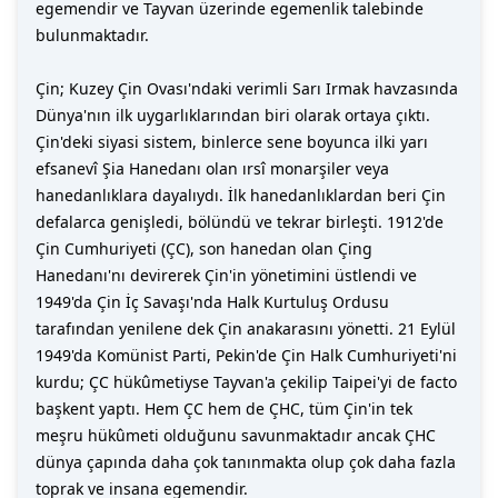
egemendir ve Tayvan üzerinde egemenlik talebinde
bulunmaktadır.
Çin; Kuzey Çin Ovası'ndaki verimli Sarı Irmak havzasında
Dünya'nın ilk uygarlıklarından biri olarak ortaya çıktı.
Çin'deki siyasi sistem, binlerce sene boyunca ilki yarı
efsanevî Şia Hanedanı olan ırsî monarşiler veya
hanedanlıklara dayalıydı. İlk hanedanlıklardan beri Çin
defalarca genişledi, bölündü ve tekrar birleşti. 1912'de
Çin Cumhuriyeti (ÇC), son hanedan olan Çing
Hanedanı'nı devirerek Çin'in yönetimini üstlendi ve
1949'da Çin İç Savaşı'nda Halk Kurtuluş Ordusu
tarafından yenilene dek Çin anakarasını yönetti. 21 Eylül
1949'da Komünist Parti, Pekin'de Çin Halk Cumhuriyeti'ni
kurdu; ÇC hükûmetiyse Tayvan'a çekilip Taipei'yi de facto
başkent yaptı. Hem ÇC hem de ÇHC, tüm Çin'in tek
meşru hükûmeti olduğunu savunmaktadır ancak ÇHC
dünya çapında daha çok tanınmakta olup çok daha fazla
toprak ve insana egemendir.