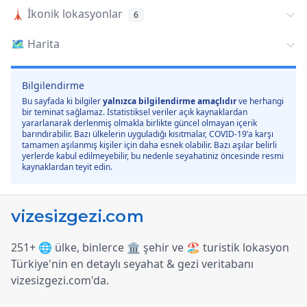
🗼
İkonik lokasyonlar
6
🗺️
Harita
Bilgilendirme
Bu sayfada ki bilgiler
yalnızca bilgilendirme amaçlıdır
ve herhangi
bir teminat sağlamaz. İstatistiksel veriler açık kaynaklardan
yararlanarak derlenmiş olmakla birlikte güncel olmayan içerik
barındırabilir. Bazı ülkelerin uyguladığı kısıtmalar, COVID-19’a karşı
tamamen aşılanmış kişiler için daha esnek olabilir. Bazı aşılar belirli
yerlerde kabul edilmeyebilir, bu nedenle seyahatiniz öncesinde resmi
kaynaklardan teyit edin.
251+ 🌐 ülke, binlerce 🏛️ şehir ve 🏖️ turistik lokasyon
Türkiye
'
nin en detaylı seyahat & gezi veritabanı
vizesizgezi.com
'
da.