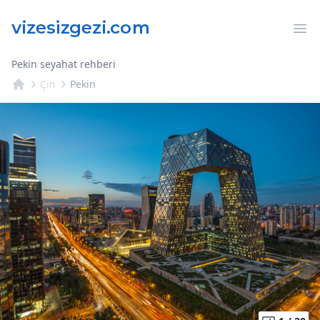
Op
Pekin seyahat rehberi
Çin
Pekin