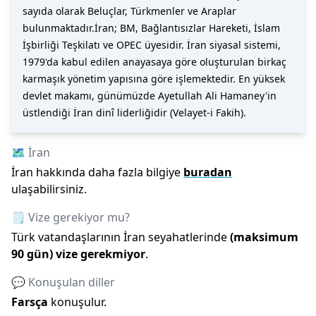
sayıda olarak Beluçlar, Türkmenler ve Araplar
bulunmaktadır.İran; BM, Bağlantısızlar Hareketi, İslam
İşbirliği Teşkilatı ve OPEC üyesidir. İran siyasal sistemi,
1979'da kabul edilen anayasaya göre oluşturulan birkaç
karmaşık yönetim yapısına göre işlemektedir. En yüksek
devlet makamı, günümüzde Ayetullah Ali Hamaney'in
üstlendiği İran dinî liderliğidir (Velayet-i Fakih).
🗺️
İran
İran
hakkında daha fazla bilgiye
buradan
ulaşabilirsiniz.
🗒️ Vize gerekiyor mu?
Türk vatandaşlarının
İran
seyahatlerinde
(maksimum
90
gün)
vize gerekmiyor
.
💬 Konuşulan diller
Farsça
konuşulur.