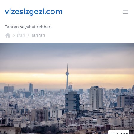
Op
Tahran seyahat rehberi
İran
Tahran