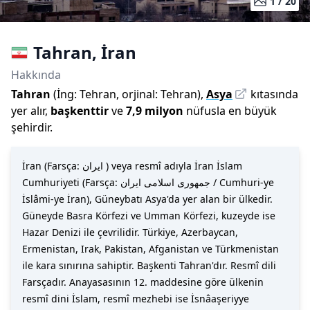
1 /
20
Tahran
,
İran
Hakkında
Tahran
(
İng:
Tehran
,
orjinal:
Tehran
)
,
Asya
kıtasında
yer alır,
başkenttir
ve
7,9 milyon
nüfusla
en büyük
şehirdir
.
İran (Farsça: ایران ) veya resmî adıyla İran İslam
Cumhuriyeti (Farsça: جمهوری اسلامی ایران / Cumhuri-ye
İslâmi-ye İran), Güneybatı Asya'da yer alan bir ülkedir.
Güneyde Basra Körfezi ve Umman Körfezi, kuzeyde ise
Hazar Denizi ile çevrilidir. Türkiye, Azerbaycan,
Ermenistan, Irak, Pakistan, Afganistan ve Türkmenistan
ile kara sınırına sahiptir. Başkenti Tahran'dır. Resmî dili
Farsçadır. Anayasasının 12. maddesine göre ülkenin
resmî dini İslam, resmî mezhebi ise İsnâaşeriyye