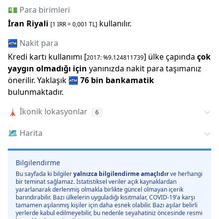
💵 Para birimleri
İran Riyali
kullanılır.
[1
IRR
=
0,001
TL]
🏧 Nakit para
Kredi kartı kullanımı [
] ülke çapında
çok
2017
: %
9.124811739
yaygın olmadığı için
yanınızda nakit para taşımanız
önerilir.
Yaklaşık
🏧
76 bin
bankamatik
bulunmaktadır.
🗼
İkonik lokasyonlar
6
🗺️
Harita
Bilgilendirme
Bu sayfada ki bilgiler
yalnızca bilgilendirme amaçlıdır
ve herhangi
bir teminat sağlamaz. İstatistiksel veriler açık kaynaklardan
yararlanarak derlenmiş olmakla birlikte güncel olmayan içerik
barındırabilir. Bazı ülkelerin uyguladığı kısıtmalar, COVID-19’a karşı
tamamen aşılanmış kişiler için daha esnek olabilir. Bazı aşılar belirli
yerlerde kabul edilmeyebilir, bu nedenle seyahatiniz öncesinde resmi