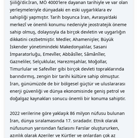
Şiiliği'dir.İran, MÖ 4000'lere dayanan tarihiyle ve var olan
yerleşmeleriyle dünyadaki en eski uygarlıklara ev
sahipliği yapmıştır. Tarih boyunca İran, Avrasya'daki
merkezî ve önemli konumu nedeniyle jeostratejik öneme
sahip olmuş, dolayısıyla da birçok devletin ve uygarlığın
dikkatini cezbetmiştir. Medler, Ahamenişler, Büyük
İskender yönetimindeki Makedonyalılar, Sasani
İmparatorluğu, Emevîler, Abbâsîler, Sâmânîler,
Gazneliler, Selçuklular, Harezmşahlar, Moğollar,
Timurlular ve Safevîler gibi birçok devleti topraklarında
barındırmış, zengin bir tarihi kültüre sahip olmuştur.
İran, günümüzde de bir bölgesel güçtür ve uluslararası
enerji güvenliği ve dünya ekonomisinde geniş petrol ve
doğalgaz kaynakları sonucu önemli bir konuma sahiptir.
2022 verilerine göre yaklaşık 86 milyon nüfusu bulunan
İran, dünya sıralamasında 17. sıradadır. Etnik olarak
nüfusunun yarısından fazlasını Farslar oluştururken,
azınlık olarak Azeriler ve Kürtler ve onlardan çok az