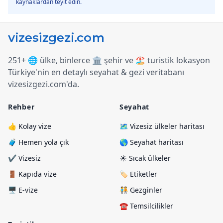
kaynaklardan teyit edin.
251+ 🌐 ülke, binlerce 🏛️ şehir ve 🏖️ turistik lokasyon
Türkiye
'
nin en detaylı seyahat & gezi veritabanı
vizesizgezi.com
'
da.
Rehber
Seyahat
👍 Kolay vize
🗺️ Vizesiz ülkeler haritası
🧳 Hemen yola çık
🌎 Seyahat haritası
✔️ Vizesiz
☀️ Sıcak ülkeler
🚪 Kapıda vize
🏷️ Etiketler
🖥️ E-vize
🧑‍🤝‍🧑 Gezginler
☎️ Temsilcilikler