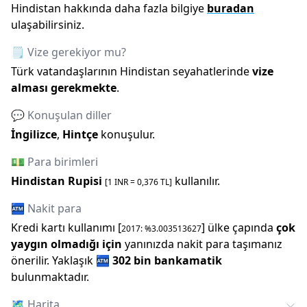
Hindistan
hakkında daha fazla bilgiye
buradan
ulaşabilirsiniz.
🗒️ Vize gerekiyor mu?
Türk vatandaşlarının
Hindistan
seyahatlerinde
vize
alması gerekmekte
.
💬 Konuşulan diller
İngilizce
,
Hintçe
konuşulur.
💵 Para birimleri
Hindistan Rupisi
kullanılır.
[1
INR
=
0,376
TL]
🏧 Nakit para
Kredi kartı kullanımı [
] ülke çapında
çok
2017
: %
3.003513627
yaygın olmadığı için
yanınızda nakit para taşımanız
önerilir.
Yaklaşık
🏧
302 bin
bankamatik
bulunmaktadır.
🗺️
Harita