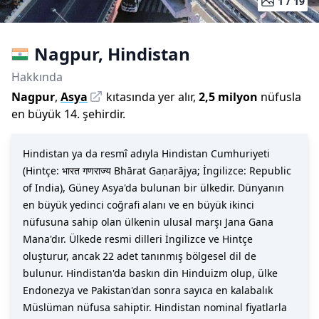
1 /
19
Nagpur
,
Hindistan
Hakkında
Nagpur
,
Asya
kıtasında yer alır,
2,5 milyon
nüfusla
en büyük 14. şehirdir
.
Hindistan ya da resmî adıyla Hindistan Cumhuriyeti
(Hintçe: भारत गणराज्य Bhārat Gaṇarājya; İngilizce: Republic
of India), Güney Asya'da bulunan bir ülkedir. Dünyanın
en büyük yedinci coğrafi alanı ve en büyük ikinci
nüfusuna sahip olan ülkenin ulusal marşı Jana Gana
Mana'dır. Ülkede resmi dilleri İngilizce ve Hintçe
oluşturur, ancak 22 adet tanınmış bölgesel dil de
bulunur. Hindistan'da baskın din Hinduizm olup, ülke
Endonezya ve Pakistan'dan sonra sayıca en kalabalık
Müslüman nüfusa sahiptir. Hindistan nominal fiyatlarla