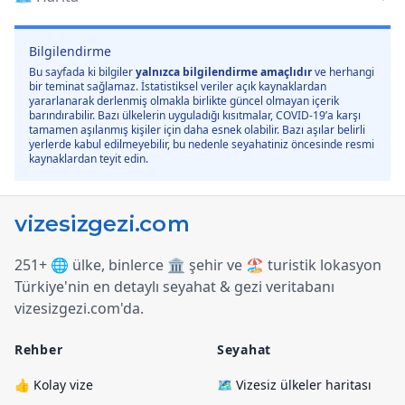
Bilgilendirme
Bu sayfada ki bilgiler
yalnızca bilgilendirme amaçlıdır
ve herhangi
bir teminat sağlamaz. İstatistiksel veriler açık kaynaklardan
yararlanarak derlenmiş olmakla birlikte güncel olmayan içerik
barındırabilir. Bazı ülkelerin uyguladığı kısıtmalar, COVID-19’a karşı
tamamen aşılanmış kişiler için daha esnek olabilir. Bazı aşılar belirli
yerlerde kabul edilmeyebilir, bu nedenle seyahatiniz öncesinde resmi
kaynaklardan teyit edin.
251+ 🌐 ülke, binlerce 🏛️ şehir ve 🏖️ turistik lokasyon
Türkiye
'
nin en detaylı seyahat & gezi veritabanı
vizesizgezi.com
'
da.
Rehber
Seyahat
👍 Kolay vize
🗺️ Vizesiz ülkeler haritası