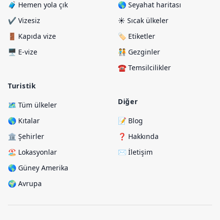
🧳 Hemen yola çık
🌎 Seyahat haritası
✔️ Vizesiz
☀️ Sıcak ülkeler
🚪 Kapıda vize
🏷️ Etiketler
🖥️ E-vize
🧑‍🤝‍🧑 Gezginler
☎️ Temsilcilikler
Turistik
Diğer
🗺️ Tüm ülkeler
🌎 Kıtalar
📝 Blog
🏛️ Şehirler
❓ Hakkında
🏖️ Lokasyonlar
✉️ İletişim
🌎 Güney Amerika
🌍 Avrupa