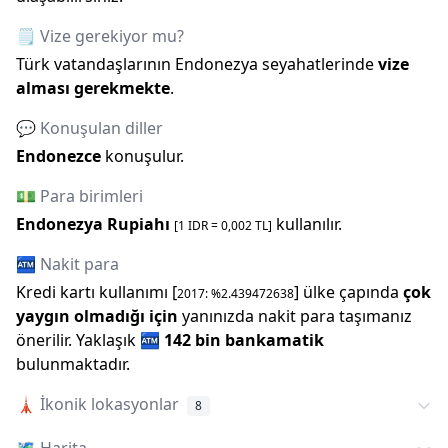
🗒️ Vize gerekiyor mu?
Türk vatandaşlarının
Endonezya
seyahatlerinde
vize
alması gerekmekte
.
💬 Konuşulan diller
Endonezce
konuşulur.
💵 Para birimleri
Endonezya Rupiahı
kullanılır.
[1
IDR
=
0,002
TL]
🏧 Nakit para
Kredi kartı kullanımı [
] ülke çapında
çok
2017
: %
2.439472638
yaygın olmadığı için
yanınızda nakit para taşımanız
önerilir.
Yaklaşık
🏧
142 bin
bankamatik
bulunmaktadır.
🗼
İkonik lokasyonlar
8