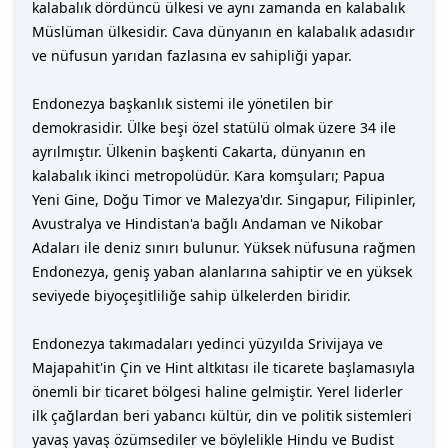
kalabalık dördüncü ülkesi ve aynı zamanda en kalabalık
Müslüman ülkesidir. Cava dünyanın en kalabalık adasıdır
ve nüfusun yarıdan fazlasına ev sahipliği yapar.
Endonezya başkanlık sistemi ile yönetilen bir
demokrasidir. Ülke beşi özel statülü olmak üzere 34 ile
ayrılmıştır. Ülkenin başkenti Cakarta, dünyanın en
kalabalık ikinci metropolüdür. Kara komşuları; Papua
Yeni Gine, Doğu Timor ve Malezya'dır. Singapur, Filipinler,
Avustralya ve Hindistan'a bağlı Andaman ve Nikobar
Adaları ile deniz sınırı bulunur. Yüksek nüfusuna rağmen
Endonezya, geniş yaban alanlarına sahiptir ve en yüksek
seviyede biyoçeşitliliğe sahip ülkelerden biridir.
Endonezya takımadaları yedinci yüzyılda Srivijaya ve
Majapahit'in Çin ve Hint altkıtası ile ticarete başlamasıyla
önemli bir ticaret bölgesi haline gelmiştir. Yerel liderler
ilk çağlardan beri yabancı kültür, din ve politik sistemleri
yavaş yavaş özümsediler ve böylelikle Hindu ve Budist