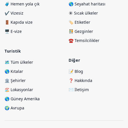
🧳 Hemen yola çık
🌎 Seyahat haritası
✔️ Vizesiz
☀️ Sıcak ülkeler
🚪 Kapıda vize
🏷️ Etiketler
🖥️ E-vize
🧑‍🤝‍🧑 Gezginler
☎️ Temsilcilikler
Turistik
Diğer
🗺️ Tüm ülkeler
🌎 Kıtalar
📝 Blog
🏛️ Şehirler
❓ Hakkında
🏖️ Lokasyonlar
✉️ İletişim
🌎 Güney Amerika
🌍 Avrupa