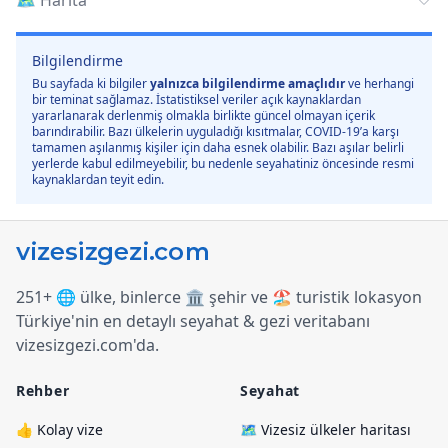
🗺️
Harita
Bilgilendirme
Bu sayfada ki bilgiler
yalnızca bilgilendirme amaçlıdır
ve herhangi
bir teminat sağlamaz. İstatistiksel veriler açık kaynaklardan
yararlanarak derlenmiş olmakla birlikte güncel olmayan içerik
barındırabilir. Bazı ülkelerin uyguladığı kısıtmalar, COVID-19’a karşı
tamamen aşılanmış kişiler için daha esnek olabilir. Bazı aşılar belirli
yerlerde kabul edilmeyebilir, bu nedenle seyahatiniz öncesinde resmi
kaynaklardan teyit edin.
251+ 🌐 ülke, binlerce 🏛️ şehir ve 🏖️ turistik lokasyon
Türkiye
'
nin en detaylı seyahat & gezi veritabanı
vizesizgezi.com
'
da.
Rehber
Seyahat
👍 Kolay vize
🗺️ Vizesiz ülkeler haritası