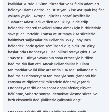
krallıklar kuruldu. Sünni tüccarlar ve Sufi din adamları
bölgeye İslam'ı getirdiler, Hristiyanlık ise Avrupalı kaşifler
yoluyla yayıldı. Avrupalı güçler Coğrafi keşifler ile
"Baharat Adası" adı verilen Maluku'yu elde edip
bölgedeki ticareti tekelleri altına almak için birbirleriyle
savaştılar. Portekiz, Fransa ve Britanya kısa sürelerle
hakimiyet sağlasalar da Hollanda 350 yıl boyunca
bölgedeki önde gelen sömürgeci güç oldu. 20. yüzyıl
başlarında Endonezya ulusal bilinci ortaya çıktı. Ülke
1945'te II. Dünya Savaşı'nın sona ermesiyle birlikte
bağımsızlık ilan etti. Ancak Hollandalılar bu ilanı
tanımadılar ve iki ülke arasında 1949'da Hollanda'nın
bağımsız Endonezya'yı tanımasıyla sonuçlanacak bir
çatışma ve diplomatik mücadele dönemi yaşandı.
Endonezya tarihi daha sonra doğal afetler, rüşvet,
bölünme, Suharto sonrası demokratikleşme süreci ve
hızlı ekonomik değişikliklerle çalkantılı geçti.
Endonezya farklı dil, din ve kültüre sahip etnik