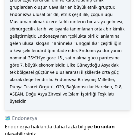
gruplardan oluşur. Cavalılar en büyük etnik gruptur.
Endonezya ulusal bir dil, etnik çeşitlilik, çoğunluğu
Müslüman olmak üzere farklı dinlerin bir araya gelmesi,
sömürgecilik tarihi ve isyanla tanımlanan ortak bir kimlik
geliştirmiştir. Endonezya'nın "çoklukta birlik" anlamına
gelen ulusal sloganı "Bhinneka Tunggal Ika" çeşitliliğin
ülkeyi şekillendirdiğini ifade eder. Endonezya dünyanın
nominal GSYİH'ye göre 15., satın alma gücü paritesine
göre 7. büyük ekonomisidir. Ülke Güneydoğu Asya'daki
tek bölgesel güçtür ve uluslararası ilişkilerde orta güç
olarak değerlendirilir. Endonezya Birleşmiş Milletler,
Dünya Ticaret Örgütü, G20, Bağlantısızlar Hareketi, D-8,
ASEAN, Doğu Asya Zirvesi ve İslam İşbirliği Teşkilatı
üyesidir.
🗺️
Endonezya
Endonezya
hakkında daha fazla bilgiye
buradan
ulaşabilirsiniz.