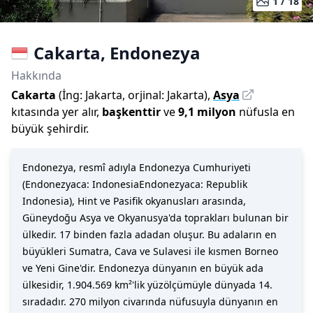
1 /
18
Cakarta
,
Endonezya
Hakkında
Cakarta
(
İng:
Jakarta
,
orjinal:
Jakarta
)
,
Asya
kıtasında yer alır,
başkenttir
ve
9,1 milyon
nüfusla
en
büyük şehirdir
.
Endonezya, resmî adıyla Endonezya Cumhuriyeti
(Endonezyaca: IndonesiaEndonezyaca: Republik
Indonesia), Hint ve Pasifik okyanusları arasında,
Güneydoğu Asya ve Okyanusya'da toprakları bulunan bir
ülkedir. 17 binden fazla adadan oluşur. Bu adaların en
büyükleri Sumatra, Cava ve Sulavesi ile kısmen Borneo
ve Yeni Gine'dir. Endonezya dünyanın en büyük ada
ülkesidir, 1.904.569 km²'lik yüzölçümüyle dünyada 14.
sıradadır. 270 milyon civarında nüfusuyla dünyanın en