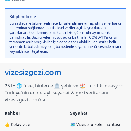
Bilgilendirme
Bu sayfada ki bilgiler
yalnızca bilgilendirme amaçlıdır
ve herhangi
bir teminat sağlamaz. İstatistiksel veriler açık kaynaklardan
yararlanarak derlenmiş olmakla birlikte güncel olmayan içerik
barındırabilir. Bazı ülkelerin uyguladığı kısıtmalar, COVID-19’a karşı
tamamen aşılanmış kişiler için daha esnek olabilir. Bazı aşılar belirli
yerlerde kabul edilmeyebilir, bu nedenle seyahatiniz öncesinde resmi
kaynaklardan teyit edin.
251+ 🌐 ülke, binlerce 🏛️ şehir ve 🏖️ turistik lokasyon
Türkiye
'
nin en detaylı seyahat & gezi veritabanı
vizesizgezi.com
'
da.
Rehber
Seyahat
👍 Kolay vize
🗺️ Vizesiz ülkeler haritası