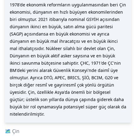
1978'de ekonomik reformların uygulanmasından beri Çin
ekonomisi, dünyanın en hızlı büyüyen ekonomilerinden
biri olmuştur. 2021 itibarıyla nominal GSYİH açısından
dünyanın ikinci en büyük, satın alma gücü paritesi
(SAGP) açısındansa en büyük ekonomisi ve ayrıca
dünyanın en büyük mal ihracatçısı ve en büyük ikinci
mal ithalatçısıdır. Nükleer silahlı bir devlet olan Çin,
Dünyanın en büyük aktif asker sayısına ve en büyük
ikinci savunma bütçesine sahiptir. ÇHC, 1971'de ÇC'nin
BM'deki yerini alarak Güvenlik Konseyi'nde daimî üye
olmuştur. Ayrıca DTÖ, APEC, BRICS, ŞİÖ, BCIM, G20 ve
birçok diğer resmî ve gayriresmî çok yönlü örgütün
üyesidir. Çin, özellikle Asya'da önemli bir bölgesel
güçtür; üstelik son yıllarda dünya çapında giderek daha
büyük bir rol oynamasıyla potansiyel süper güç olarak da
nitelendirilmiştir.
🗺️
Çin