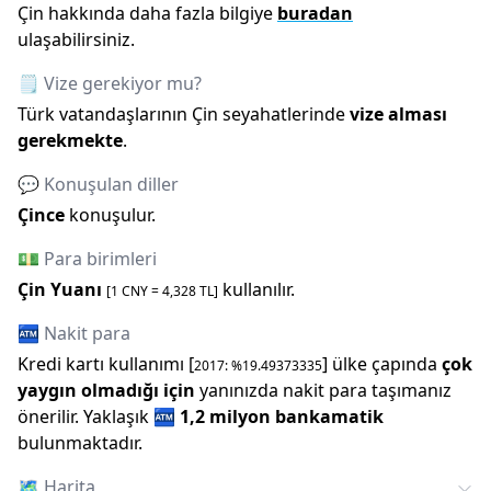
Çin
hakkında daha fazla bilgiye
buradan
ulaşabilirsiniz.
🗒️ Vize gerekiyor mu?
Türk vatandaşlarının
Çin
seyahatlerinde
vize alması
gerekmekte
.
💬 Konuşulan diller
Çince
konuşulur.
💵 Para birimleri
Çin Yuanı
kullanılır.
[1
CNY
=
4,328
TL]
🏧 Nakit para
Kredi kartı kullanımı [
] ülke çapında
çok
2017
: %
19.49373335
yaygın olmadığı için
yanınızda nakit para taşımanız
önerilir.
Yaklaşık
🏧
1,2 milyon
bankamatik
bulunmaktadır.
🗺️
Harita