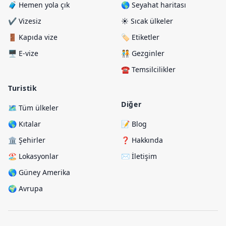
🧳 Hemen yola çık
🌎 Seyahat haritası
✔️ Vizesiz
☀️ Sıcak ülkeler
🚪 Kapıda vize
🏷️ Etiketler
🖥️ E-vize
🧑‍🤝‍🧑 Gezginler
☎️ Temsilcilikler
Turistik
Diğer
🗺️ Tüm ülkeler
🌎 Kıtalar
📝 Blog
🏛️ Şehirler
❓ Hakkında
🏖️ Lokasyonlar
✉️ İletişim
🌎 Güney Amerika
🌍 Avrupa