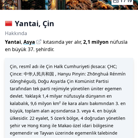
1 /
19
Yantai
,
Çin
Hakkında
Yantai
,
Asya
kıtasında yer alır,
2,1 milyon
nüfusla
en büyük 37. şehirdir
.
Çin, resmî adı ile Çin Halk Cumhuriyeti (kısaca: ÇHC;
Çince: 中华人民共和国 , Hanyu Pinyin: Zhōnghuá Rénmín
Gònghéguó), Doğu Asya'da Çin Komünist Partisi
tarafından tek parti rejimiyle yönetilen üniter egemen
devlet. Yaklaşık 1,4 milyar nüfusuyla dünyanın en
kalabalık, 9,6 milyon km² ile kara alanı bakımından 3. en
büyük, toplam alan açısındansa 3. veya 4. en büyük
ülkesidir. 22 eyalet, 5 özerk bölge, 4 doğrudan yönetilen
şehir ve Hong Kong ile Makao özel idari bölgesine
egemendir ve Tayvan üzerinde egemenlik talebinde