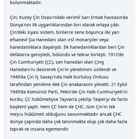
bulunmaktadır.
Çin; Kuzey Çin Ovası'ndaki verimli Sarı Irmak havzasında
Dünya'nın ilk uygarlıklarından biri olarak ortaya çıktı.
Çin'deki siyasi sistem, binlerce sene boyunca ilki yarı
efsanevî Şia Hanedanı olan ırsî monarşiler veya
hanedanlıklara dayalıydı. İlk hanedanlıklardan beri Çin
defalarca genişledi, bölündü ve tekrar birleşti. 1912'de
Çin Cumhuriyeti (ÇC), son hanedan olan Çing
Hanedanı'nı devirerek Çin'in yönetimini üstlendi ve
1949'da Çin İç Savaşı'nda Halk Kurtuluş Ordusu
tarafından yenilene dek Çin anakarasını yönetti. 21 Eylül
1949'da Komünist Parti, Pekin'de Çin Halk Cumhuriyeti'ni
kurdu; ÇC hükûmetiyse Tayvan'a çekilip Taipei'yi de facto
başkent yaptı. Hem ÇC hem de ÇHC, tüm Çin'in tek
meşru hükûmeti olduğunu savunmaktadır ancak ÇHC
dünya çapında daha çok tanınmakta olup çok daha fazla
toprak ve insana egemendir.