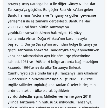
ortaya çıkmış Datooga halkı ile diğer Güney Nil halkları
Tanzanya'ya göçtüler. Bu göçler Batı Afrika'dan gelen
Bantu halkının Victoria ve Tanganyika gölleri çevresine
yerleşmesi ile eş zamanlı gerçekleşti. Bantu halkları
2300-1700 yıl önce bütün Tanzanya'ya
yayıldı.Tanzanya'da Alman hakimiyeti 19. yüzyıl
sonlarında Alman Doğu Afrikası'nın kurulmasıyla
başladı. I. Dünya Savaşı'nın ardından bölge Britanya'ya
geçti. Tanzanya anakarası Tanganyika adıyla yönetilirken
Zanzibar takımadaları ayrı bir sömürge yönetimine
sahipti. 1961 ve 1963'te iki bölge art arda bağımsızlığını
kazandı. 1964'te ise iki ülke Tanzanya Birleşik
Cumhuriyeti adı altında birleşti. Tanzanya ismi ülkelerin
ilk hecelerinin birleştirilmesiyle oluşturuldu. 1961'de
İngiliz Milletler Topluluğu'na katılan ülkeler birleşimin
ardından tek bir ülke olarak üyeliklerini
sürdürdüler.Birleşmiş Milletler verilerine göre 2018
yılında Tanzanya'nın nüfusu 56 milyondu. Tanzanya,
Güney Afrika'nın ardından tamamı ekvatorun güneyinde