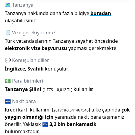
🗺️
Tanzanya
Tanzanya
hakkında daha fazla bilgiye
buradan
ulaşabilirsiniz.
🗒️ Vize gerekiyor mu?
Türk vatandaşlarının
Tanzanya
seyahat öncesinde
elektronik vize başvurusu
yapması gerekmekte.
💬 Konuşulan diller
İngilizce
,
Svahili
konuşulur.
💵 Para birimleri
Tanzanya Şilini
kullanılır.
[1
TZS
=
0,012
TL]
🏧 Nakit para
Kredi kartı kullanımı [
] ülke çapında
çok
2017
: %
0.541467546
yaygın olmadığı için
yanınızda nakit para taşımanız
önerilir.
Yaklaşık
🏧
3,2 bin
bankamatik
bulunmaktadır.