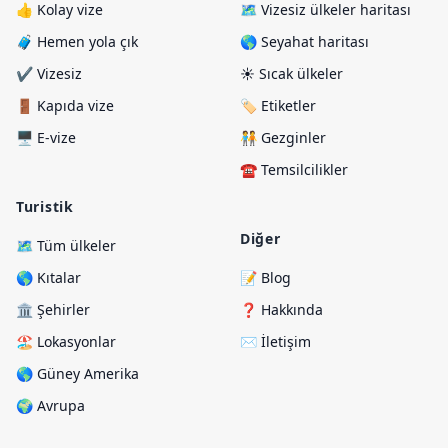
👍 Kolay vize
🗺️ Vizesiz ülkeler haritası
🧳 Hemen yola çık
🌎 Seyahat haritası
✔️ Vizesiz
☀️ Sıcak ülkeler
🚪 Kapıda vize
🏷️ Etiketler
🖥️ E-vize
🧑‍🤝‍🧑 Gezginler
☎️ Temsilcilikler
Turistik
Diğer
🗺️ Tüm ülkeler
🌎 Kıtalar
📝 Blog
🏛️ Şehirler
❓ Hakkında
🏖️ Lokasyonlar
✉️ İletişim
🌎 Güney Amerika
🌍 Avrupa