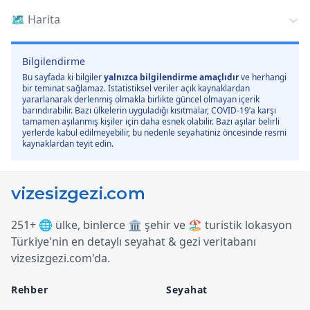
🗺️
Harita
Bilgilendirme
Bu sayfada ki bilgiler
yalnızca bilgilendirme amaçlıdır
ve herhangi
bir teminat sağlamaz. İstatistiksel veriler açık kaynaklardan
yararlanarak derlenmiş olmakla birlikte güncel olmayan içerik
barındırabilir. Bazı ülkelerin uyguladığı kısıtmalar, COVID-19’a karşı
tamamen aşılanmış kişiler için daha esnek olabilir. Bazı aşılar belirli
yerlerde kabul edilmeyebilir, bu nedenle seyahatiniz öncesinde resmi
kaynaklardan teyit edin.
251+ 🌐 ülke, binlerce 🏛️ şehir ve 🏖️ turistik lokasyon
Türkiye
'
nin en detaylı seyahat & gezi veritabanı
vizesizgezi.com
'
da.
Rehber
Seyahat