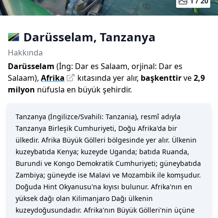
1 /
20
Darüsselam
,
Tanzanya
Hakkında
Darüsselam
(
İng:
Dar es Salaam
,
orjinal:
Dar es
Salaam
)
,
Afrika
kıtasında yer alır,
başkenttir
ve
2,9
milyon
nüfusla
en büyük şehirdir
.
Tanzanya (İngilizce/Svahili: Tanzania), resmî adıyla
Tanzanya Birleşik Cumhuriyeti, Doğu Afrika'da bir
ülkedir. Afrika Büyük Gölleri bölgesinde yer alır. Ülkenin
kuzeybatıda Kenya; kuzeyde Uganda; batıda Ruanda,
Burundi ve Kongo Demokratik Cumhuriyeti; güneybatıda
Zambiya; güneyde ise Malavi ve Mozambik ile komşudur.
Doğuda Hint Okyanusu'na kıyısı bulunur. Afrika'nın en
yüksek dağı olan Kilimanjaro Dağı ülkenin
kuzeydoğusundadır. Afrika'nın Büyük Gölleri'nin üçüne