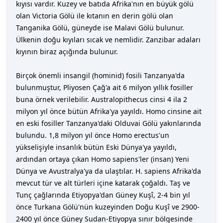
kıyısı vardır. Kuzey ve batıda Afrika'nın en büyük gölü
olan Victoria Gölü ile kıtanın en derin gölü olan
Tanganika Gölü, güneyde ise Malavi Gölü bulunur.
Ülkenin doğu kıyıları sıcak ve nemlidir. Zanzibar adaları
kıyının biraz açığında bulunur.
Birçok önemli insangil (hominid) fosili Tanzanya'da
bulunmuştur, Pliyosen Çağ'a ait 6 milyon yıllık fosiller
buna örnek verilebilir. Australopithecus cinsi 4 ila 2
milyon yıl önce bütün Afrika'ya yayıldı. Homo cinsine ait
en eski fosiller Tanzanya'daki Olduvai Gölü yakınlarında
bulundu. 1,8 milyon yıl önce Homo erectus'un
yükselişiyle insanlık bütün Eski Dünya'ya yayıldı,
ardından ortaya çıkan Homo sapiens'ler (insan) Yeni
Dünya ve Avustralya'ya da ulaştılar. H. sapiens Afrika'da
mevcut tür ve alt türleri içine katarak çoğaldı. Taş ve
Tunç çağlarında Etiyopya'dan Güney Kuşî, 2-4 bin yıl
önce Turkana Gölü'nün kuzeyinden Doğu Kuşî ve 2900-
2400 yıl önce Güney Sudan-Etiyopya sınır bölgesinde