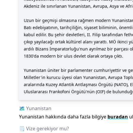
Akdeniz ile sınırlanan Yunanistan, Avrupa, Asya ve Afr
Uzun bir geçmişi olmasına rağmen modern Yunanistan, 18
Batı edebiyatının, tarihçiliğin, siyaset biliminin, öne
kabul edilir. Bu şehir devletleri, II. Filip tarafından 
çıkıp yayılacağı ortak kültürel alanı yarattı. MÖ ikin
ardılı Bizans İmparatorluğu'nun ayrılmaz bir parçası o
1830'da modern bir ulus devlet olarak ortaya çıktı.
Yunanistan üniter bir parlamenter cumhuriyettir ve gel
Milletler'in kurucu üyesi olan Yunanistan, Avrupa Toplu
aralarında Kuzey Atlantik Antlaşması Örgütü (NATO), Ek
Uluslararası Frankofoni Örgütü'nün (OIF) de bulunduğu
🗺️
Yunanistan
Yunanistan
hakkında daha fazla bilgiye
buradan
u
🗒️ Vize gerekiyor mu?