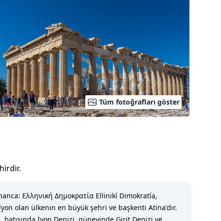
Tüm fotoğrafları göster
irdir
.
nanca: Ελληνική Δημοκρατία Ellinikí Dimokratía,
lyon olan ülkenin en büyük şehri ve başkenti Atina'dır.
atısında İyon Denizi, güneyinde Girit Denizi ve