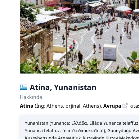
Atina
,
Yunanistan
Hakkında
Atina
(
İng:
Athens
,
orjinal:
Athens
)
,
Avrupa
kıta
Yunanistan (Yunanca: Ελλάδα, Elláda Yunanca telaffuz: 
Yunanca telaffuz: [eliniˈki ðimokraˈti.a]), Güneydoğu Av
Kuzeybatısında Arnavutluk, kuzeyinde Kuzey Makedonya