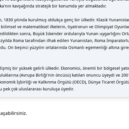
ika'nın kavşağında stratejik bir konumda yer almaktadır.
30 yılında kurulmuş oldukça genç bir ülkedir. Klasik Yunanistan'd
mli bilimsel ve matematiksel ilkelerin, tiyatronun ve Olimpiyat Oyun
fethedildikten sonra, Büyük İskender ordularıyla Yunan uygarlığını O
ci yüzyılda Roma tarafından ilhak edilen Yunanistan, Roma İmparato
ldu. On beşinci yüzyılın ortalarında Osmanlı egemenliği altına gir
işmiş bir yüksek gelirli ülkedir. Ekonomisi, önemli bir bölgesel ya
luklarına (Avrupa Birliği'nin öncüsü) katılan onuncu üyeydi ve 2001'
onomik İşbirliği ve Kalkınma Örgütü (OECD), Dünya Ticaret Örgütü (
 pek çok uluslararası kuruluşa üyedir.
laşabilirsiniz.