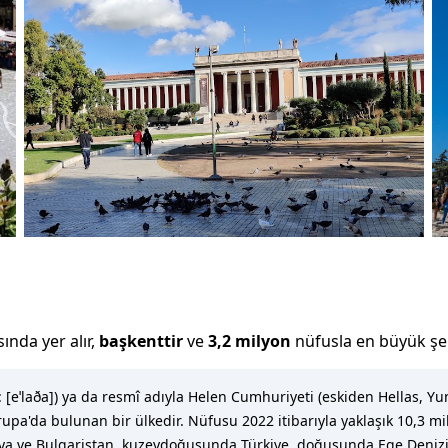
sında yer alır,
başkenttir
ve
3,2 milyon
nüfusla
en büyük şeh
[eˈlaða]) ya da resmî adıyla Helen Cumhuriyeti (eskiden Hellas, Yu
rupa'da bulunan bir ülkedir. Nüfusu 2022 itibarıyla yaklaşık 10,3 mi
 ve Bulgaristan, kuzeydoğusunda Türkiye, doğusunda Ege Denizi, b