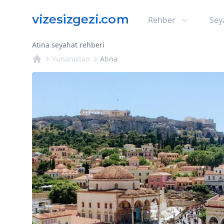
Rehber
Sey
Atina seyahat rehberi
Yunanistan
Atina