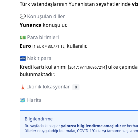
Türk vatandaşlarının
Yunanistan
seyahatlerinde
vi
💬 Konuşulan diller
Yunanca
konuşulur.
💵 Para birimleri
Euro
kullanılır.
[1
EUR
=
33,771
TL]
🏧 Nakit para
Kredi kartı kullanımı [
] ülke çapında
2017
: %
11.96967214
bulunmaktadır.
🗼
İkonik lokasyonlar
8
🗺️
Harita
Bilgilendirme
Bu sayfada ki bilgiler
yalnızca bilgilendirme amaçlıdır
ve herhan
ülkelerin uyguladığı kısıtmalar, COVID-19’a karşı tamamen aşılanmış 