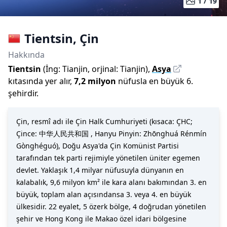
1 /
19
Tientsin
,
Çin
Hakkında
Tientsin
(
İng:
Tianjin
,
orjinal:
Tianjin
)
,
Asya
kıtasında yer alır,
7,2 milyon
nüfusla
en büyük 6.
şehirdir
.
Çin, resmî adı ile Çin Halk Cumhuriyeti (kısaca: ÇHC;
Çince: 中华人民共和国 , Hanyu Pinyin: Zhōnghuá Rénmín
Gònghéguó), Doğu Asya'da Çin Komünist Partisi
tarafından tek parti rejimiyle yönetilen üniter egemen
devlet. Yaklaşık 1,4 milyar nüfusuyla dünyanın en
kalabalık, 9,6 milyon km² ile kara alanı bakımından 3. en
büyük, toplam alan açısındansa 3. veya 4. en büyük
ülkesidir. 22 eyalet, 5 özerk bölge, 4 doğrudan yönetilen
şehir ve Hong Kong ile Makao özel idari bölgesine