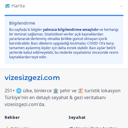
🗺️
Harita
Bilgilendirme
Bu sayfada ki bilgiler
yalnızca bilgilendirme amaçlıdır
ve herhangi
bir teminat sağlamaz. İstatistiksel veriler açık kaynaklardan
yararlanarak derlenmiş olmakla birlikte güncel olmayan içerik
barındırabilir. Bazı ülkelerin uyguladığı kısıtmalar, COVID-19’a karşı
tamamen aşılanmış kişiler için daha esnek olabilir. Bazı aşılar belirli
yerlerde kabul edilmeyebilir, bu nedenle seyahatiniz öncesinde resmi
kaynaklardan teyit edin.
251+ 🌐 ülke, binlerce 🏛️ şehir ve 🏖️ turistik lokasyon
Türkiye
'
nin en detaylı seyahat & gezi veritabanı
vizesizgezi.com
'
da.
Rehber
Seyahat