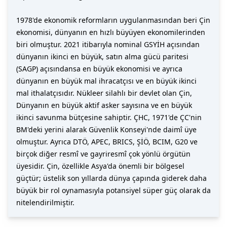
1978'de ekonomik reformların uygulanmasından beri Çin
ekonomisi, dünyanın en hızlı büyüyen ekonomilerinden
biri olmuştur. 2021 itibarıyla nominal GSYİH açısından
dünyanın ikinci en büyük, satın alma gücü paritesi
(SAGP) açısındansa en büyük ekonomisi ve ayrıca
dünyanın en büyük mal ihracatçısı ve en büyük ikinci
mal ithalatçısıdır. Nükleer silahlı bir devlet olan Çin,
Dünyanın en büyük aktif asker sayısına ve en büyük
ikinci savunma bütçesine sahiptir. ÇHC, 1971'de ÇC'nin
BM'deki yerini alarak Güvenlik Konseyi'nde daimî üye
olmuştur. Ayrıca DTÖ, APEC, BRICS, ŞİÖ, BCIM, G20 ve
birçok diğer resmî ve gayriresmî çok yönlü örgütün
üyesidir. Çin, özellikle Asya'da önemli bir bölgesel
güçtür; üstelik son yıllarda dünya çapında giderek daha
büyük bir rol oynamasıyla potansiyel süper güç olarak da
nitelendirilmiştir.