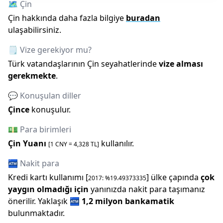
🗺️
Çin
Çin
hakkında daha fazla bilgiye
buradan
ulaşabilirsiniz.
🗒️ Vize gerekiyor mu?
Türk vatandaşlarının
Çin
seyahatlerinde
vize alması
gerekmekte
.
💬 Konuşulan diller
Çince
konuşulur.
💵 Para birimleri
Çin Yuanı
kullanılır.
[1
CNY
=
4,328
TL]
🏧 Nakit para
Kredi kartı kullanımı [
] ülke çapında
çok
2017
: %
19.49373335
yaygın olmadığı için
yanınızda nakit para taşımanız
önerilir.
Yaklaşık
🏧
1,2 milyon
bankamatik
bulunmaktadır.