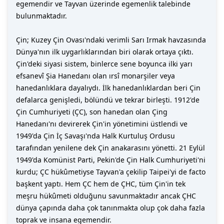
egemendir ve Tayvan üzerinde egemenlik talebinde
bulunmaktadır.
Çin; Kuzey Çin Ovası'ndaki verimli Sarı Irmak havzasında
Dünya'nın ilk uygarlıklarından biri olarak ortaya çıktı.
Çin'deki siyasi sistem, binlerce sene boyunca ilki yarı
efsanevî Şia Hanedanı olan ırsî monarşiler veya
hanedanlıklara dayalıydı. İlk hanedanlıklardan beri Çin
defalarca genişledi, bölündü ve tekrar birleşti. 1912'de
Çin Cumhuriyeti (ÇC), son hanedan olan Çing
Hanedanı'nı devirerek Çin'in yönetimini üstlendi ve
1949'da Çin İç Savaşı'nda Halk Kurtuluş Ordusu
tarafından yenilene dek Çin anakarasını yönetti. 21 Eylül
1949'da Komünist Parti, Pekin'de Çin Halk Cumhuriyeti'ni
kurdu; ÇC hükûmetiyse Tayvan'a çekilip Taipei'yi de facto
başkent yaptı. Hem ÇC hem de ÇHC, tüm Çin'in tek
meşru hükûmeti olduğunu savunmaktadır ancak ÇHC
dünya çapında daha çok tanınmakta olup çok daha fazla
toprak ve insana egemendir.