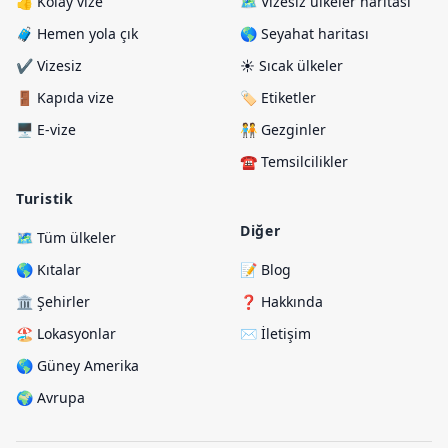
👍 Kolay vize
🗺️ Vizesiz ülkeler haritası
🧳 Hemen yola çık
🌎 Seyahat haritası
✔️ Vizesiz
☀️ Sıcak ülkeler
🚪 Kapıda vize
🏷️ Etiketler
🖥️ E-vize
🧑‍🤝‍🧑 Gezginler
☎️ Temsilcilikler
Turistik
Diğer
🗺️ Tüm ülkeler
🌎 Kıtalar
📝 Blog
🏛️ Şehirler
❓ Hakkında
🏖️ Lokasyonlar
✉️ İletişim
🌎 Güney Amerika
🌍 Avrupa