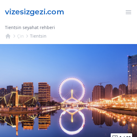
Op
Tientsin seyahat rehberi
Çin
Tientsin