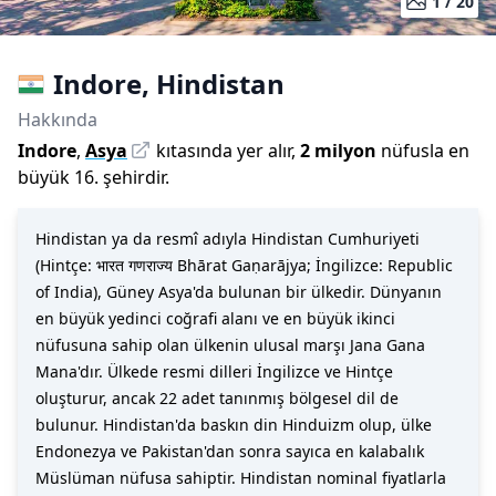
1 /
20
Indore
,
Hindistan
Hakkında
Indore
,
Asya
kıtasında yer alır,
2 milyon
nüfusla
en
büyük 16. şehirdir
.
Hindistan ya da resmî adıyla Hindistan Cumhuriyeti
(Hintçe: भारत गणराज्य Bhārat Gaṇarājya; İngilizce: Republic
of India), Güney Asya'da bulunan bir ülkedir. Dünyanın
en büyük yedinci coğrafi alanı ve en büyük ikinci
nüfusuna sahip olan ülkenin ulusal marşı Jana Gana
Mana'dır. Ülkede resmi dilleri İngilizce ve Hintçe
oluşturur, ancak 22 adet tanınmış bölgesel dil de
bulunur. Hindistan'da baskın din Hinduizm olup, ülke
Endonezya ve Pakistan'dan sonra sayıca en kalabalık
Müslüman nüfusa sahiptir. Hindistan nominal fiyatlarla