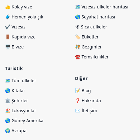
👍 Kolay vize
🗺️ Vizesiz ülkeler haritası
🧳 Hemen yola çık
🌎 Seyahat haritası
✔️ Vizesiz
☀️ Sıcak ülkeler
🚪 Kapıda vize
🏷️ Etiketler
🖥️ E-vize
🧑‍🤝‍🧑 Gezginler
☎️ Temsilcilikler
Turistik
Diğer
🗺️ Tüm ülkeler
🌎 Kıtalar
📝 Blog
🏛️ Şehirler
❓ Hakkında
🏖️ Lokasyonlar
✉️ İletişim
🌎 Güney Amerika
🌍 Avrupa