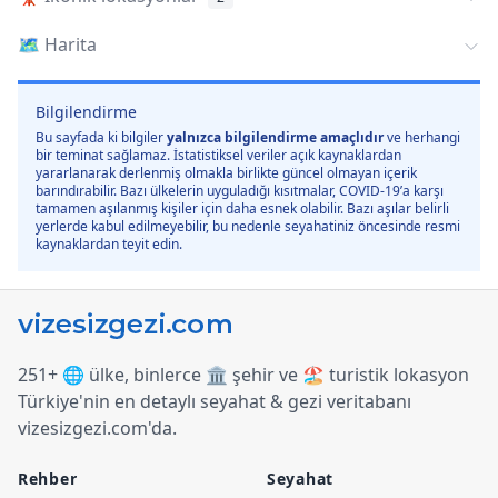
🗺️
Harita
Bilgilendirme
Bu sayfada ki bilgiler
yalnızca bilgilendirme amaçlıdır
ve herhangi
bir teminat sağlamaz. İstatistiksel veriler açık kaynaklardan
yararlanarak derlenmiş olmakla birlikte güncel olmayan içerik
barındırabilir. Bazı ülkelerin uyguladığı kısıtmalar, COVID-19’a karşı
tamamen aşılanmış kişiler için daha esnek olabilir. Bazı aşılar belirli
yerlerde kabul edilmeyebilir, bu nedenle seyahatiniz öncesinde resmi
kaynaklardan teyit edin.
251+ 🌐 ülke, binlerce 🏛️ şehir ve 🏖️ turistik lokasyon
Türkiye
'
nin en detaylı seyahat & gezi veritabanı
vizesizgezi.com
'
da.
Rehber
Seyahat