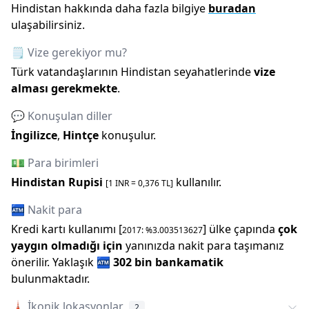
Hindistan
hakkında daha fazla bilgiye
buradan
ulaşabilirsiniz.
🗒️ Vize gerekiyor mu?
Türk vatandaşlarının
Hindistan
seyahatlerinde
vize
alması gerekmekte
.
💬 Konuşulan diller
İngilizce
,
Hintçe
konuşulur.
💵 Para birimleri
Hindistan Rupisi
kullanılır.
[1
INR
=
0,376
TL]
🏧 Nakit para
Kredi kartı kullanımı [
] ülke çapında
çok
2017
: %
3.003513627
yaygın olmadığı için
yanınızda nakit para taşımanız
önerilir.
Yaklaşık
🏧
302 bin
bankamatik
bulunmaktadır.
🗼
İkonik lokasyonlar
2