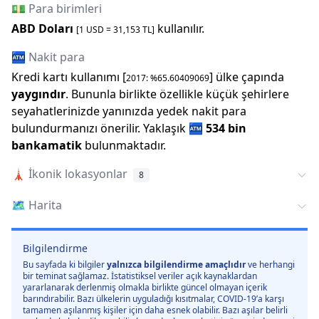
💵 Para birimleri
ABD Doları
kullanılır.
[1
USD
=
31,153
TL]
🏧 Nakit para
Kredi kartı kullanımı [
] ülke çapında
2017
: %
65.60409069
yaygındır
. Bununla birlikte özellikle küçük şehirlere
seyahatlerinizde yanınızda yedek nakit para
bulundurmanızı önerilir.
Yaklaşık
🏧
534 bin
bankamatik
bulunmaktadır.
🗼
İkonik lokasyonlar
8
🗺️
Harita
Bilgilendirme
Bu sayfada ki bilgiler
yalnızca bilgilendirme amaçlıdır
ve herhangi
bir teminat sağlamaz. İstatistiksel veriler açık kaynaklardan
yararlanarak derlenmiş olmakla birlikte güncel olmayan içerik
barındırabilir. Bazı ülkelerin uyguladığı kısıtmalar, COVID-19’a karşı
tamamen aşılanmış kişiler için daha esnek olabilir. Bazı aşılar belirli