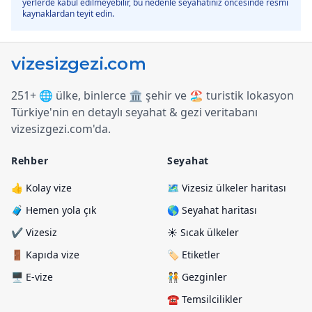
yerlerde kabul edilmeyebilir, bu nedenle seyahatiniz öncesinde resmi
kaynaklardan teyit edin.
251+ 🌐 ülke, binlerce 🏛️ şehir ve 🏖️ turistik lokasyon
Türkiye
'
nin en detaylı seyahat & gezi veritabanı
vizesizgezi.com
'
da.
Rehber
Seyahat
👍 Kolay vize
🗺️ Vizesiz ülkeler haritası
🧳 Hemen yola çık
🌎 Seyahat haritası
✔️ Vizesiz
☀️ Sıcak ülkeler
🚪 Kapıda vize
🏷️ Etiketler
🖥️ E-vize
🧑‍🤝‍🧑 Gezginler
☎️ Temsilcilikler