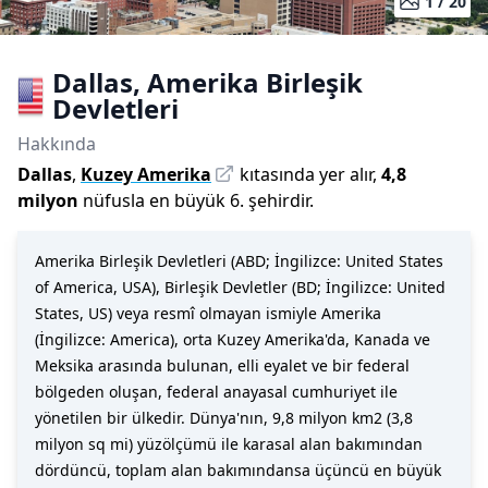
1 /
20
Dallas
,
Amerika Birleşik
Devletleri
Hakkında
Dallas
,
Kuzey Amerika
kıtasında yer alır,
4,8
milyon
nüfusla
en büyük 6. şehirdir
.
Amerika Birleşik Devletleri (ABD; İngilizce: United States
of America, USA), Birleşik Devletler (BD; İngilizce: United
States, US) veya resmî olmayan ismiyle Amerika
(İngilizce: America), orta Kuzey Amerika'da, Kanada ve
Meksika arasında bulunan, elli eyalet ve bir federal
bölgeden oluşan, federal anayasal cumhuriyet ile
yönetilen bir ülkedir. Dünya'nın, 9,8 milyon km2 (3,8
milyon sq mi) yüzölçümü ile karasal alan bakımından
dördüncü, toplam alan bakımındansa üçüncü en büyük