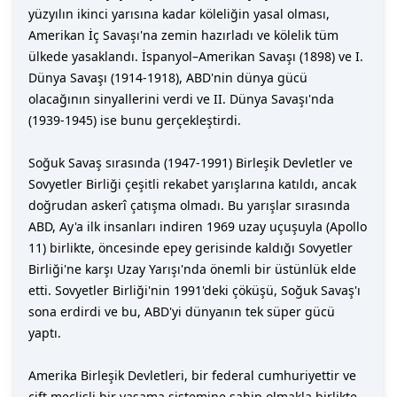
yüzyılın ikinci yarısına kadar köleliğin yasal olması,
Amerikan İç Savaşı'na zemin hazırladı ve kölelik tüm
ülkede yasaklandı. İspanyol–Amerikan Savaşı (1898) ve I.
Dünya Savaşı (1914-1918), ABD'nin dünya gücü
olacağının sinyallerini verdi ve II. Dünya Savaşı'nda
(1939-1945) ise bunu gerçekleştirdi.
Soğuk Savaş sırasında (1947-1991) Birleşik Devletler ve
Sovyetler Birliği çeşitli rekabet yarışlarına katıldı, ancak
doğrudan askerî çatışma olmadı. Bu yarışlar sırasında
ABD, Ay'a ilk insanları indiren 1969 uzay uçuşuyla (Apollo
11) birlikte, öncesinde epey gerisinde kaldığı Sovyetler
Birliği'ne karşı Uzay Yarışı'nda önemli bir üstünlük elde
etti. Sovyetler Birliği'nin 1991'deki çöküşü, Soğuk Savaş'ı
sona erdirdi ve bu, ABD'yi dünyanın tek süper gücü
yaptı.
Amerika Birleşik Devletleri, bir federal cumhuriyettir ve
çift meclisli bir yasama sistemine sahip olmakla birlikte,