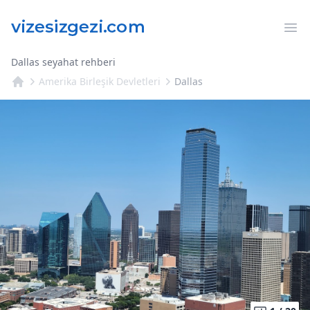
Op
Dallas seyahat rehberi
Amerika Birleşik Devletleri
Dallas