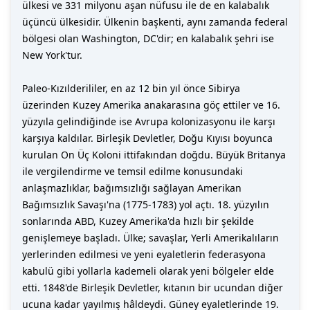
ülkesi ve 331 milyonu aşan nüfusu ile de en kalabalık
üçüncü ülkesidir. Ülkenin başkenti, aynı zamanda federal
bölgesi olan Washington, DC'dir; en kalabalık şehri ise
New York'tur.
Paleo-Kızılderililer, en az 12 bin yıl önce Sibirya
üzerinden Kuzey Amerika anakarasına göç ettiler ve 16.
yüzyıla gelindiğinde ise Avrupa kolonizasyonu ile karşı
karşıya kaldılar. Birleşik Devletler, Doğu Kıyısı boyunca
kurulan On Üç Koloni ittifakından doğdu. Büyük Britanya
ile vergilendirme ve temsil edilme konusundaki
anlaşmazlıklar, bağımsızlığı sağlayan Amerikan
Bağımsızlık Savaşı'na (1775-1783) yol açtı. 18. yüzyılın
sonlarında ABD, Kuzey Amerika'da hızlı bir şekilde
genişlemeye başladı. Ülke; savaşlar, Yerli Amerikalıların
yerlerinden edilmesi ve yeni eyaletlerin federasyona
kabulü gibi yollarla kademeli olarak yeni bölgeler elde
etti. 1848'de Birleşik Devletler, kıtanın bir ucundan diğer
ucuna kadar yayılmış hâldeydi. Güney eyaletlerinde 19.