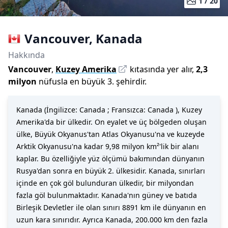
1 /
20
Vancouver
,
Kanada
Hakkında
Vancouver
,
Kuzey Amerika
kıtasında yer alır,
2,3
milyon
nüfusla
en büyük 3. şehirdir
.
Kanada (İngilizce: Canada ; Fransızca: Canada ), Kuzey
Amerika'da bir ülkedir. On eyalet ve üç bölgeden oluşan
ülke, Büyük Okyanus'tan Atlas Okyanusu'na ve kuzeyde
Arktik Okyanusu'na kadar 9,98 milyon km²'lik bir alanı
kaplar. Bu özelliğiyle yüz ölçümü bakımından dünyanın
Rusya'dan sonra en büyük 2. ülkesidir. Kanada, sınırları
içinde en çok göl bulunduran ülkedir, bir milyondan
fazla göl bulunmaktadır. Kanada'nın güney ve batıda
Birleşik Devletler ile olan sınırı 8891 km ile dünyanın en
uzun kara sınırıdır. Ayrıca Kanada, 200.000 km den fazla