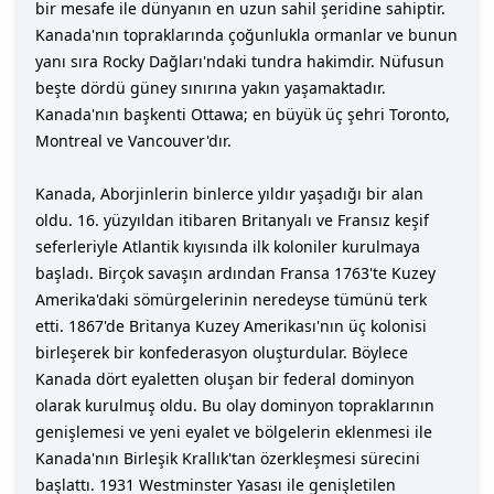
bir mesafe ile dünyanın en uzun sahil şeridine sahiptir.
Kanada'nın topraklarında çoğunlukla ormanlar ve bunun
yanı sıra Rocky Dağları'ndaki tundra hakimdir. Nüfusun
beşte dördü güney sınırına yakın yaşamaktadır.
Kanada'nın başkenti Ottawa; en büyük üç şehri Toronto,
Montreal ve Vancouver'dır.
Kanada, Aborjinlerin binlerce yıldır yaşadığı bir alan
oldu. 16. yüzyıldan itibaren Britanyalı ve Fransız keşif
seferleriyle Atlantik kıyısında ilk koloniler kurulmaya
başladı. Birçok savaşın ardından Fransa 1763'te Kuzey
Amerika'daki sömürgelerinin neredeyse tümünü terk
etti. 1867'de Britanya Kuzey Amerikası'nın üç kolonisi
birleşerek bir konfederasyon oluşturdular. Böylece
Kanada dört eyaletten oluşan bir federal dominyon
olarak kurulmuş oldu. Bu olay dominyon topraklarının
genişlemesi ve yeni eyalet ve bölgelerin eklenmesi ile
Kanada'nın Birleşik Krallık'tan özerkleşmesi sürecini
başlattı. 1931 Westminster Yasası ile genişletilen