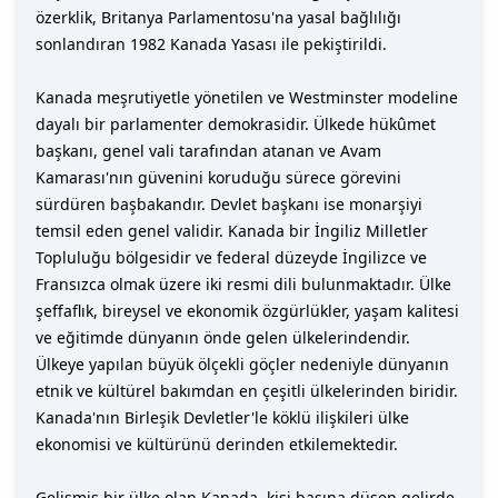
özerklik, Britanya Parlamentosu'na yasal bağlılığı
sonlandıran 1982 Kanada Yasası ile pekiştirildi.
Kanada meşrutiyetle yönetilen ve Westminster modeline
dayalı bir parlamenter demokrasidir. Ülkede hükûmet
başkanı, genel vali tarafından atanan ve Avam
Kamarası'nın güvenini koruduğu sürece görevini
sürdüren başbakandır. Devlet başkanı ise monarşiyi
temsil eden genel validir. Kanada bir İngiliz Milletler
Topluluğu bölgesidir ve federal düzeyde İngilizce ve
Fransızca olmak üzere iki resmi dili bulunmaktadır. Ülke
şeffaflık, bireysel ve ekonomik özgürlükler, yaşam kalitesi
ve eğitimde dünyanın önde gelen ülkelerindendir.
Ülkeye yapılan büyük ölçekli göçler nedeniyle dünyanın
etnik ve kültürel bakımdan en çeşitli ülkelerinden biridir.
Kanada'nın Birleşik Devletler'le köklü ilişkileri ülke
ekonomisi ve kültürünü derinden etkilemektedir.
Gelişmiş bir ülke olan Kanada, kişi başına düşen gelirde