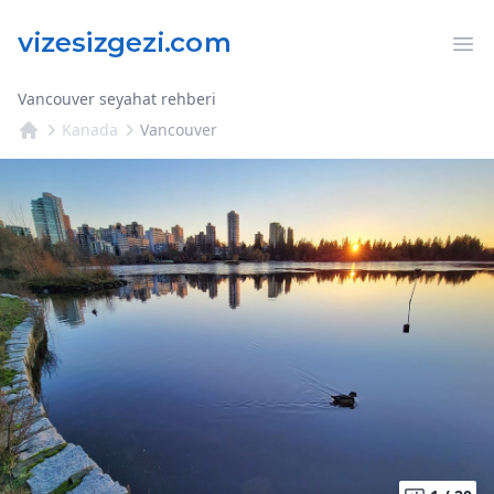
Op
Vancouver seyahat rehberi
Kanada
Vancouver