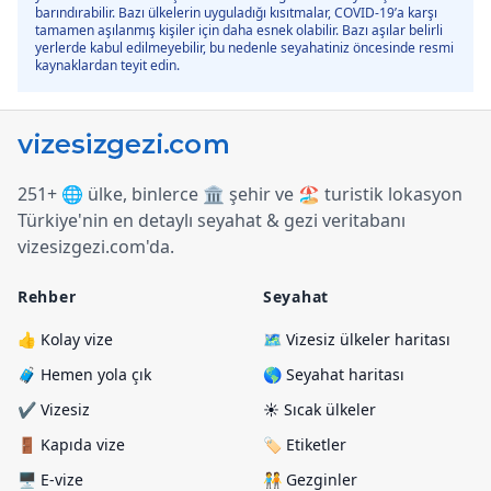
barındırabilir. Bazı ülkelerin uyguladığı kısıtmalar, COVID-19’a karşı
tamamen aşılanmış kişiler için daha esnek olabilir. Bazı aşılar belirli
yerlerde kabul edilmeyebilir, bu nedenle seyahatiniz öncesinde resmi
kaynaklardan teyit edin.
251+ 🌐 ülke, binlerce 🏛️ şehir ve 🏖️ turistik lokasyon
Türkiye
'
nin en detaylı seyahat & gezi veritabanı
vizesizgezi.com
'
da.
Rehber
Seyahat
👍 Kolay vize
🗺️ Vizesiz ülkeler haritası
🧳 Hemen yola çık
🌎 Seyahat haritası
✔️ Vizesiz
☀️ Sıcak ülkeler
🚪 Kapıda vize
🏷️ Etiketler
🖥️ E-vize
🧑‍🤝‍🧑 Gezginler