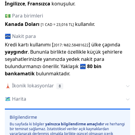
İngilizce
,
Fransızca
konuşulur.
💵 Para birimleri
Kanada Doları
kullanılır.
[1
CAD
=
23,016
TL]
🏧 Nakit para
Kredi kartı kullanımı [
] ülke çapında
2017
: %
82.58481622
yaygındır
. Bununla birlikte özellikle küçük şehirlere
seyahatlerinizde yanınızda yedek nakit para
bulundurmanızı önerilir.
Yaklaşık
🏧
80 bin
bankamatik
bulunmaktadır.
🗼
İkonik lokasyonlar
8
🗺️
Harita
Bilgilendirme
Bu sayfada ki bilgiler
yalnızca bilgilendirme amaçlıdır
ve herhangi
bir teminat sağlamaz. İstatistiksel veriler açık kaynaklardan
yararlanarak derlenmiş olmakla birlikte güncel olmayan içerik