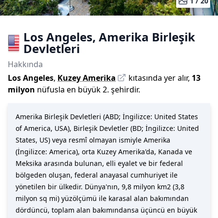
1 /
20
Los Angeles
,
Amerika Birleşik
Devletleri
Hakkında
Los Angeles
,
Kuzey Amerika
kıtasında yer alır,
13
milyon
nüfusla
en büyük 2. şehirdir
.
Amerika Birleşik Devletleri (ABD; İngilizce: United States
of America, USA), Birleşik Devletler (BD; İngilizce: United
States, US) veya resmî olmayan ismiyle Amerika
(İngilizce: America), orta Kuzey Amerika'da, Kanada ve
Meksika arasında bulunan, elli eyalet ve bir federal
bölgeden oluşan, federal anayasal cumhuriyet ile
yönetilen bir ülkedir. Dünya'nın, 9,8 milyon km2 (3,8
milyon sq mi) yüzölçümü ile karasal alan bakımından
dördüncü, toplam alan bakımındansa üçüncü en büyük