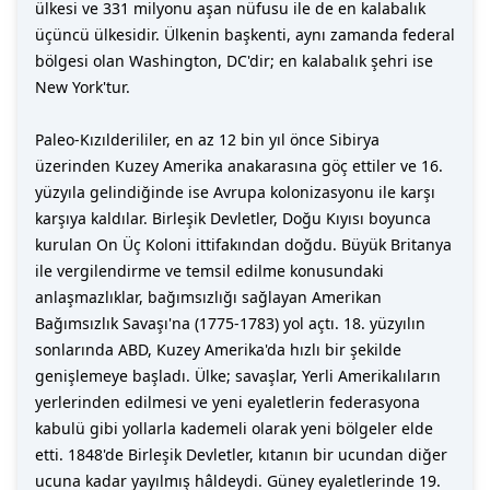
ülkesi ve 331 milyonu aşan nüfusu ile de en kalabalık
üçüncü ülkesidir. Ülkenin başkenti, aynı zamanda federal
bölgesi olan Washington, DC'dir; en kalabalık şehri ise
New York'tur.
Paleo-Kızılderililer, en az 12 bin yıl önce Sibirya
üzerinden Kuzey Amerika anakarasına göç ettiler ve 16.
yüzyıla gelindiğinde ise Avrupa kolonizasyonu ile karşı
karşıya kaldılar. Birleşik Devletler, Doğu Kıyısı boyunca
kurulan On Üç Koloni ittifakından doğdu. Büyük Britanya
ile vergilendirme ve temsil edilme konusundaki
anlaşmazlıklar, bağımsızlığı sağlayan Amerikan
Bağımsızlık Savaşı'na (1775-1783) yol açtı. 18. yüzyılın
sonlarında ABD, Kuzey Amerika'da hızlı bir şekilde
genişlemeye başladı. Ülke; savaşlar, Yerli Amerikalıların
yerlerinden edilmesi ve yeni eyaletlerin federasyona
kabulü gibi yollarla kademeli olarak yeni bölgeler elde
etti. 1848'de Birleşik Devletler, kıtanın bir ucundan diğer
ucuna kadar yayılmış hâldeydi. Güney eyaletlerinde 19.