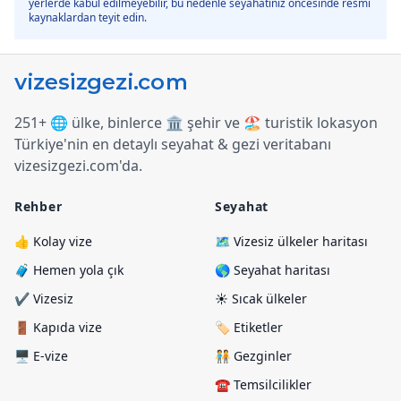
yerlerde kabul edilmeyebilir, bu nedenle seyahatiniz öncesinde resmi
kaynaklardan teyit edin.
251+ 🌐 ülke, binlerce 🏛️ şehir ve 🏖️ turistik lokasyon
Türkiye
'
nin en detaylı seyahat & gezi veritabanı
vizesizgezi.com
'
da.
Rehber
Seyahat
👍 Kolay vize
🗺️ Vizesiz ülkeler haritası
🧳 Hemen yola çık
🌎 Seyahat haritası
✔️ Vizesiz
☀️ Sıcak ülkeler
🚪 Kapıda vize
🏷️ Etiketler
🖥️ E-vize
🧑‍🤝‍🧑 Gezginler
☎️ Temsilcilikler