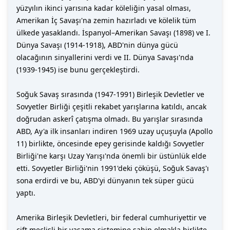
yüzyılın ikinci yarısına kadar köleliğin yasal olması,
Amerikan İç Savaşı'na zemin hazırladı ve kölelik tüm
ülkede yasaklandı. İspanyol–Amerikan Savaşı (1898) ve I.
Dünya Savaşı (1914-1918), ABD'nin dünya gücü
olacağının sinyallerini verdi ve II. Dünya Savaşı'nda
(1939-1945) ise bunu gerçekleştirdi.
Soğuk Savaş sırasında (1947-1991) Birleşik Devletler ve
Sovyetler Birliği çeşitli rekabet yarışlarına katıldı, ancak
doğrudan askerî çatışma olmadı. Bu yarışlar sırasında
ABD, Ay'a ilk insanları indiren 1969 uzay uçuşuyla (Apollo
11) birlikte, öncesinde epey gerisinde kaldığı Sovyetler
Birliği'ne karşı Uzay Yarışı'nda önemli bir üstünlük elde
etti. Sovyetler Birliği'nin 1991'deki çöküşü, Soğuk Savaş'ı
sona erdirdi ve bu, ABD'yi dünyanın tek süper gücü
yaptı.
Amerika Birleşik Devletleri, bir federal cumhuriyettir ve
çift meclisli bir yasama sistemine sahip olmakla birlikte,