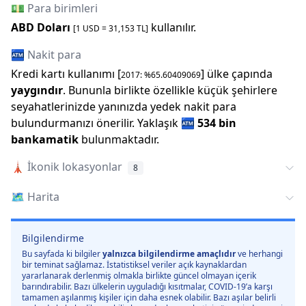
💵 Para birimleri
ABD Doları
kullanılır.
[1
USD
=
31,153
TL]
🏧 Nakit para
Kredi kartı kullanımı [
] ülke çapında
2017
: %
65.60409069
yaygındır
. Bununla birlikte özellikle küçük şehirlere
seyahatlerinizde yanınızda yedek nakit para
bulundurmanızı önerilir.
Yaklaşık
🏧
534 bin
bankamatik
bulunmaktadır.
🗼
İkonik lokasyonlar
8
🗺️
Harita
Bilgilendirme
Bu sayfada ki bilgiler
yalnızca bilgilendirme amaçlıdır
ve herhangi
bir teminat sağlamaz. İstatistiksel veriler açık kaynaklardan
yararlanarak derlenmiş olmakla birlikte güncel olmayan içerik
barındırabilir. Bazı ülkelerin uyguladığı kısıtmalar, COVID-19’a karşı
tamamen aşılanmış kişiler için daha esnek olabilir. Bazı aşılar belirli