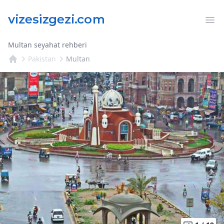
Op
Multan seyahat rehberi
Pakistan
Multan