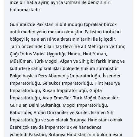
ince bir hatla ayırır, ayrıca Umman ile deniz sınırı
bulunmaktadır.
Günümüzde Pakistan'ın bulunduğu topraklar birçok
antik medeniyetin mekanı olmuştur. Pakistan tarihi bu
bölgeyi içine alan Hint altkıtasının tarihi ile iç içedir.
Tarih öncesinde Cilalı Taş Devri'ne ait Mehrgarh ve Tunç
Çağı İndus Vadisi Uygarlığı; Hindu, Hint-Yunan,
Müslüman, Türk-Moğol, Afgan ve Sih gibi farklı inanç ve
kültürlere sahip krallıklar bölgede hüküm sürmüştür.
Bölge başlıca Pers Ahameniş İmparatorluğu, İskender
İmparatorluğu, Seleukos İmparatorluğu, Hint Maurya
İmparatorluğu, Kuşan İmparatorluğu, Gupta
İmparatorluğu, Arap Emevîler, Türk-Moğol Gazneliler,
Gurlular, Delhi Sultanlığı, Moğol İmparatorluğu,
Babürlüler, Afgan Dürranîler ve Surîler, kısmen Sih
İmparatorluğu ve son olarak Britanya Hindistanı olmak
üzere çok sayıda imparatorluk ve hanedanca
yönetildi.Pakistan, Britanya Hindistanı'nın bölünmesini