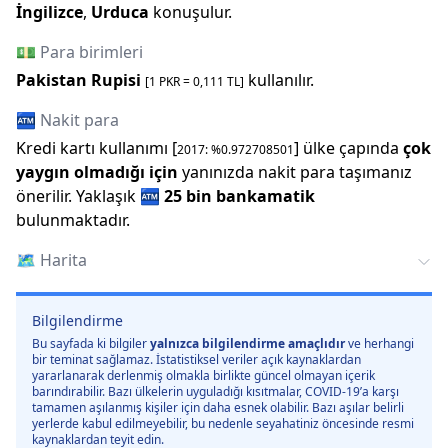
İngilizce
,
Urduca
konuşulur.
💵 Para birimleri
Pakistan Rupisi
kullanılır.
[1
PKR
=
0,111
TL]
🏧 Nakit para
Kredi kartı kullanımı [
] ülke çapında
çok
2017
: %
0.972708501
yaygın olmadığı için
yanınızda nakit para taşımanız
önerilir.
Yaklaşık
🏧
25 bin
bankamatik
bulunmaktadır.
🗺️
Harita
Bilgilendirme
Bu sayfada ki bilgiler
yalnızca bilgilendirme amaçlıdır
ve herhangi
bir teminat sağlamaz. İstatistiksel veriler açık kaynaklardan
yararlanarak derlenmiş olmakla birlikte güncel olmayan içerik
barındırabilir. Bazı ülkelerin uyguladığı kısıtmalar, COVID-19’a karşı
tamamen aşılanmış kişiler için daha esnek olabilir. Bazı aşılar belirli
yerlerde kabul edilmeyebilir, bu nedenle seyahatiniz öncesinde resmi
kaynaklardan teyit edin.