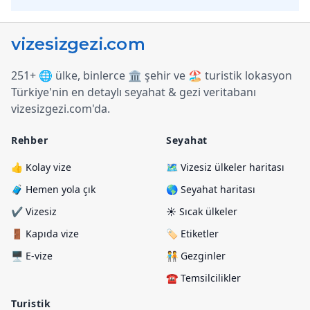
251+ 🌐 ülke, binlerce 🏛️ şehir ve 🏖️ turistik lokasyon
Türkiye
'
nin en detaylı seyahat & gezi veritabanı
vizesizgezi.com
'
da.
Rehber
Seyahat
👍 Kolay vize
🗺️ Vizesiz ülkeler haritası
🧳 Hemen yola çık
🌎 Seyahat haritası
✔️ Vizesiz
☀️ Sıcak ülkeler
🚪 Kapıda vize
🏷️ Etiketler
🖥️ E-vize
🧑‍🤝‍🧑 Gezginler
☎️ Temsilcilikler
Turistik