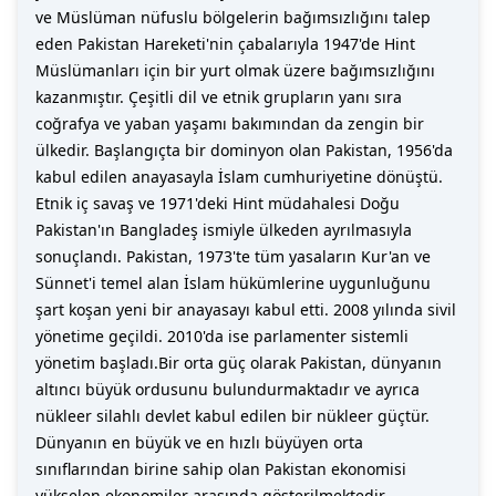
ve Müslüman nüfuslu bölgelerin bağımsızlığını talep
eden Pakistan Hareketi'nin çabalarıyla 1947'de Hint
Müslümanları için bir yurt olmak üzere bağımsızlığını
kazanmıştır. Çeşitli dil ve etnik grupların yanı sıra
coğrafya ve yaban yaşamı bakımından da zengin bir
ülkedir. Başlangıçta bir dominyon olan Pakistan, 1956'da
kabul edilen anayasayla İslam cumhuriyetine dönüştü.
Etnik iç savaş ve 1971'deki Hint müdahalesi Doğu
Pakistan'ın Bangladeş ismiyle ülkeden ayrılmasıyla
sonuçlandı. Pakistan, 1973'te tüm yasaların Kur'an ve
Sünnet'i temel alan İslam hükümlerine uygunluğunu
şart koşan yeni bir anayasayı kabul etti. 2008 yılında sivil
yönetime geçildi. 2010'da ise parlamenter sistemli
yönetim başladı.Bir orta güç olarak Pakistan, dünyanın
altıncı büyük ordusunu bulundurmaktadır ve ayrıca
nükleer silahlı devlet kabul edilen bir nükleer güçtür.
Dünyanın en büyük ve en hızlı büyüyen orta
sınıflarından birine sahip olan Pakistan ekonomisi
yükselen ekonomiler arasında gösterilmektedir.