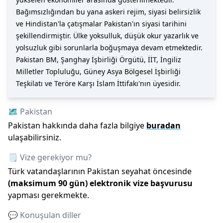
Bağımsızlığından bu yana askeri rejim, siyasi belirsizlik
ve Hindistan'la çatışmalar Pakistan'ın siyasi tarihini
şekillendirmiştir. Ülke yoksulluk, düşük okur yazarlık ve
yolsuzluk gibi sorunlarla boğuşmaya devam etmektedir.
Pakistan BM, Şanghay İşbirliği Örgütü, İİT, İngiliz
Milletler Topluluğu, Güney Asya Bölgesel İşbirliği
Teşkilatı ve Teröre Karşı İslam İttifakı'nın üyesidir.
🗺️
Pakistan
Pakistan
hakkında daha fazla bilgiye
buradan
ulaşabilirsiniz.
🗒️ Vize gerekiyor mu?
Türk vatandaşlarının
Pakistan
seyahat öncesinde
(maksimum
90
gün)
elektronik vize başvurusu
yapması gerekmekte.
💬 Konuşulan diller