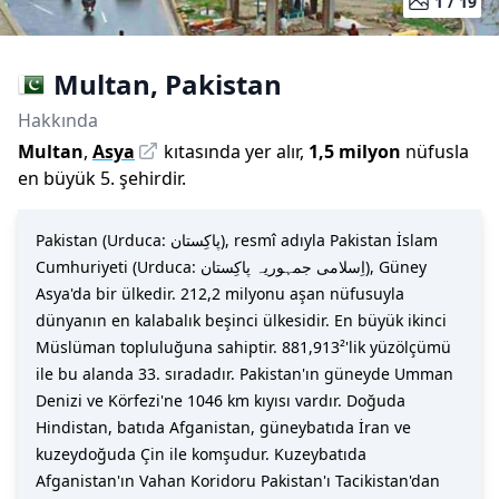
1 /
19
Multan
,
Pakistan
Hakkında
Multan
,
Asya
kıtasında yer alır,
1,5 milyon
nüfusla
en büyük 5. şehirdir
.
Pakistan (Urduca: پاکِستان), resmî adıyla Pakistan İslam
Cumhuriyeti (Urduca: اِسلامی جمہوریہ پاكِستان), Güney
Asya'da bir ülkedir. 212,2 milyonu aşan nüfusuyla
dünyanın en kalabalık beşinci ülkesidir. En büyük ikinci
Müslüman topluluğuna sahiptir. 881,913²'lik yüzölçümü
ile bu alanda 33. sıradadır. Pakistan'ın güneyde Umman
Denizi ve Körfezi'ne 1046 km kıyısı vardır. Doğuda
Hindistan, batıda Afganistan, güneybatıda İran ve
kuzeydoğuda Çin ile komşudur. Kuzeybatıda
Afganistan'ın Vahan Koridoru Pakistan'ı Tacikistan'dan