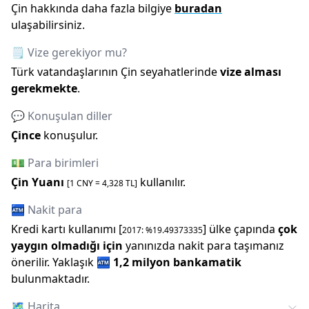
Çin
hakkında daha fazla bilgiye
buradan
ulaşabilirsiniz.
🗒️ Vize gerekiyor mu?
Türk vatandaşlarının
Çin
seyahatlerinde
vize alması
gerekmekte
.
💬 Konuşulan diller
Çince
konuşulur.
💵 Para birimleri
Çin Yuanı
kullanılır.
[1
CNY
=
4,328
TL]
🏧 Nakit para
Kredi kartı kullanımı [
] ülke çapında
çok
2017
: %
19.49373335
yaygın olmadığı için
yanınızda nakit para taşımanız
önerilir.
Yaklaşık
🏧
1,2 milyon
bankamatik
bulunmaktadır.
🗺️
Harita