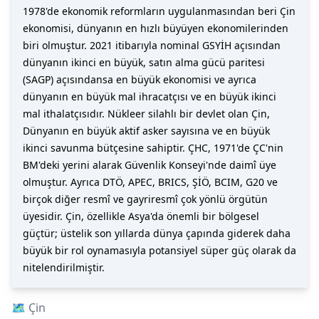
1978'de ekonomik reformların uygulanmasından beri Çin
ekonomisi, dünyanın en hızlı büyüyen ekonomilerinden
biri olmuştur. 2021 itibarıyla nominal GSYİH açısından
dünyanın ikinci en büyük, satın alma gücü paritesi
(SAGP) açısındansa en büyük ekonomisi ve ayrıca
dünyanın en büyük mal ihracatçısı ve en büyük ikinci
mal ithalatçısıdır. Nükleer silahlı bir devlet olan Çin,
Dünyanın en büyük aktif asker sayısına ve en büyük
ikinci savunma bütçesine sahiptir. ÇHC, 1971'de ÇC'nin
BM'deki yerini alarak Güvenlik Konseyi'nde daimî üye
olmuştur. Ayrıca DTÖ, APEC, BRICS, ŞİÖ, BCIM, G20 ve
birçok diğer resmî ve gayriresmî çok yönlü örgütün
üyesidir. Çin, özellikle Asya'da önemli bir bölgesel
güçtür; üstelik son yıllarda dünya çapında giderek daha
büyük bir rol oynamasıyla potansiyel süper güç olarak da
nitelendirilmiştir.
🗺️
Çin