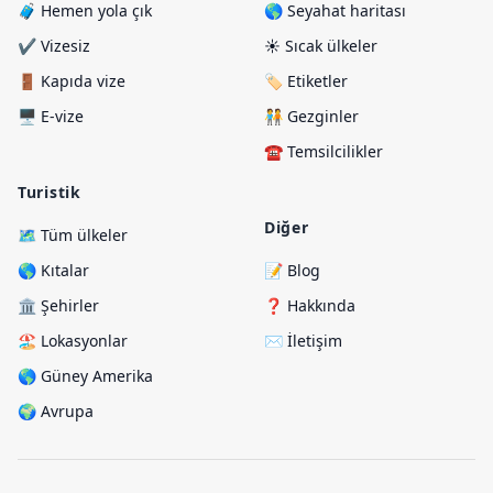
🧳 Hemen yola çık
🌎 Seyahat haritası
✔️ Vizesiz
☀️ Sıcak ülkeler
🚪 Kapıda vize
🏷️ Etiketler
🖥️ E-vize
🧑‍🤝‍🧑 Gezginler
☎️ Temsilcilikler
Turistik
Diğer
🗺️ Tüm ülkeler
🌎 Kıtalar
📝 Blog
🏛️ Şehirler
❓ Hakkında
🏖️ Lokasyonlar
✉️ İletişim
🌎 Güney Amerika
🌍 Avrupa