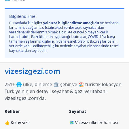
Bilgilendirme
Bu sayfada ki bilgiler
yalnızca bilgilendirme amaçlıdır
ve herhangi
bir teminat sağlamaz. İstatistiksel veriler açık kaynaklardan
yararlanarak derlenmiş olmakla birlikte güncel olmayan içerik
barındırabilir. Bazı ülkelerin uyguladığı kısıtmalar, COVID-19’a karşı
tamamen aşılanmış kişiler için daha esnek olabilir. Bazı aşılar belirli
yerlerde kabul edilmeyebilir, bu nedenle seyahatiniz öncesinde resmi
kaynaklardan teyit edin.
251+ 🌐 ülke, binlerce 🏛️ şehir ve 🏖️ turistik lokasyon
Türkiye
'
nin en detaylı seyahat & gezi veritabanı
vizesizgezi.com
'
da.
Rehber
Seyahat
👍 Kolay vize
🗺️ Vizesiz ülkeler haritası