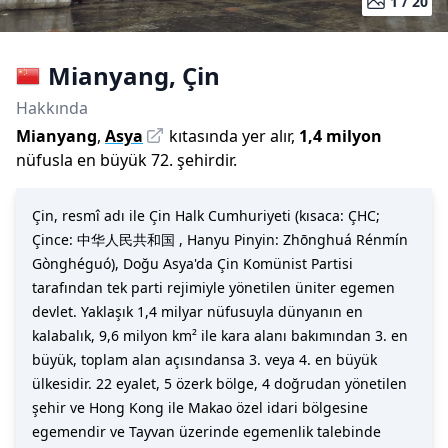
1 /
20
Mianyang
,
Çin
Hakkında
Mianyang
,
Asya
kıtasında yer alır,
1,4 milyon
nüfusla
en büyük 72. şehirdir
.
Çin, resmî adı ile Çin Halk Cumhuriyeti (kısaca: ÇHC;
Çince: 中华人民共和国 , Hanyu Pinyin: Zhōnghuá Rénmín
Gònghéguó), Doğu Asya'da Çin Komünist Partisi
tarafından tek parti rejimiyle yönetilen üniter egemen
devlet. Yaklaşık 1,4 milyar nüfusuyla dünyanın en
kalabalık, 9,6 milyon km² ile kara alanı bakımından 3. en
büyük, toplam alan açısındansa 3. veya 4. en büyük
ülkesidir. 22 eyalet, 5 özerk bölge, 4 doğrudan yönetilen
şehir ve Hong Kong ile Makao özel idari bölgesine
egemendir ve Tayvan üzerinde egemenlik talebinde