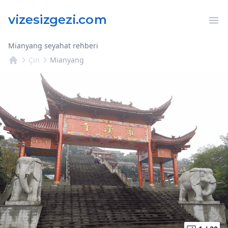
Op
Mianyang seyahat rehberi
Çin
Mianyang