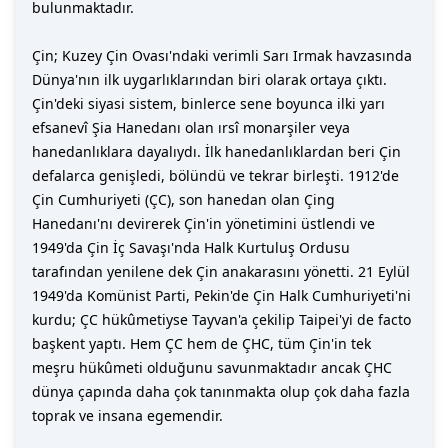
bulunmaktadır.
Çin; Kuzey Çin Ovası'ndaki verimli Sarı Irmak havzasında
Dünya'nın ilk uygarlıklarından biri olarak ortaya çıktı.
Çin'deki siyasi sistem, binlerce sene boyunca ilki yarı
efsanevî Şia Hanedanı olan ırsî monarşiler veya
hanedanlıklara dayalıydı. İlk hanedanlıklardan beri Çin
defalarca genişledi, bölündü ve tekrar birleşti. 1912'de
Çin Cumhuriyeti (ÇC), son hanedan olan Çing
Hanedanı'nı devirerek Çin'in yönetimini üstlendi ve
1949'da Çin İç Savaşı'nda Halk Kurtuluş Ordusu
tarafından yenilene dek Çin anakarasını yönetti. 21 Eylül
1949'da Komünist Parti, Pekin'de Çin Halk Cumhuriyeti'ni
kurdu; ÇC hükûmetiyse Tayvan'a çekilip Taipei'yi de facto
başkent yaptı. Hem ÇC hem de ÇHC, tüm Çin'in tek
meşru hükûmeti olduğunu savunmaktadır ancak ÇHC
dünya çapında daha çok tanınmakta olup çok daha fazla
toprak ve insana egemendir.