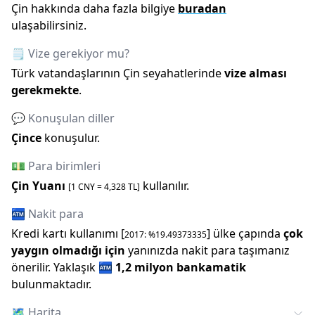
Çin
hakkında daha fazla bilgiye
buradan
ulaşabilirsiniz.
🗒️ Vize gerekiyor mu?
Türk vatandaşlarının
Çin
seyahatlerinde
vize alması
gerekmekte
.
💬 Konuşulan diller
Çince
konuşulur.
💵 Para birimleri
Çin Yuanı
kullanılır.
[1
CNY
=
4,328
TL]
🏧 Nakit para
Kredi kartı kullanımı [
] ülke çapında
çok
2017
: %
19.49373335
yaygın olmadığı için
yanınızda nakit para taşımanız
önerilir.
Yaklaşık
🏧
1,2 milyon
bankamatik
bulunmaktadır.
🗺️
Harita