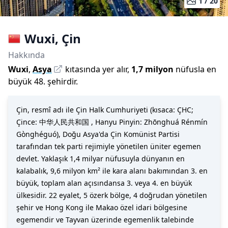
1 /
20
Wuxi
,
Çin
Hakkında
Wuxi
,
Asya
kıtasında yer alır,
1,7 milyon
nüfusla
en
büyük 48. şehirdir
.
Çin, resmî adı ile Çin Halk Cumhuriyeti (kısaca: ÇHC;
Çince: 中华人民共和国 , Hanyu Pinyin: Zhōnghuá Rénmín
Gònghéguó), Doğu Asya'da Çin Komünist Partisi
tarafından tek parti rejimiyle yönetilen üniter egemen
devlet. Yaklaşık 1,4 milyar nüfusuyla dünyanın en
kalabalık, 9,6 milyon km² ile kara alanı bakımından 3. en
büyük, toplam alan açısındansa 3. veya 4. en büyük
ülkesidir. 22 eyalet, 5 özerk bölge, 4 doğrudan yönetilen
şehir ve Hong Kong ile Makao özel idari bölgesine
egemendir ve Tayvan üzerinde egemenlik talebinde