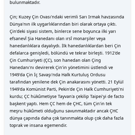
bulunmaktadır.
Çin; Kuzey Çin Ovası'ndaki verimli Sarı Irmak havzasında
Dünya'nın ilk uygarlıklarından biri olarak ortaya çıktı.
Çin'deki siyasi sistem, binlerce sene boyunca ilki yarı
efsanevî Şia Hanedanı olan ırsî monarşiler veya
hanedanlıklara dayalıydı. İlk hanedanlıklardan beri Çin
defalarca genişledi, bölündü ve tekrar birleşti. 1912'de
Çin Cumhuriyeti (ÇC), son hanedan olan Çing
Hanedanı'nı devirerek Çin'in yönetimini üstlendi ve
1949'da Çin İç Savaşı'nda Halk Kurtuluş Ordusu
tarafından yenilene dek Çin anakarasını yönetti. 21 Eylül
1949'da Komünist Parti, Pekin'de Çin Halk Cumhuriyeti'ni
kurdu; ÇC hükûmetiyse Tayvan'a çekilip Taipei'yi de facto
başkent yaptı. Hem ÇC hem de ÇHC, tüm Çin'in tek
meşru hükûmeti olduğunu savunmaktadır ancak ÇHC
dünya çapında daha çok tanınmakta olup çok daha fazla
toprak ve insana egemendir.