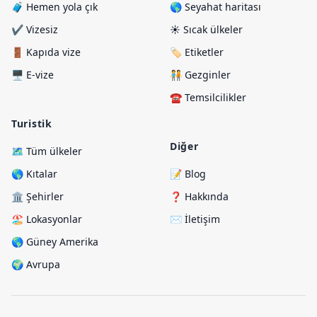
🧳 Hemen yola çık
🌎 Seyahat haritası
✔️ Vizesiz
☀️ Sıcak ülkeler
🚪 Kapıda vize
🏷️ Etiketler
🖥️ E-vize
🧑‍🤝‍🧑 Gezginler
☎️ Temsilcilikler
Turistik
Diğer
🗺️ Tüm ülkeler
🌎 Kıtalar
📝 Blog
🏛️ Şehirler
❓ Hakkında
🏖️ Lokasyonlar
✉️ İletişim
🌎 Güney Amerika
🌍 Avrupa