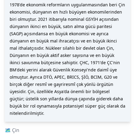
1978'de ekonomik reformların uygulanmasından beri Çin
ekonomisi, dünyanın en hızlı büyüyen ekonomilerinden
biri olmuştur. 2021 itibarıyla nominal GSYİH açısından
dünyanın ikinci en büyük, satın alma gücü paritesi
(SAGP) açısındansa en büyük ekonomisi ve ayrıca
dünyanın en büyük mal ihracatçısı ve en büyük ikinci
mal ithalatçısıdır. Nükleer silahlı bir devlet olan Çin,
Dünyanın en büyük aktif asker sayısına ve en büyük
ikinci savunma bütçesine sahiptir. ÇHC, 1971'de ÇC'nin
BM'deki yerini alarak Güvenlik Konseyi'nde daimî üye
olmuştur. Ayrıca DTÖ, APEC, BRICS, ŞİÖ, BCIM, G20 ve
birçok diğer resmî ve gayriresmî çok yönlü örgütün
üyesidir. Çin, özellikle Asya'da önemli bir bölgesel
güçtür; üstelik son yıllarda dünya çapında giderek daha
büyük bir rol oynamasıyla potansiyel süper güç olarak da
nitelendirilmiştir.
🗺️
Çin