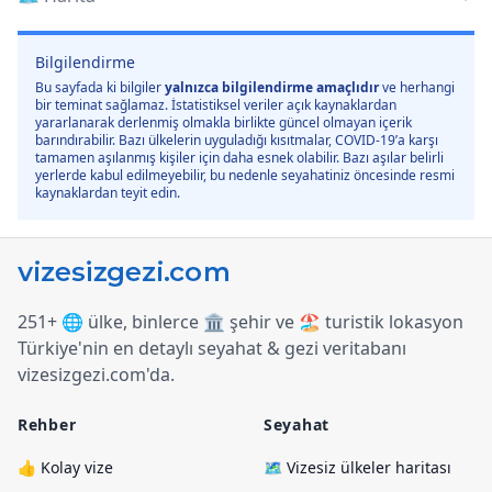
Bilgilendirme
Bu sayfada ki bilgiler
yalnızca bilgilendirme amaçlıdır
ve herhangi
bir teminat sağlamaz. İstatistiksel veriler açık kaynaklardan
yararlanarak derlenmiş olmakla birlikte güncel olmayan içerik
barındırabilir. Bazı ülkelerin uyguladığı kısıtmalar, COVID-19’a karşı
tamamen aşılanmış kişiler için daha esnek olabilir. Bazı aşılar belirli
yerlerde kabul edilmeyebilir, bu nedenle seyahatiniz öncesinde resmi
kaynaklardan teyit edin.
251+ 🌐 ülke, binlerce 🏛️ şehir ve 🏖️ turistik lokasyon
Türkiye
'
nin en detaylı seyahat & gezi veritabanı
vizesizgezi.com
'
da.
Rehber
Seyahat
👍 Kolay vize
🗺️ Vizesiz ülkeler haritası