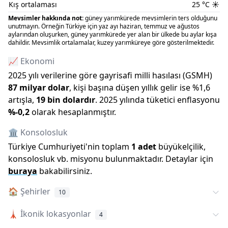
Kış ortalaması
25
°C
☀️
Mevsimler hakkında not:
güney yarımkürede mevsimlerin ters olduğunu
unutmayın. Örneğin Türkiye için yaz ayı haziran, temmuz ve ağustos
aylarından oluşurken, güney yarımkürede yer alan bir ülkede bu aylar kışa
dahildir. Mevsimlik ortalamalar, kuzey yarımküreye göre gösterilmektedir.
📈 Ekonomi
2025
yılı verilerine göre gayrisafi milli hasılası (GSMH)
87 milyar
dolar
, kişi başına düşen yıllık gelir ise %
1,6
artışla
,
19 bin
dolardır
.
2025
yılında tüketici enflasyonu
%
-0,2
olarak hesaplanmıştır.
🏛️ Konsolosluk
Türkiye Cumhuriyeti
'
nin toplam
1
adet
büyükelçilik,
konsolosluk vb. misyonu bulunmaktadır. Detaylar için
buraya
bakabilirsiniz.
🏠
Şehirler
10
🗼
İkonik lokasyonlar
4