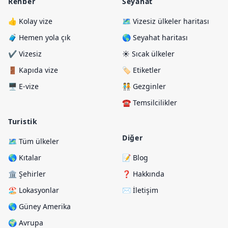
Rehber
Seyahat
👍 Kolay vize
🗺️ Vizesiz ülkeler haritası
🧳 Hemen yola çık
🌎 Seyahat haritası
✔️ Vizesiz
☀️ Sıcak ülkeler
🚪 Kapıda vize
🏷️ Etiketler
🖥️ E-vize
🧑‍🤝‍🧑 Gezginler
☎️ Temsilcilikler
Turistik
Diğer
🗺️ Tüm ülkeler
🌎 Kıtalar
📝 Blog
🏛️ Şehirler
❓ Hakkında
🏖️ Lokasyonlar
✉️ İletişim
🌎 Güney Amerika
🌍 Avrupa