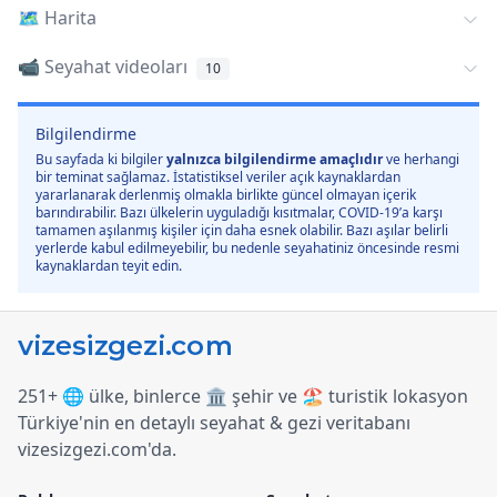
🗺️
Harita
📹 Seyahat videoları
10
Bilgilendirme
Bu sayfada ki bilgiler
yalnızca bilgilendirme amaçlıdır
ve herhangi
bir teminat sağlamaz. İstatistiksel veriler açık kaynaklardan
yararlanarak derlenmiş olmakla birlikte güncel olmayan içerik
barındırabilir. Bazı ülkelerin uyguladığı kısıtmalar, COVID-19’a karşı
tamamen aşılanmış kişiler için daha esnek olabilir. Bazı aşılar belirli
yerlerde kabul edilmeyebilir, bu nedenle seyahatiniz öncesinde resmi
kaynaklardan teyit edin.
251+ 🌐 ülke, binlerce 🏛️ şehir ve 🏖️ turistik lokasyon
Türkiye
'
nin en detaylı seyahat & gezi veritabanı
vizesizgezi.com
'
da.