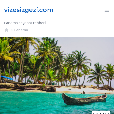
Op
Panama seyahat rehberi
Panama