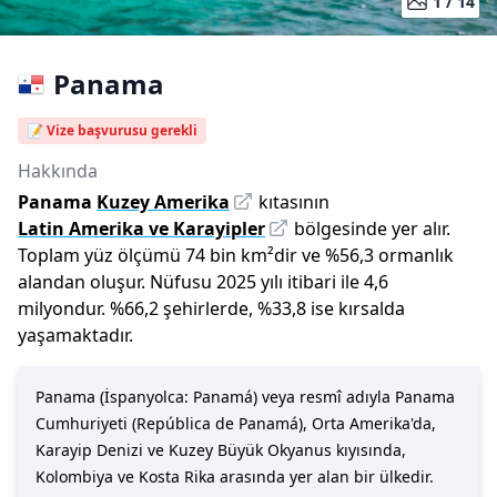
1 /
14
Panama
📝 Vize başvurusu gerekli
Hakkında
Panama
Kuzey Amerika
kıtasının
Latin Amerika ve Karayipler
bölgesinde yer alır.
Toplam yüz ölçümü
74 bin
km²dir
ve
%
56,3
ormanlık
alandan oluşur.
Nüfusu
2025
yılı
itibari ile
4,6
milyon
dur
.
%
66,2
şehirlerde,
%
33,8
ise kırsalda
yaşamaktadır.
Panama (İspanyolca: Panamá) veya resmî adıyla Panama
Cumhuriyeti (República de Panamá), Orta Amerika'da,
Karayip Denizi ve Kuzey Büyük Okyanus kıyısında,
Kolombiya ve Kosta Rika arasında yer alan bir ülkedir.