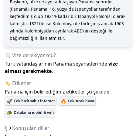
Başkenti, ülke ile aynı adı taşıyan Panama şehridir
(Panamá). Panama, 16. yüzyılda İspanyollar tarafından
keşfedilmiş olup 1821’e kadar bir İspanyol kolonisi olarak
kalmıştır. 1821’de ise Kolombiya ile birleşmiş ancak 1903
yılında Kolombiya’dan ayrılarak ABD’nin desteği ile
bağımsızlığını ilan etmiştir.
🗒️ Vize gerekiyor mu?
Türk vatandaşlarının
Panama
seyahatlerinde
vize
alması gerekmekte
.
🏷️ Etiketler
Panama
için belirlediğimiz etiketler şu şekilde:
🚀
🔥
Çok hızlı sabit internet
Çok sıcak hava
🐢
Ortalama mobil & wifi
💬 Konuşulan diller