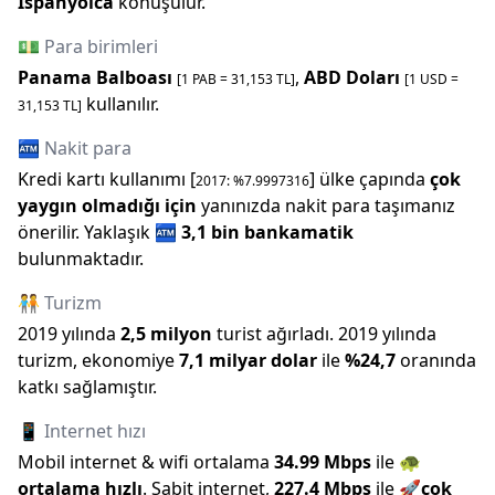
İspanyolca
konuşulur.
💵 Para birimleri
Panama Balboası
,
ABD Doları
[1
PAB
=
31,153
TL]
[1
USD
=
kullanılır.
31,153
TL]
🏧 Nakit para
Kredi kartı kullanımı [
] ülke çapında
çok
2017
: %
7.9997316
yaygın olmadığı için
yanınızda nakit para taşımanız
önerilir.
Yaklaşık
🏧
3,1 bin
bankamatik
bulunmaktadır.
🧑‍🤝‍🧑 Turizm
2019
yılında
2,5 milyon
turist ağırladı.
2019
yılında
turizm, ekonomiye
7,1 milyar
dolar
ile
%
24,7
oranında
katkı sağlamıştır.
📱 Internet hızı
Mobil internet & wifi ortalama
34.99
Mbps
ile
🐢
ortalama hızlı
.
Sabit internet,
227.4
Mbps
ile
🚀
çok