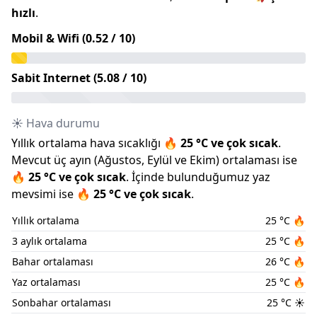
hızlı
.
Mobil & Wifi (
0.52
/ 10)
Sabit Internet (
5.08
/ 10)
☀️ Hava durumu
Yıllık ortalama hava sıcaklığı
🔥
25
°C ve
çok sıcak
.
Mevcut üç ayın (
Ağustos
,
Eylül
ve
Ekim
) ortalaması ise
🔥
25
°C ve
çok sıcak
.
İçinde bulunduğumuz
yaz
mevsimi ise
🔥
25
°C ve
çok sıcak
.
Yıllık ortalama
25
°C
🔥
3 aylık ortalama
25
°C
🔥
Bahar ortalaması
26
°C
🔥
Yaz ortalaması
25
°C
🔥
Sonbahar ortalaması
25
°C
☀️