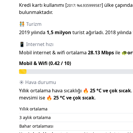
Kredi kartı kullanımı [
] ülke çapında
2017
: %
4.935999587
bulunmaktadır.
🧑‍🤝‍🧑 Turizm
2019
yılında
1,5 milyon
turist ağırladı.
2018
yılında
📱 Internet hızı
Mobil internet & wifi ortalama
28.13
Mbps
ile
🐢
or
Mobil & Wifi (
0.42
/ 10)
☀️ Hava durumu
Yıllık ortalama hava sıcaklığı
🔥
25
°C ve
çok sıcak
.
mevsimi ise
🔥
25
°C ve
çok sıcak
.
Yıllık ortalama
3 aylık ortalama
Bahar ortalaması