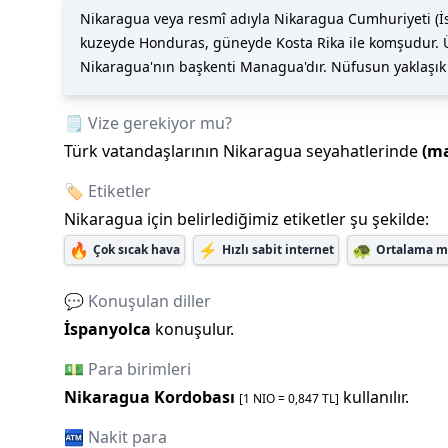
Nikaragua veya resmî adıyla Nikaragua Cumhuriyeti (İs
kuzeyde Honduras, güneyde Kosta Rika ile komşudur. Ül
Nikaragua'nın başkenti Managua'dır. Nüfusun yaklaşık 
🗒️ Vize gerekiyor mu?
Türk vatandaşlarının
Nikaragua
seyahatlerinde
(m
🏷️ Etiketler
Nikaragua
için belirlediğimiz etiketler şu şekilde:
🔥
⚡
🐢
Çok sıcak hava
Hızlı sabit internet
Ortalama mo
💬 Konuşulan diller
İspanyolca
konuşulur.
💵 Para birimleri
Nikaragua Kordobası
kullanılır.
[1
NIO
=
0,847
TL]
🏧 Nakit para