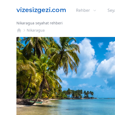
Rehber
Sey
Nikaragua seyahat rehberi
Nikaragua