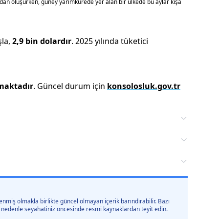
an oluşurken, güney yarımkürede yer alan bir ülkede bu aylar kışa
şla
,
2,9 bin
dolardır
.
2025
yılında tüketici
aktadır
. Güncel durum için
konsolosluk.gov.tr
nmiş olmakla birlikte güncel olmayan içerik barındırabilir. Bazı
 bu nedenle seyahatiniz öncesinde resmi kaynaklardan teyit edin.