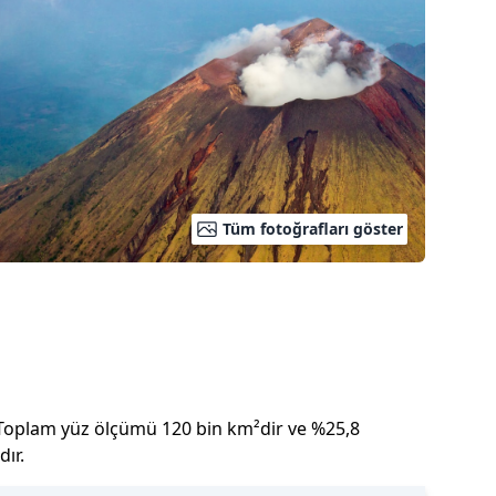
Tüm fotoğrafları göster
Toplam yüz ölçümü
120 bin
km²dir
ve
%
25,8
ır.