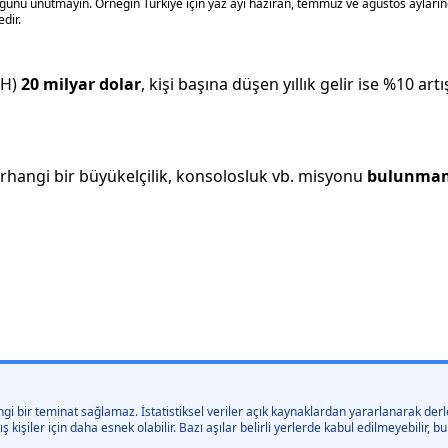
nu unutmayın. Örneğin Türkiye için yaz ayı haziran, temmuz ve ağustos aylarınd
dir.
MH)
20 milyar
dolar
, kişi başına düşen yıllık gelir ise %
10
artı
rhangi bir büyükelçilik, konsolosluk vb. misyonu
bulunmam
gi bir teminat sağlamaz. İstatistiksel veriler açık kaynaklardan yararlanarak derle
kişiler için daha esnek olabilir. Bazı aşılar belirli yerlerde kabul edilmeyebilir,