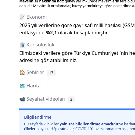
Mevsimler hakkında not:
güney yarımkürede mevsimlerin ters olduğu
dahildir. Mevsimlik ortalamalar, kuzey yarımküreye göre gösterilmekte
📈 Ekonomi
2025
yılı verilerine göre gayrisafi milli hasılası (GS
enflasyonu
%
2,1
olarak hesaplanmıştır.
🏛️ Konsolosluk
Elimizdeki verilere göre Türkiye Cumhuriyeti
'
nin he
adresine göz atabilirsiniz.
🏠
Şehirler
17
🗺️
Harita
📹 Seyahat videoları
2
Bilgilendirme
Bu sayfada ki bilgiler
yalnızca bilgilendirme amaçlıdır
ve herhan
ülkelerin uyguladığı kısıtmalar, COVID-19’a karşı tamamen aşılanmış 