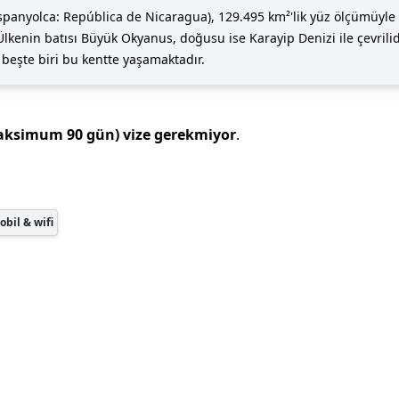
panyolca: República de Nicaragua), 129.495 km²'lik yüz ölçümüyle O
kenin batısı Büyük Okyanus, doğusu ise Karayip Denizi ile çevrilid
beşte biri bu kentte yaşamaktadır.
aksimum
90
gün)
vize gerekmiyor
.
bil & wifi