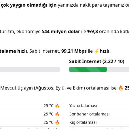
çok yaygın olmadığı için
yanınızda nakit para taşımanız öne
 turizm, ekonomiye
544 milyon
dolar
ile
%
9,8
oranında katkı
talama hızlı
.
Sabit internet,
99.21
Mbps
ile
⚡
hızlı
.
Sabit Internet (
2.22
/ 10)
Mevcut üç ayın (
Ağustos
,
Eylül
ve
Ekim
) ortalaması ise
🔥
2
25
°C
🔥
Yaz ortalaması
25
°C
🔥
Sonbahar ortalaması
26
°C
🔥
Kış ortalaması