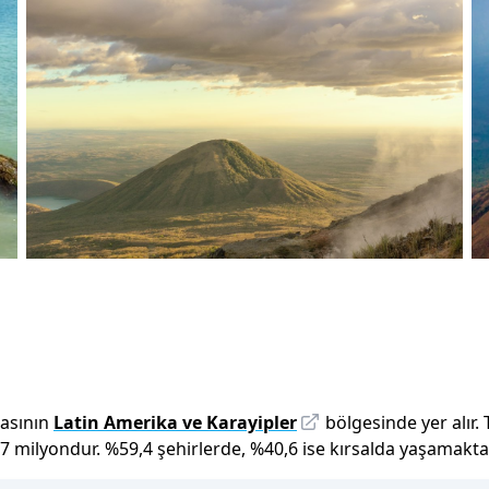
tasının
Latin Amerika ve Karayipler
bölgesinde yer alır.
7 milyon
dur
.
%
59,4
şehirlerde,
%
40,6
ise kırsalda yaşamaktad