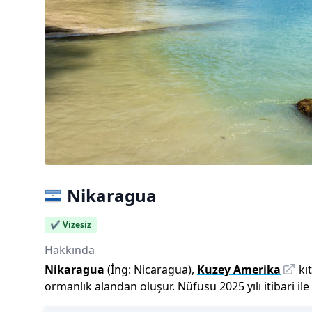
Nikaragua
✔️ Vizesiz
Hakkında
Nikaragua
(İng:
Nicaragua
),
Kuzey Amerika
kı
ormanlık alandan oluşur.
Nüfusu
2025
yılı
itibari ile