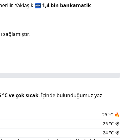
rilir.
Yaklaşık
🏧
1,4 bin
bankamatik
 sağlamıştır.
5
°C ve
çok sıcak
.
İçinde bulunduğumuz
yaz
25
°C
🔥
25
°C
☀️
24
°C
☀️