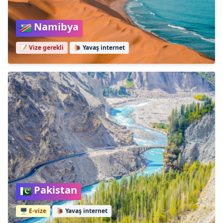
Namibya
📝 Vize gerekli
🐌
Yavaş internet
Pakistan
🖥️ E-vize
🐌
Yavaş internet