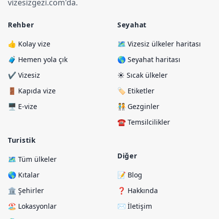
vizesizgezi.com
'
da.
Rehber
Seyahat
👍 Kolay vize
🗺️ Vizesiz ülkeler haritası
🧳 Hemen yola çık
🌎 Seyahat haritası
✔️ Vizesiz
☀️ Sıcak ülkeler
🚪 Kapıda vize
🏷️ Etiketler
🖥️ E-vize
🧑‍🤝‍🧑 Gezginler
☎️ Temsilcilikler
Turistik
Diğer
🗺️ Tüm ülkeler
🌎 Kıtalar
📝 Blog
🏛️ Şehirler
❓ Hakkında
🏖️ Lokasyonlar
✉️ İletişim