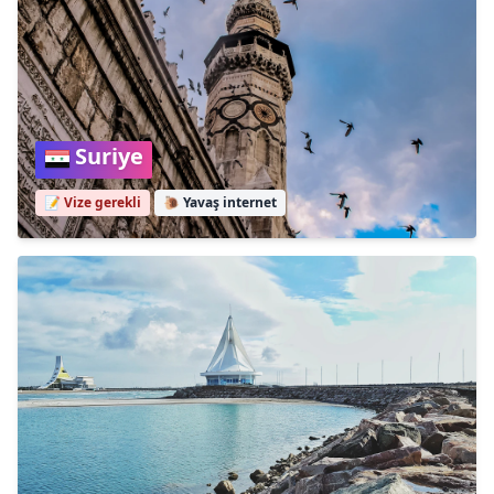
Suriye
📝 Vize gerekli
🐌
Yavaş internet