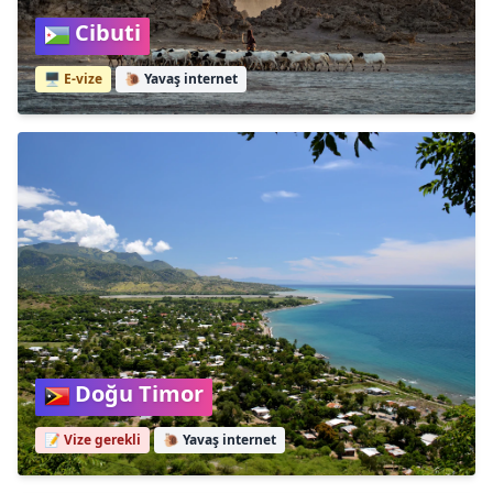
Cibuti
🖥️ E-vize
🐌
Yavaş internet
Doğu Timor
📝 Vize gerekli
🐌
Yavaş internet