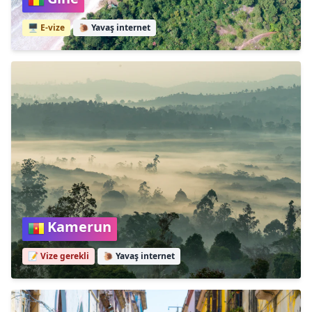
🖥️ E-vize
🐌
Yavaş internet
Kamerun
📝 Vize gerekli
🐌
Yavaş internet