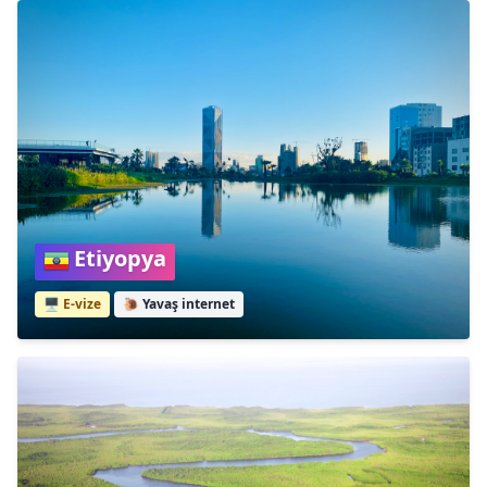
Etiyopya
🖥️ E-vize
🐌
Yavaş internet