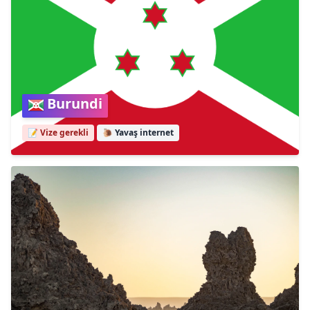
Burundi
📝 Vize gerekli
🐌
Yavaş internet