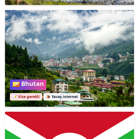
Bhutan
📝 Vize gerekli
🐌
Yavaş internet