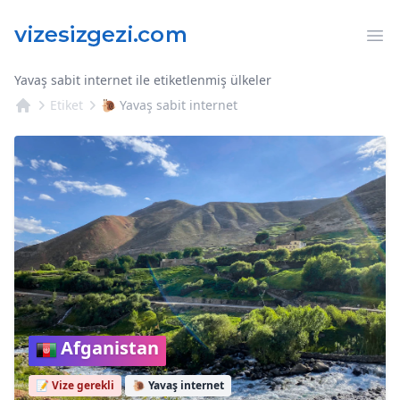
Op
Yavaş sabit internet ile etiketlenmiş ülkeler
Etiket
🐌 Yavaş sabit internet
Afganistan
📝 Vize gerekli
🐌
Yavaş internet