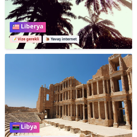
Liberya
📝 Vize gerekli
🐌
Yavaş internet
Libya