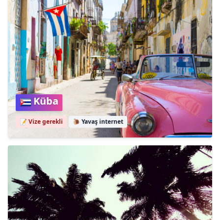
Küba
📝 Vize gerekli
🐌
Yavaş internet