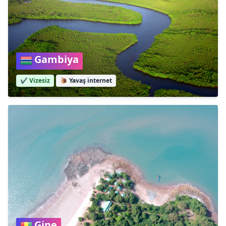
Gambiya
✔️ Vizesiz
🐌
Yavaş internet
Gine