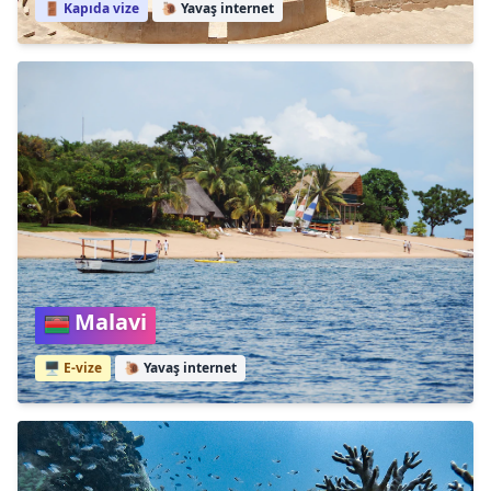
🚪 Kapıda vize
🐌
Yavaş internet
Malavi
🖥️ E-vize
🐌
Yavaş internet