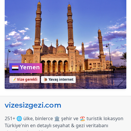
Yemen
📝 Vize gerekli
🐌
Yavaş internet
251+ 🌐 ülke, binlerce 🏛️ şehir ve 🏖️ turistik lokasyon
Türkiye
'
nin en detaylı seyahat & gezi veritabanı