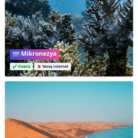
Mikronezya
✔️ Vizesiz
🐌
Yavaş internet