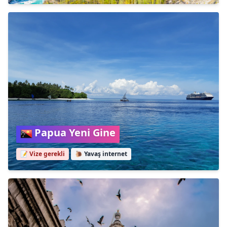
Papua Yeni Gine
📝 Vize gerekli
🐌
Yavaş internet