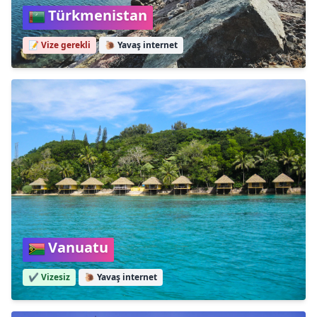
Türkmenistan
📝 Vize gerekli
🐌
Yavaş internet
Vanuatu
✔️ Vizesiz
🐌
Yavaş internet