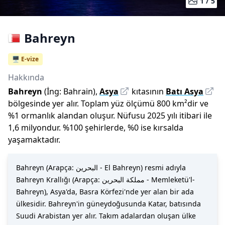
1 /
5
Bahreyn
🖥️ E-vize
Hakkında
Bahreyn
(İng:
Bahrain
),
Asya
kıtasının
Batı Asya
bölgesinde yer alır.
Toplam yüz ölçümü
800
km²dir
ve
%
1
ormanlık alandan oluşur.
Nüfusu
2025
yılı
itibari ile
1,6 milyon
dur
.
%
100
şehirlerde,
%
0
ise kırsalda
yaşamaktadır.
Bahreyn (Arapça: البحرين - El Bahreyn) resmi adıyla
Bahreyn Krallığı (Arapça: مملكة البحرين - Memleketü'l-
Bahreyn), Asya'da, Basra Körfezi'nde yer alan bir ada
ülkesidir. Bahreyn'in güneydoğusunda Katar, batısında
Suudi Arabistan yer alır. Takım adalardan oluşan ülke