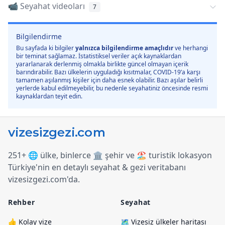
📹 Seyahat videoları
7
Bilgilendirme
Bu sayfada ki bilgiler
yalnızca bilgilendirme amaçlıdır
ve herhangi
bir teminat sağlamaz. İstatistiksel veriler açık kaynaklardan
yararlanarak derlenmiş olmakla birlikte güncel olmayan içerik
barındırabilir. Bazı ülkelerin uyguladığı kısıtmalar, COVID-19’a karşı
tamamen aşılanmış kişiler için daha esnek olabilir. Bazı aşılar belirli
yerlerde kabul edilmeyebilir, bu nedenle seyahatiniz öncesinde resmi
kaynaklardan teyit edin.
251+ 🌐 ülke, binlerce 🏛️ şehir ve 🏖️ turistik lokasyon
Türkiye
'
nin en detaylı seyahat & gezi veritabanı
vizesizgezi.com
'
da.
Rehber
Seyahat
👍 Kolay vize
🗺️ Vizesiz ülkeler haritası