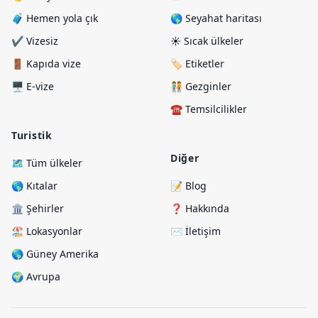
🧳 Hemen yola çık
🌎 Seyahat haritası
✔️ Vizesiz
☀️ Sıcak ülkeler
🚪 Kapıda vize
🏷️ Etiketler
🖥️ E-vize
🧑‍🤝‍🧑 Gezginler
☎️ Temsilcilikler
Turistik
Diğer
🗺️ Tüm ülkeler
🌎 Kıtalar
📝 Blog
🏛️ Şehirler
❓ Hakkında
🏖️ Lokasyonlar
✉️ İletişim
🌎 Güney Amerika
🌍 Avrupa