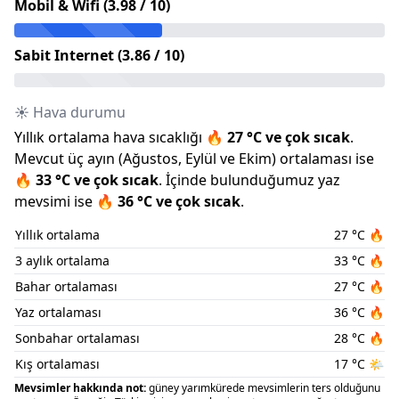
Mobil & Wifi (
3.98
/ 10)
Sabit Internet (
3.86
/ 10)
☀️ Hava durumu
Yıllık ortalama hava sıcaklığı
🔥
27
°C ve
çok sıcak
.
Mevcut üç ayın (
Ağustos
,
Eylül
ve
Ekim
) ortalaması ise
🔥
33
°C ve
çok sıcak
.
İçinde bulunduğumuz
yaz
mevsimi ise
🔥
36
°C ve
çok sıcak
.
Yıllık ortalama
27
°C
🔥
3 aylık ortalama
33
°C
🔥
Bahar ortalaması
27
°C
🔥
Yaz ortalaması
36
°C
🔥
Sonbahar ortalaması
28
°C
🔥
Kış ortalaması
17
°C
🌤️
Mevsimler hakkında not:
güney yarımkürede mevsimlerin ters olduğunu