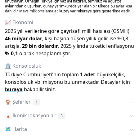
unutmayın. Örneğin Türkiye için yaz ayı haziran, temmuz ve ağustos
aylarından oluşurken, güney yarımkürede yer alan bir ülkede bu aylar kışa
dahildir. Mevsimlik ortalamalar, kuzey yarımküreye göre gösterilmektedir.
📈 Ekonomi
2025
yılı verilerine göre gayrisafi milli hasılası (GSMH)
46 milyar
dolar
, kişi başına düşen yıllık gelir ise %
0,8
artışla
,
29 bin
dolardır
.
2025
yılında tüketici enflasyonu
%
-0,1
olarak hesaplanmıştır.
🏛️ Konsolosluk
Türkiye Cumhuriyeti
'
nin toplam
1
adet
büyükelçilik,
konsolosluk vb. misyonu bulunmaktadır. Detaylar için
buraya
bakabilirsiniz.
🏠
Şehirler
1
🗼
İkonik lokasyonlar
3
🗺️
Harita