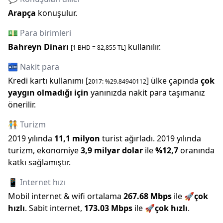
Arapça
konuşulur.
💵 Para birimleri
Bahreyn Dinarı
kullanılır.
[1
BHD
=
82,855
TL]
🏧 Nakit para
Kredi kartı kullanımı [
] ülke çapında
çok
2017
: %
29.84940112
yaygın olmadığı için
yanınızda nakit para taşımanız
önerilir.
🧑‍🤝‍🧑 Turizm
2019
yılında
11,1 milyon
turist ağırladı.
2019
yılında
turizm, ekonomiye
3,9 milyar
dolar
ile
%
12,7
oranında
katkı sağlamıştır.
📱 Internet hızı
Mobil internet & wifi ortalama
267.68
Mbps
ile
🚀
çok
hızlı
.
Sabit internet,
173.03
Mbps
ile
🚀
çok hızlı
.