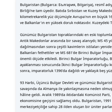
Bulgaristan (Bulgarca: България, Bılgariya), resmî adı
Birliği’ne tam üyedir. Batıda Sırbistan ve Kuzey Mak
kilometrekarelik yüz ölçümüyle Avrupa'nın en büyük 16. 
ve Balkanlar'ın en yüksek doruk noktasıdır. Kuzeydeki T
Günümüz Bulgaristan topraklarındaki en eski toplumlarda
Antik Makedonlar arasında bir savaş alanıydı; MS 45 yı
dağılmasından sonra çeşitli kavimlerin istilaları yeniden
Balkanları fethettiler ve MS 681'de Birinci Bulgar İmpa
önemli ölçüde etkiledi. Birinci Bulgar İmparatorluğu, Bi
ayaklanması sonucunda İkinci Bulgar İmparatorluğu kur
sonra, imparatorluk 1396'da dağıldı ve yaklaşık beş y
93 Harbi, Üçüncü Bulgar Devleti ve günümüz Bulgaristan
savaşında da Almanya ile yakınlaşmasına neden olmuştur.
hâline geldi. Aralık 1989'da iktidardaki Komünist Parti
ekonomisine geçişini sağlamış oldu. Bulgaristan, 1991
merkeziyetçiliğe sahip 28 ilden oluşan bir üniter par