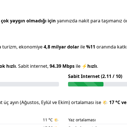
çok yaygın olmadığı için
yanınızda nakit para taşımanız öne
a turizm, ekonomiye
4,8 milyar
dolar
ile
%
11
oranında katkı
ok hızlı
.
Sabit internet,
94.39
Mbps
ile
⚡
hızlı
.
Sabit Internet (
2.11
/ 10)
 üç ayın (
Ağustos
,
Eylül
ve
Ekim
) ortalaması ise
🌤️
17
°C ve
11
°C
🌤️
Yaz ortalaması