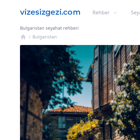
Rehber
Sey
Bulgaristan seyahat rehberi
Bulgaristan