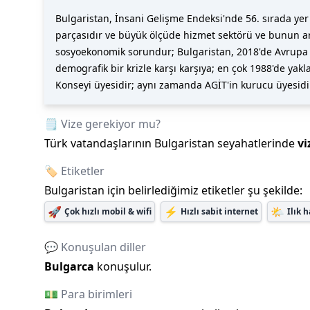
Bulgaristan, İnsani Gelişme Endeksi'nde 56. sırada yer 
parçasıdır ve büyük ölçüde hizmet sektörü ve bunun ar
sosyoekonomik sorundur; Bulgaristan, 2018'de Avrupa B
demografik bir krizle karşı karşıya; en çok 1988'de ya
Konseyi üyesidir; aynı zamanda AGİT'in kurucu üyesidir 
🗒️ Vize gerekiyor mu?
Türk vatandaşlarının
Bulgaristan
seyahatlerinde
vi
🏷️ Etiketler
Bulgaristan
için belirlediğimiz etiketler şu şekilde:
🚀
⚡
🌤️
Çok hızlı mobil & wifi
Hızlı sabit internet
Ilık 
💬 Konuşulan diller
Bulgarca
konuşulur.
💵 Para birimleri