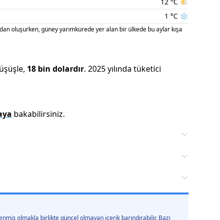
12
°C
🌤️
1
°C
❄️
an oluşurken, güney yarımkürede yer alan bir ülkede bu aylar kışa
üşüşle
,
18 bin
dolardır
.
2025
yılında tüketici
aya
bakabilirsiniz.
nmiş olmakla birlikte güncel olmayan içerik barındırabilir. Bazı