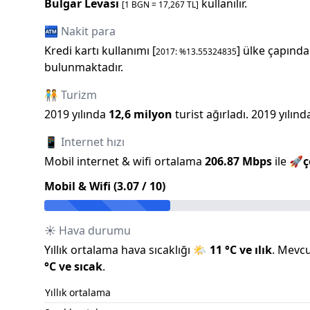
Bulgar Levası
kullanılır.
[1
BGN
=
17,267
TL]
🏧 Nakit para
Kredi kartı kullanımı [
] ülke çapında
2017
: %
13.55324835
bulunmaktadır.
🧑‍🤝‍🧑 Turizm
2019
yılında
12,6 milyon
turist ağırladı.
2019
yılınd
📱 Internet hızı
Mobil internet & wifi ortalama
206.87
Mbps
ile
🚀
ç
Mobil & Wifi (
3.07
/ 10)
☀️ Hava durumu
Yıllık ortalama hava sıcaklığı
🌤️
11
°C ve
ılık
.
Mevcut
°C ve
sıcak
.
Yıllık ortalama