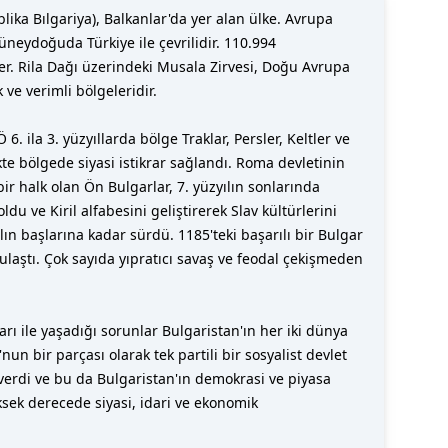
ka Bılgariya), Balkanlar'da yer alan ülke. Avrupa
eydoğuda Türkiye ile çevrilidir. 110.994
ler. Rila Dağı üzerindeki Musala Zirvesi, Doğu Avrupa
ve verimli bölgeleridir.
ila 3. yüzyıllarda bölge Traklar, Persler, Keltler ve
te bölgede siyasi istikrar sağlandı. Roma devletinin
bir halk olan Ön Bulgarlar, 7. yüzyılın sonlarında
 ve Kiril alfabesini geliştirerek Slav kültürlerini
lın başlarına kadar sürdü. 1185'teki başarılı bir Bulgar
aştı. Çok sayıda yıpratıcı savaş ve feodal çekişmeden
ı ile yaşadığı sorunlar Bulgaristan'ın her iki dünya
n bir parçası olarak tek partili bir sosyalist devlet
 verdi ve bu da Bulgaristan'ın demokrasi ve piyasa
sek derecede siyasi, idari ve ekonomik