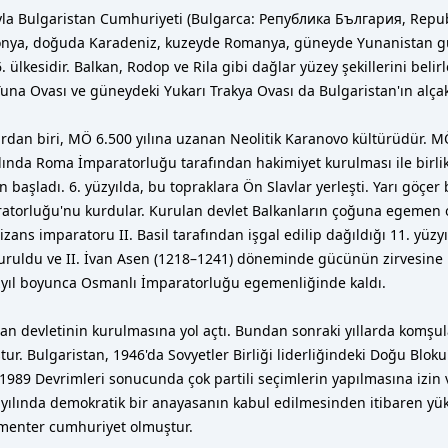
yla Bulgaristan Cumhuriyeti (Bulgarca: Република България, Republi
edonya, doğuda Karadeniz, kuzeyde Romanya, güneyde Yunanistan gün
ülkesidir. Balkan, Rodop ve Rila gibi dağlar yüzey şekillerini belir
una Ovası ve güneydeki Yukarı Trakya Ovası da Bulgaristan'ın alçak 
n biri, MÖ 6.500 yılına uzanan Neolitik Karanovo kültürüdür. MÖ 6. 
lında Roma İmparatorluğu tarafından hakimiyet kurulması ile birlik
 başladı. 6. yüzyılda, bu topraklara Ön Slavlar yerleşti. Yarı göçer 
ratorluğu'nu kurdular. Kurulan devlet Balkanların çoğuna egemen oldu
zans imparatoru II. Basil tarafından işgal edilip dağıldığı 11. yüzyı
uldu ve II. İvan Asen (1218–1241) döneminde gücünün zirvesine ul
üzyıl boyunca Osmanlı İmparatorluğu egemenliğinde kaldı.
 devletinin kurulmasına yol açtı. Bundan sonraki yıllarda komşular
 Bulgaristan, 1946'da Sovyetler Birliği liderliğindeki Doğu Bloku'nu
, 1989 Devrimleri sonucunda çok partili seçimlerin yapılmasına izin
 yılında demokratik bir anayasanın kabul edilmesinden itibaren yük
lamenter cumhuriyet olmuştur.