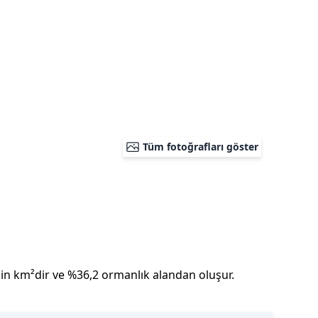
Tüm fotoğrafları göster
in
km²dir
ve
%
36,2
ormanlık alandan oluşur.