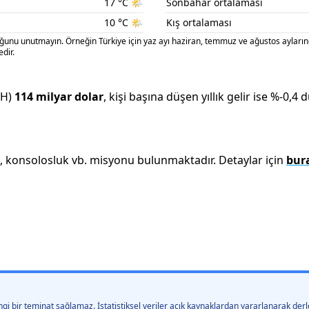
17
°C
🌤️
Sonbahar ortalaması
10
°C
🌤️
Kış ortalaması
nu unutmayın. Örneğin Türkiye için yaz ayı haziran, temmuz ve ağustos aylarınd
dir.
MH)
114 milyar
dolar
, kişi başına düşen yıllık gelir ise %
-0,4
d
k, konsolosluk vb. misyonu bulunmaktadır. Detaylar için
bur
gi bir teminat sağlamaz. İstatistiksel veriler açık kaynaklardan yararlanarak derle