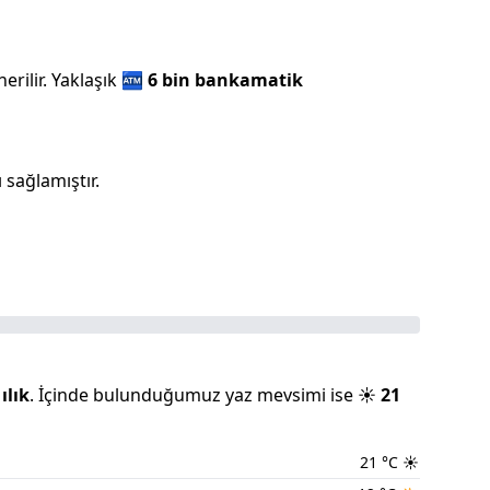
rilir.
Yaklaşık
🏧
6 bin
bankamatik
 sağlamıştır.
ılık
.
İçinde bulunduğumuz
yaz
mevsimi ise
☀️
21
21
°C
☀️