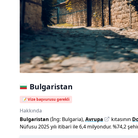
Bulgaristan
📝 Vize başvurusu gerekli
Hakkında
Bulgaristan
(İng:
Bulgaria
),
Avrupa
kıtasının
D
Nüfusu
2025
yılı
itibari ile
6,4 milyon
dur
.
%
74,2
şehi