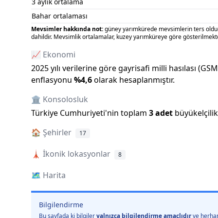
3 aylık ortalama
Bahar ortalaması
Mevsimler hakkında not:
güney yarımkürede mevsimlerin ters olduğu
dahildir. Mevsimlik ortalamalar, kuzey yarımküreye göre gösterilmekte
📈 Ekonomi
2025
yılı verilerine göre gayrisafi milli hasılası (GS
enflasyonu
%
4,6
olarak hesaplanmıştır.
🏛️ Konsolosluk
Türkiye Cumhuriyeti
'
nin toplam
3
adet
büyükelçili
🏠
Şehirler
17
🗼
İkonik lokasyonlar
8
🗺️
Harita
Bilgilendirme
Bu sayfada ki bilgiler
yalnızca bilgilendirme amaçlıdır
ve herhan